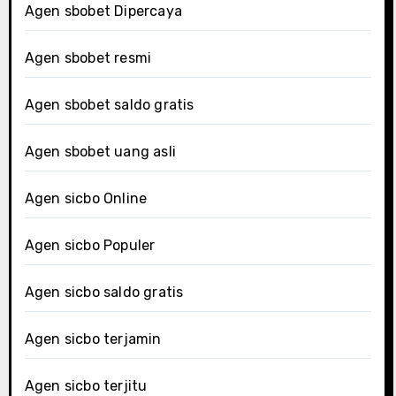
Agen sbobet Dipercaya
Agen sbobet resmi
Agen sbobet saldo gratis
Agen sbobet uang asli
Agen sicbo Online
Agen sicbo Populer
Agen sicbo saldo gratis
Agen sicbo terjamin
Agen sicbo terjitu