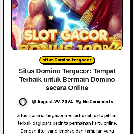
situs Domino tergacor
Situs Domino Tergacor: Tempat
Terbaik untuk Bermain Domino
secara Online
August 29, 2024
No Comments
Situs Domino tergacor menjadi salah satu pilihan
terbaik bagi para pecinta permainan kartu online.
Dengan fitur yang lengkap dan tampilan yang