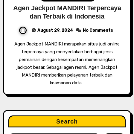
Agen Jackpot MANDIRI Terpercaya
dan Terbaik di Indonesia
August 29, 2024
No Comments
Agen Jackpot MANDIRI merupakan situs judi online
terpercaya yang menyediakan berbagai jenis
permainan dengan kesempatan memenangkan
jackpot besar. Sebagai agen resmi, Agen Jackpot
MANDIRI memberikan pelayanan terbaik dan
keamanan data…
Search