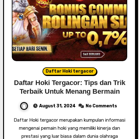
Daftar Hoki tergacor
Daftar Hoki Tergacor: Tips dan Trik
Terbaik Untuk Menang Bermain
August 31, 2024
No Comments
Daftar Hoki tergacor merupakan kumpulan informasi
mengenai pemain hoki yang memiliki kinerja dan
prestasi yang luar biasa dalam dunia olahraga