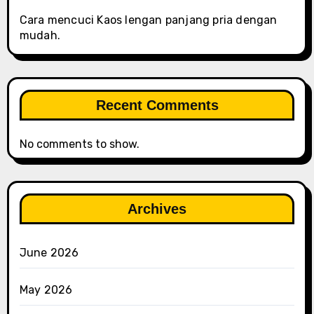
Cara mencuci Kaos lengan panjang pria dengan
mudah.
Recent Comments
No comments to show.
Archives
June 2026
May 2026