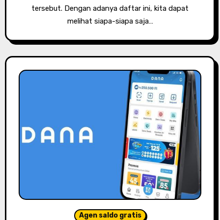
tersebut. Dengan adanya daftar ini, kita dapat
melihat siapa-siapa saja…
Agen saldo gratis