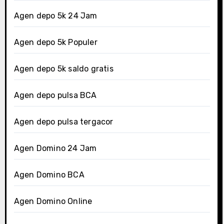
Agen depo 5k 24 Jam
Agen depo 5k Populer
Agen depo 5k saldo gratis
Agen depo pulsa BCA
Agen depo pulsa tergacor
Agen Domino 24 Jam
Agen Domino BCA
Agen Domino Online