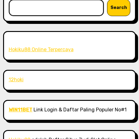
Search
Hokiku88 Online Terpercaya
12hoki
WIN11BET
Link Login & Daftar Paling Populer No#1