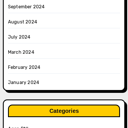
September 2024
August 2024
July 2024
March 2024
February 2024
January 2024
Categories