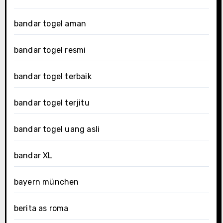
bandar togel aman
bandar togel resmi
bandar togel terbaik
bandar togel terjitu
bandar togel uang asli
bandar XL
bayern münchen
berita as roma