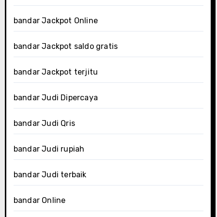
bandar Jackpot Online
bandar Jackpot saldo gratis
bandar Jackpot terjitu
bandar Judi Dipercaya
bandar Judi Qris
bandar Judi rupiah
bandar Judi terbaik
bandar Online