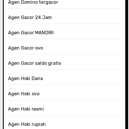
Agen Domino tergacor
Agen Gacor 24 Jam
Agen Gacor MANDIRI
Agen Gacor ovo
Agen Gacor saldo gratis
Agen Hoki Dana
Agen Hoki ovo
Agen Hoki resmi
Agen Hoki rupiah