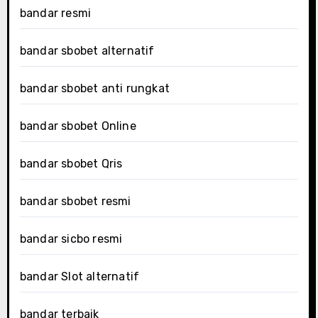
bandar resmi
bandar sbobet alternatif
bandar sbobet anti rungkat
bandar sbobet Online
bandar sbobet Qris
bandar sbobet resmi
bandar sicbo resmi
bandar Slot alternatif
bandar terbaik