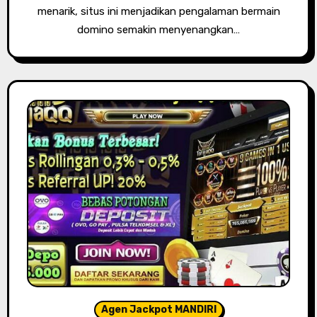
menarik, situs ini menjadikan pengalaman bermain
domino semakin menyenangkan…
Agen Jackpot MANDIRI