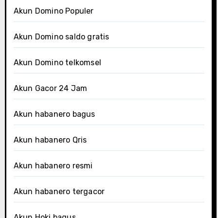
Akun Domino Populer
Akun Domino saldo gratis
Akun Domino telkomsel
Akun Gacor 24 Jam
Akun habanero bagus
Akun habanero Qris
Akun habanero resmi
Akun habanero tergacor
Akun Hoki bagus