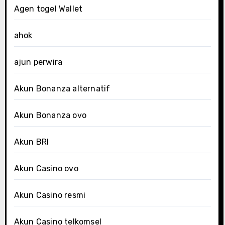
Agen togel Wallet
ahok
ajun perwira
Akun Bonanza alternatif
Akun Bonanza ovo
Akun BRI
Akun Casino ovo
Akun Casino resmi
Akun Casino telkomsel