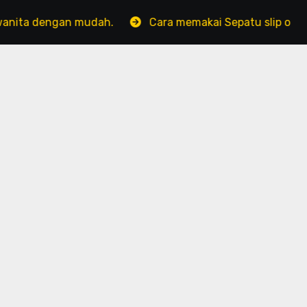
engan mudah.
Cara memakai Sepatu slip on pria den