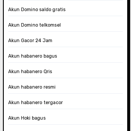
Akun Domino saldo gratis
Akun Domino telkomsel
Akun Gacor 24 Jam
Akun habanero bagus
Akun habanero Qris
Akun habanero resmi
Akun habanero tergacor
Akun Hoki bagus