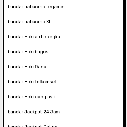
bandar habanero terjamin
bandar habanero XL
bandar Hoki anti rungkat
bandar Hoki bagus
bandar Hoki Dana
bandar Hoki telkomsel
bandar Hoki uang asli
bandar Jackpot 24 Jam
bandar Jackpot Online