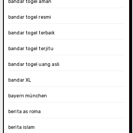
bandar togel aman
bandar togel resmi
bandar togel terbaik
bandar togel terjitu
bandar togel uang asli
bandar XL
bayern münchen
berita as roma
berita islam