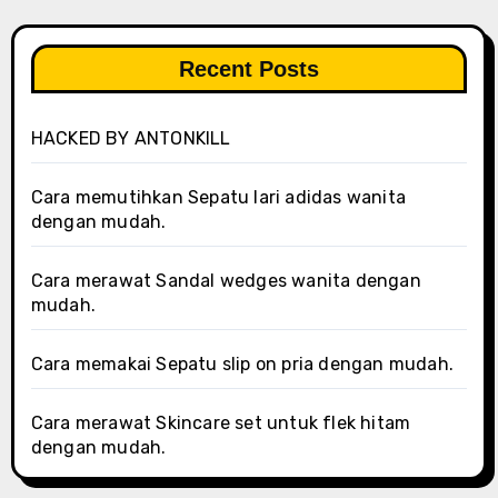
Recent Posts
HACKED BY ANTONKILL
Cara memutihkan Sepatu lari adidas wanita
dengan mudah.
Cara merawat Sandal wedges wanita dengan
mudah.
Cara memakai Sepatu slip on pria dengan mudah.
Cara merawat Skincare set untuk flek hitam
dengan mudah.