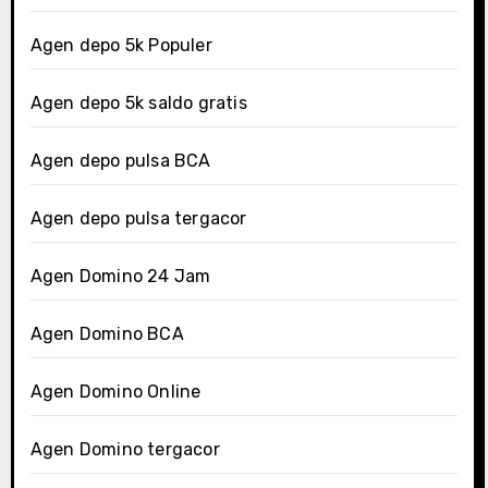
Agen depo 5k Populer
Agen depo 5k saldo gratis
Agen depo pulsa BCA
Agen depo pulsa tergacor
Agen Domino 24 Jam
Agen Domino BCA
Agen Domino Online
Agen Domino tergacor