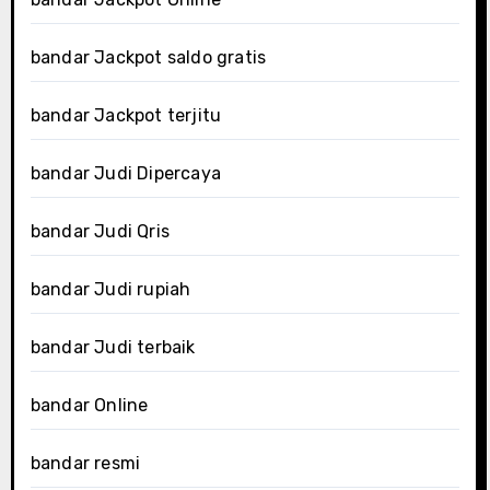
bandar Jackpot saldo gratis
bandar Jackpot terjitu
bandar Judi Dipercaya
bandar Judi Qris
bandar Judi rupiah
bandar Judi terbaik
bandar Online
bandar resmi