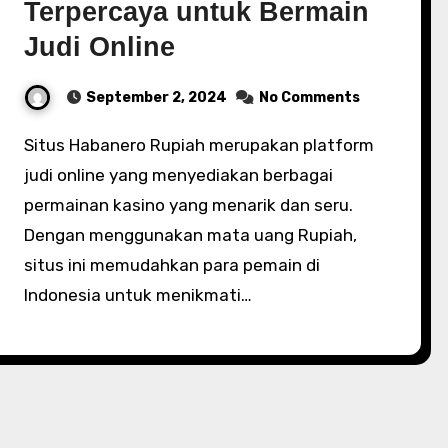
Terpercaya untuk Bermain
Judi Online
September 2, 2024
No Comments
Situs Habanero Rupiah merupakan platform
judi online yang menyediakan berbagai
permainan kasino yang menarik dan seru.
Dengan menggunakan mata uang Rupiah,
situs ini memudahkan para pemain di
Indonesia untuk menikmati…