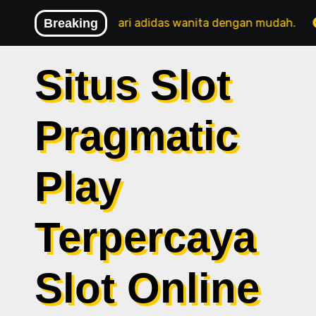
Skip
hkan Sepatu lari adidas wanita dengan mudah.
Breaking
Cara
to
content
Situs Slot
Pragmatic
Play
Terpercaya
Slot Online