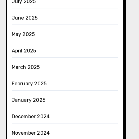
July 2025
June 2025
May 2025
April 2025
March 2025
February 2025
January 2025
December 2024
November 2024