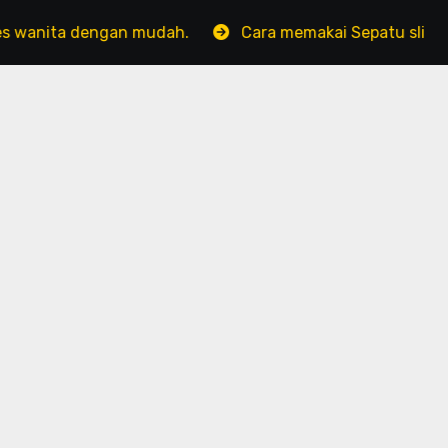
a dengan mudah.
Cara memakai Sepatu slip on pria 