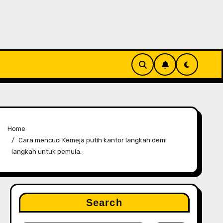
Home
Cara mencuci Kemeja putih kantor langkah demi
langkah untuk pemula.
Search