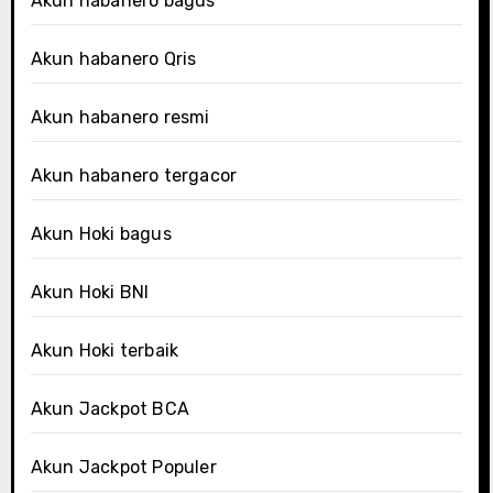
Akun habanero bagus
Akun habanero Qris
Akun habanero resmi
Akun habanero tergacor
Akun Hoki bagus
Akun Hoki BNI
Akun Hoki terbaik
Akun Jackpot BCA
Akun Jackpot Populer