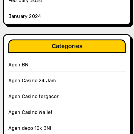
February 2024
January 2024
Categories
Agen BNI
Agen Casino 24 Jam
Agen Casino tergacor
Agen Casino Wallet
Agen depo 10k BNI