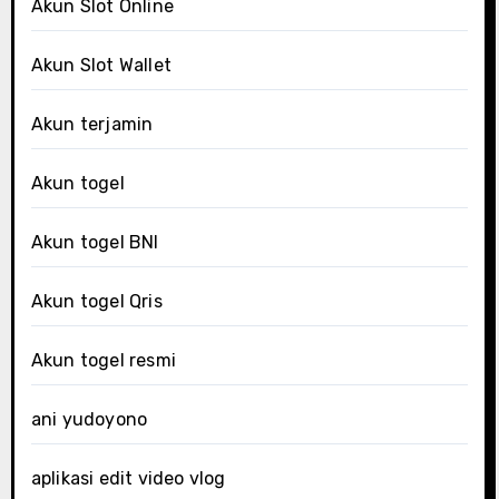
Akun Slot Online
Akun Slot Wallet
Akun terjamin
Akun togel
Akun togel BNI
Akun togel Qris
Akun togel resmi
ani yudoyono
aplikasi edit video vlog