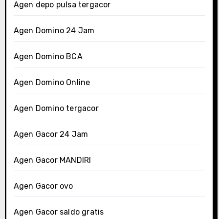
Agen depo pulsa tergacor
Agen Domino 24 Jam
Agen Domino BCA
Agen Domino Online
Agen Domino tergacor
Agen Gacor 24 Jam
Agen Gacor MANDIRI
Agen Gacor ovo
Agen Gacor saldo gratis