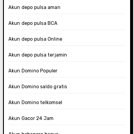
Akun depo pulsa aman
Akun depo pulsa BCA
Akun depo pulsa Online
Akun depo pulsa terjamin
Akun Domino Populer
Akun Domino saldo gratis
Akun Domino telkomsel
Akun Gacor 24 Jam