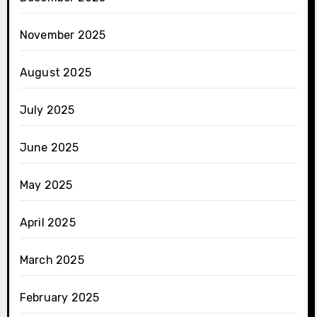
November 2025
August 2025
July 2025
June 2025
May 2025
April 2025
March 2025
February 2025