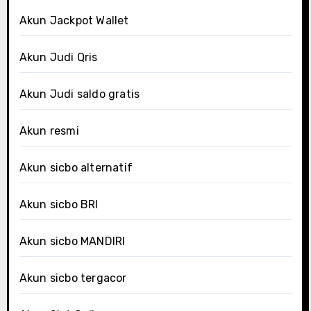
Akun Jackpot Wallet
Akun Judi Qris
Akun Judi saldo gratis
Akun resmi
Akun sicbo alternatif
Akun sicbo BRI
Akun sicbo MANDIRI
Akun sicbo tergacor