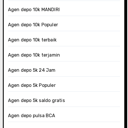
Agen depo 10k MANDIRI
Agen depo 10k Populer
Agen depo 10k terbaik
Agen depo 10k terjamin
Agen depo 5k 24 Jam
Agen depo 5k Populer
Agen depo 5k saldo gratis
Agen depo pulsa BCA