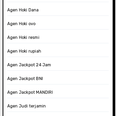
Agen Hoki Dana
Agen Hoki ovo
Agen Hoki resmi
Agen Hoki rupiah
Agen Jackpot 24 Jam
Agen Jackpot BNI
Agen Jackpot MANDIRI
Agen Judi terjamin