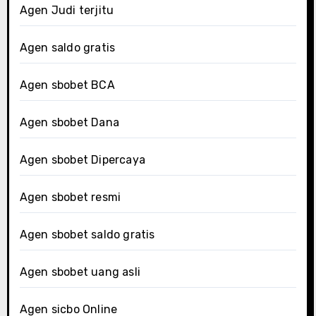
Agen Judi terjitu
Agen saldo gratis
Agen sbobet BCA
Agen sbobet Dana
Agen sbobet Dipercaya
Agen sbobet resmi
Agen sbobet saldo gratis
Agen sbobet uang asli
Agen sicbo Online