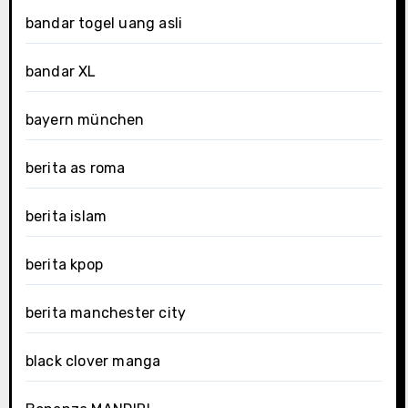
bandar togel uang asli
bandar XL
bayern münchen
berita as roma
berita islam
berita kpop
berita manchester city
black clover manga