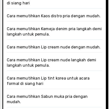
di siang hari
Cara memutihkan Kaos distro pria dengan mudah.
Cara memutihkan Kemeja denim pria langkah demi
langkah untuk pemula.
Cara memutihkan Lip cream nude dengan mudah.
Cara memutihkan Lip cream nude langkah demi
langkah untuk pemula.
Cara memutihkan Lip tint korea untuk acara
formal di siang hari
Cara memutihkan Sabun muka pria dengan
mudah.