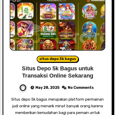
situs depo 5k bagus
Situs Depo 5k Bagus untuk
Transaksi Online Sekarang
May 28, 2025
No Comments
Situs depo 5k bagus merupakan platform permainan
judi online yang menarik minat banyak orang karena
memberikan kemudahan bagi para pemain untuk