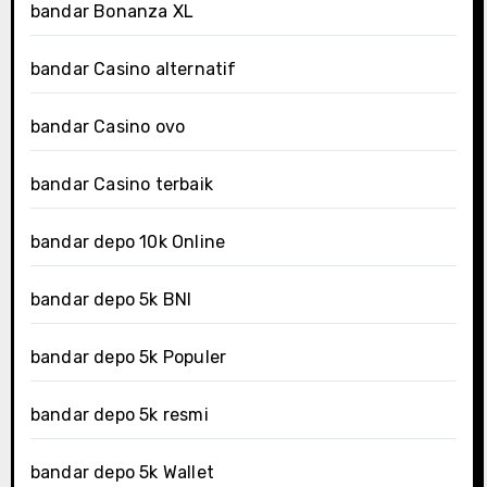
bandar Bonanza XL
bandar Casino alternatif
bandar Casino ovo
bandar Casino terbaik
bandar depo 10k Online
bandar depo 5k BNI
bandar depo 5k Populer
bandar depo 5k resmi
bandar depo 5k Wallet