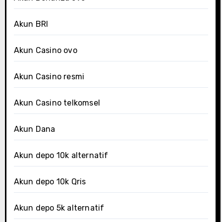
Akun BRI
Akun Casino ovo
Akun Casino resmi
Akun Casino telkomsel
Akun Dana
Akun depo 10k alternatif
Akun depo 10k Qris
Akun depo 5k alternatif