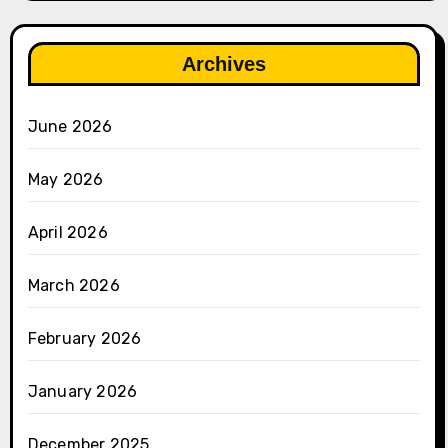
Archives
June 2026
May 2026
April 2026
March 2026
February 2026
January 2026
December 2025