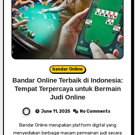
bandar Online
Bandar Online Terbaik di Indonesia:
Tempat Terpercaya untuk Bermain
Judi Online
June 11, 2025
No Comments
Bandar Online merupakan platform digital yang
menyediakan berbagai macam permainan judi secara