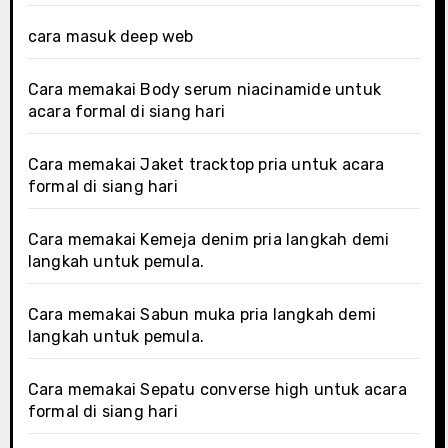
cara masuk deep web
Cara memakai Body serum niacinamide untuk
acara formal di siang hari
Cara memakai Jaket tracktop pria untuk acara
formal di siang hari
Cara memakai Kemeja denim pria langkah demi
langkah untuk pemula.
Cara memakai Sabun muka pria langkah demi
langkah untuk pemula.
Cara memakai Sepatu converse high untuk acara
formal di siang hari