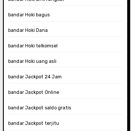
bandar Hoki bagus
bandar Hoki Dana
bandar Hoki telkomsel
bandar Hoki uang asli
bandar Jackpot 24 Jam
bandar Jackpot Online
bandar Jackpot saldo gratis
bandar Jackpot terjitu