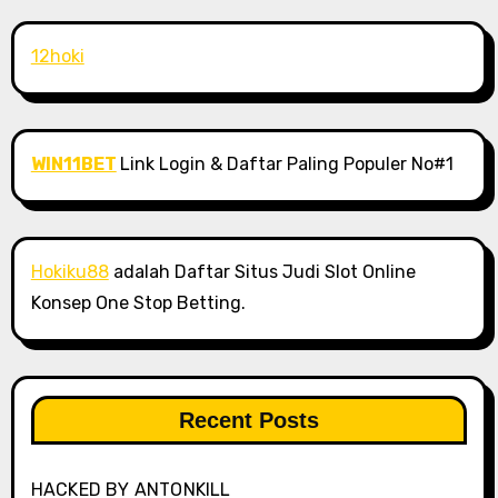
12hoki
WIN11BET
Link Login & Daftar Paling Populer No#1
Hokiku88
adalah Daftar Situs Judi Slot Online
Konsep One Stop Betting.
Recent Posts
HACKED BY ANTONKILL