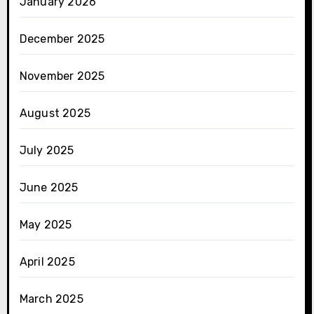
January 2026
December 2025
November 2025
August 2025
July 2025
June 2025
May 2025
April 2025
March 2025