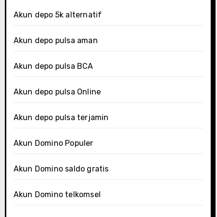
Akun depo 5k alternatif
Akun depo pulsa aman
Akun depo pulsa BCA
Akun depo pulsa Online
Akun depo pulsa terjamin
Akun Domino Populer
Akun Domino saldo gratis
Akun Domino telkomsel