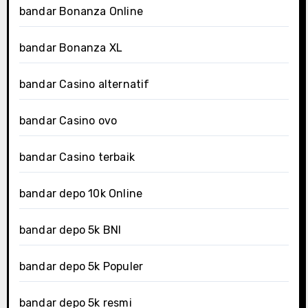
bandar Bonanza Online
bandar Bonanza XL
bandar Casino alternatif
bandar Casino ovo
bandar Casino terbaik
bandar depo 10k Online
bandar depo 5k BNI
bandar depo 5k Populer
bandar depo 5k resmi