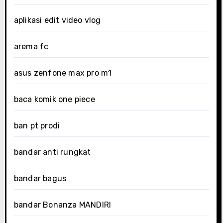
aplikasi edit video vlog
arema fc
asus zenfone max pro m1
baca komik one piece
ban pt prodi
bandar anti rungkat
bandar bagus
bandar Bonanza MANDIRI