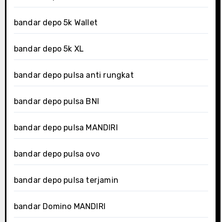
bandar depo 5k Wallet
bandar depo 5k XL
bandar depo pulsa anti rungkat
bandar depo pulsa BNI
bandar depo pulsa MANDIRI
bandar depo pulsa ovo
bandar depo pulsa terjamin
bandar Domino MANDIRI