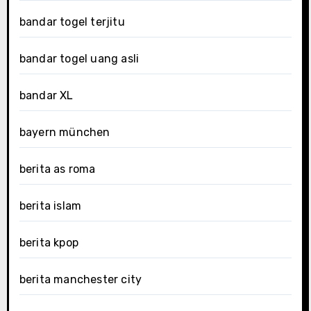
bandar togel terjitu
bandar togel uang asli
bandar XL
bayern münchen
berita as roma
berita islam
berita kpop
berita manchester city