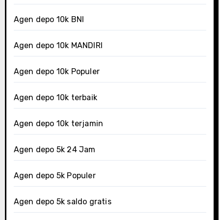
Agen depo 10k BNI
Agen depo 10k MANDIRI
Agen depo 10k Populer
Agen depo 10k terbaik
Agen depo 10k terjamin
Agen depo 5k 24 Jam
Agen depo 5k Populer
Agen depo 5k saldo gratis