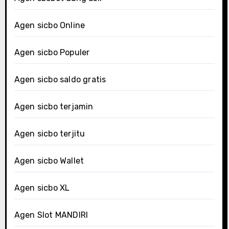
Agen sicbo Online
Agen sicbo Populer
Agen sicbo saldo gratis
Agen sicbo terjamin
Agen sicbo terjitu
Agen sicbo Wallet
Agen sicbo XL
Agen Slot MANDIRI