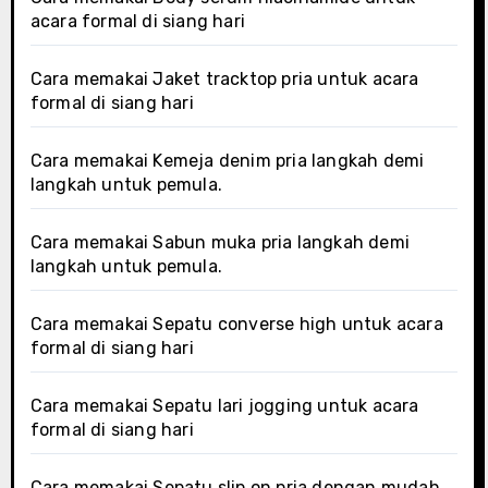
acara formal di siang hari
Cara memakai Jaket tracktop pria untuk acara
formal di siang hari
Cara memakai Kemeja denim pria langkah demi
langkah untuk pemula.
Cara memakai Sabun muka pria langkah demi
langkah untuk pemula.
Cara memakai Sepatu converse high untuk acara
formal di siang hari
Cara memakai Sepatu lari jogging untuk acara
formal di siang hari
Cara memakai Sepatu slip on pria dengan mudah.