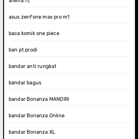
arema fc
asus zenfone max pro m1
baca komik one piece
ban pt prodi
bandar anti rungkat
bandar bagus
bandar Bonanza MANDIRI
bandar Bonanza Online
bandar Bonanza XL