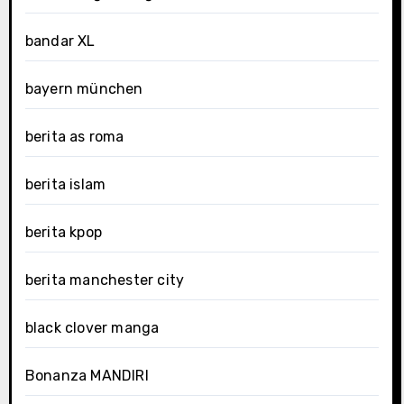
bandar XL
bayern münchen
berita as roma
berita islam
berita kpop
berita manchester city
black clover manga
Bonanza MANDIRI