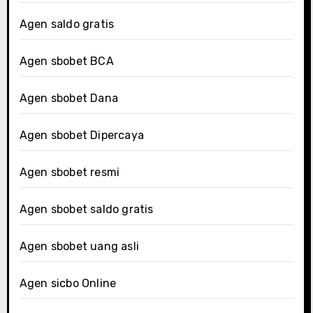
Agen saldo gratis
Agen sbobet BCA
Agen sbobet Dana
Agen sbobet Dipercaya
Agen sbobet resmi
Agen sbobet saldo gratis
Agen sbobet uang asli
Agen sicbo Online