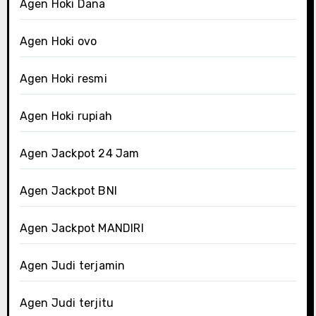
Agen Hoki Dana
Agen Hoki ovo
Agen Hoki resmi
Agen Hoki rupiah
Agen Jackpot 24 Jam
Agen Jackpot BNI
Agen Jackpot MANDIRI
Agen Judi terjamin
Agen Judi terjitu