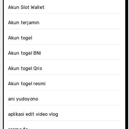
Akun Slot Wallet
Akun terjamin
Akun togel
Akun togel BNI
Akun togel Qris
Akun togel resmi
ani yudoyono
aplikasi edit video vlog