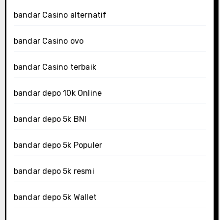
bandar Casino alternatif
bandar Casino ovo
bandar Casino terbaik
bandar depo 10k Online
bandar depo 5k BNI
bandar depo 5k Populer
bandar depo 5k resmi
bandar depo 5k Wallet