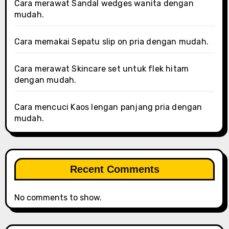
Cara merawat Sandal wedges wanita dengan
mudah.
Cara memakai Sepatu slip on pria dengan mudah.
Cara merawat Skincare set untuk flek hitam
dengan mudah.
Cara mencuci Kaos lengan panjang pria dengan
mudah.
Recent Comments
No comments to show.