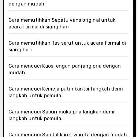
dengan mudah.
Cara memutihkan Sepatu vans original untuk
acara formal di siang hari
Cara memutihkan Tas serut untuk acara formal di
siang hari
Cara mencuci Kaos lengan panjang pria dengan
mudah.
Cara mencuci Kemeja putih kantor langkah demi
langkah untuk pemula.
Cara mencuci Sabun muka pria langkah demi
langkah untuk pemula.
Cara mencuci Sandal karet wanita dengan mudah.