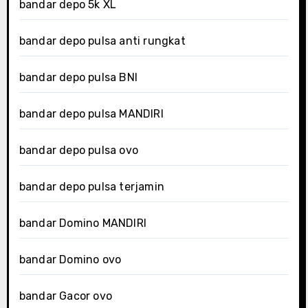
bandar depo 5k XL
bandar depo pulsa anti rungkat
bandar depo pulsa BNI
bandar depo pulsa MANDIRI
bandar depo pulsa ovo
bandar depo pulsa terjamin
bandar Domino MANDIRI
bandar Domino ovo
bandar Gacor ovo