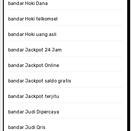
bandar Hoki Dana
bandar Hoki telkomsel
bandar Hoki uang asli
bandar Jackpot 24 Jam
bandar Jackpot Online
bandar Jackpot saldo gratis
bandar Jackpot terjitu
bandar Judi Dipercaya
bandar Judi Qris