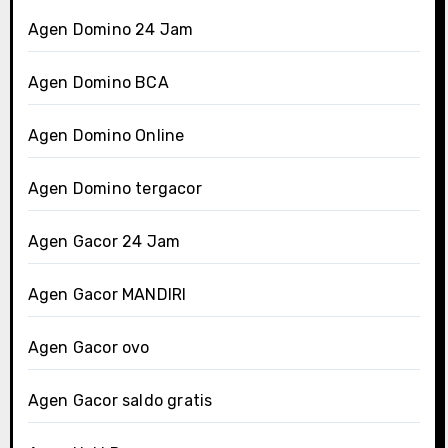
Agen Domino 24 Jam
Agen Domino BCA
Agen Domino Online
Agen Domino tergacor
Agen Gacor 24 Jam
Agen Gacor MANDIRI
Agen Gacor ovo
Agen Gacor saldo gratis