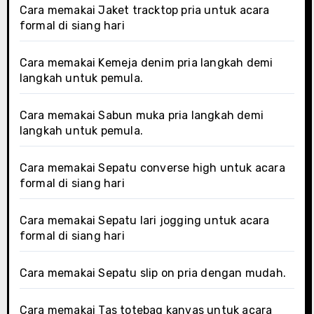
Cara memakai Jaket tracktop pria untuk acara
formal di siang hari
Cara memakai Kemeja denim pria langkah demi
langkah untuk pemula.
Cara memakai Sabun muka pria langkah demi
langkah untuk pemula.
Cara memakai Sepatu converse high untuk acara
formal di siang hari
Cara memakai Sepatu lari jogging untuk acara
formal di siang hari
Cara memakai Sepatu slip on pria dengan mudah.
Cara memakai Tas totebag kanvas untuk acara