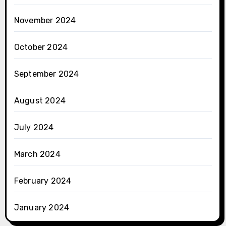
November 2024
October 2024
September 2024
August 2024
July 2024
March 2024
February 2024
January 2024