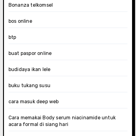
Bonanza telkomsel
bos online
btp
buat paspor online
budidaya ikan lele
buku tukang susu
cara masuk deep web
Cara memakai Body serum niacinamide untuk
acara formal di siang hari