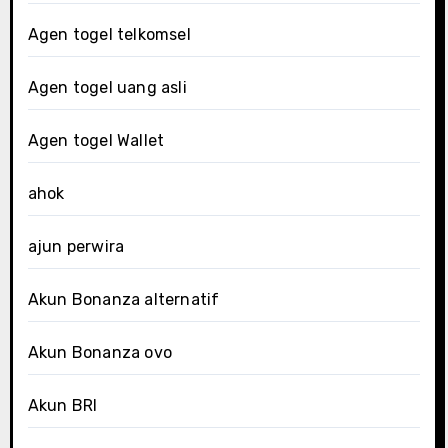
Agen togel telkomsel
Agen togel uang asli
Agen togel Wallet
ahok
ajun perwira
Akun Bonanza alternatif
Akun Bonanza ovo
Akun BRI