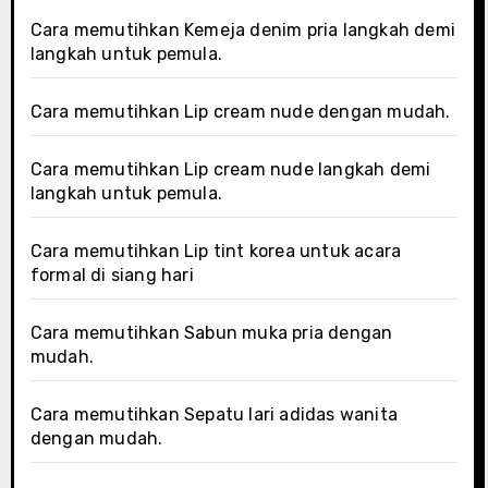
Cara memutihkan Kemeja denim pria langkah demi
langkah untuk pemula.
Cara memutihkan Lip cream nude dengan mudah.
Cara memutihkan Lip cream nude langkah demi
langkah untuk pemula.
Cara memutihkan Lip tint korea untuk acara
formal di siang hari
Cara memutihkan Sabun muka pria dengan
mudah.
Cara memutihkan Sepatu lari adidas wanita
dengan mudah.