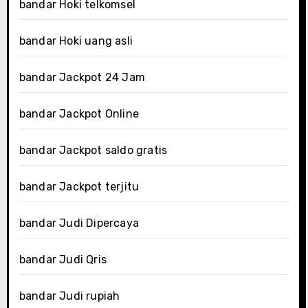
bandar Hoki telkomsel
bandar Hoki uang asli
bandar Jackpot 24 Jam
bandar Jackpot Online
bandar Jackpot saldo gratis
bandar Jackpot terjitu
bandar Judi Dipercaya
bandar Judi Qris
bandar Judi rupiah