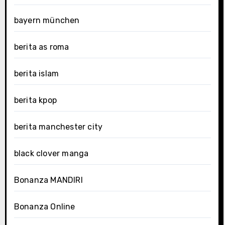
bayern münchen
berita as roma
berita islam
berita kpop
berita manchester city
black clover manga
Bonanza MANDIRI
Bonanza Online