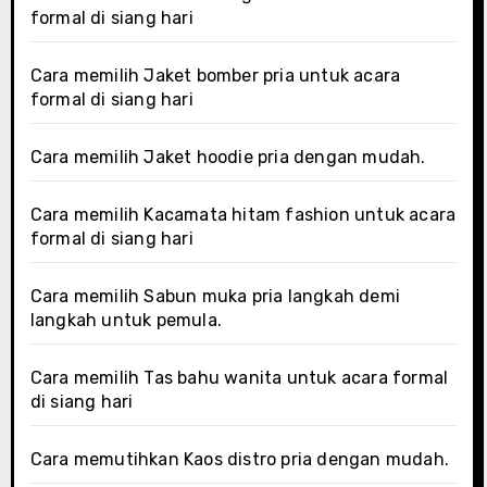
formal di siang hari
Cara memilih Jaket bomber pria untuk acara
formal di siang hari
Cara memilih Jaket hoodie pria dengan mudah.
Cara memilih Kacamata hitam fashion untuk acara
formal di siang hari
Cara memilih Sabun muka pria langkah demi
langkah untuk pemula.
Cara memilih Tas bahu wanita untuk acara formal
di siang hari
Cara memutihkan Kaos distro pria dengan mudah.