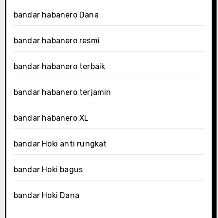
bandar habanero Dana
bandar habanero resmi
bandar habanero terbaik
bandar habanero terjamin
bandar habanero XL
bandar Hoki anti rungkat
bandar Hoki bagus
bandar Hoki Dana