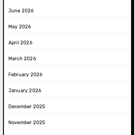
June 2026
May 2026
April 2026
March 2026
February 2026
January 2026
December 2025
November 2025