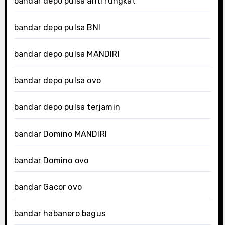
bandar depo pulsa anti rungkat
bandar depo pulsa BNI
bandar depo pulsa MANDIRI
bandar depo pulsa ovo
bandar depo pulsa terjamin
bandar Domino MANDIRI
bandar Domino ovo
bandar Gacor ovo
bandar habanero bagus