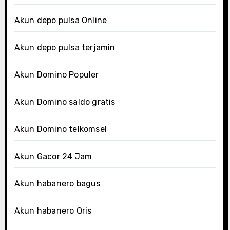
Akun depo pulsa Online
Akun depo pulsa terjamin
Akun Domino Populer
Akun Domino saldo gratis
Akun Domino telkomsel
Akun Gacor 24 Jam
Akun habanero bagus
Akun habanero Qris