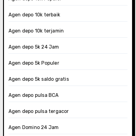
Agen depo 10k terbaik
Agen depo 10k terjamin
Agen depo 5k 24 Jam
Agen depo 5k Populer
Agen depo 5k saldo gratis
Agen depo pulsa BCA
Agen depo pulsa tergacor
Agen Domino 24 Jam