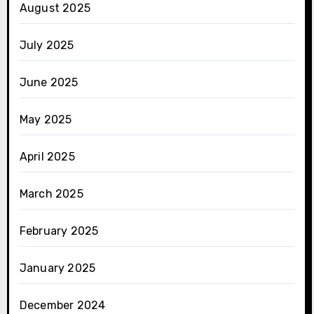
August 2025
July 2025
June 2025
May 2025
April 2025
March 2025
February 2025
January 2025
December 2024