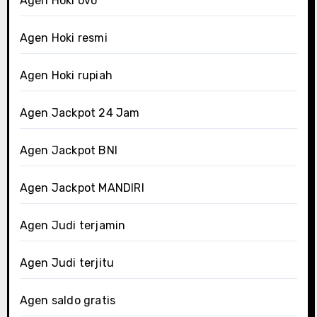
Agen Hoki ovo
Agen Hoki resmi
Agen Hoki rupiah
Agen Jackpot 24 Jam
Agen Jackpot BNI
Agen Jackpot MANDIRI
Agen Judi terjamin
Agen Judi terjitu
Agen saldo gratis