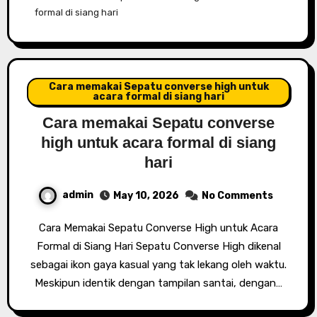
formal di siang hari
Cara memakai Sepatu converse high untuk
acara formal di siang hari
Cara memakai Sepatu converse
high untuk acara formal di siang
hari
admin
May 10, 2026
No Comments
Cara Memakai Sepatu Converse High untuk Acara
Formal di Siang Hari Sepatu Converse High dikenal
sebagai ikon gaya kasual yang tak lekang oleh waktu.
Meskipun identik dengan tampilan santai, dengan…