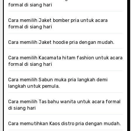
formal di siang hari
Cara memilih Jaket bomber pria untuk acara
formal di siang hari
Cara memilih Jaket hoodie pria dengan mudah.
Cara memilih Kacamata hitam fashion untuk acara
formal di siang hari
Cara memilih Sabun muka pria langkah demi
langkah untuk pemula.
Cara memilih Tas bahu wanita untuk acara formal
di siang hari
Cara memutihkan Kaos distro pria dengan mudah.