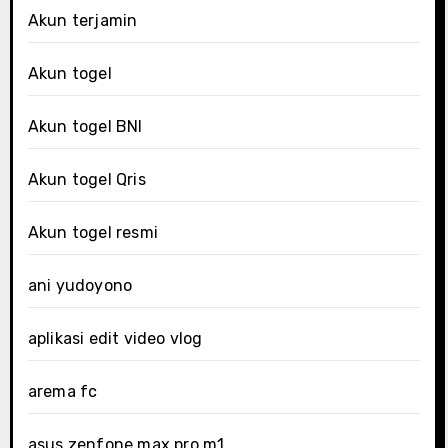
Akun terjamin
Akun togel
Akun togel BNI
Akun togel Qris
Akun togel resmi
ani yudoyono
aplikasi edit video vlog
arema fc
asus zenfone max pro m1