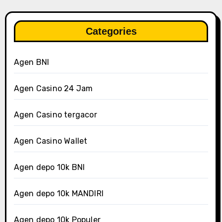
Categories
Agen BNI
Agen Casino 24 Jam
Agen Casino tergacor
Agen Casino Wallet
Agen depo 10k BNI
Agen depo 10k MANDIRI
Agen depo 10k Populer