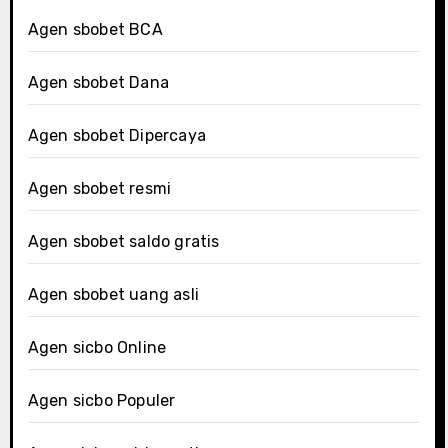
Agen sbobet BCA
Agen sbobet Dana
Agen sbobet Dipercaya
Agen sbobet resmi
Agen sbobet saldo gratis
Agen sbobet uang asli
Agen sicbo Online
Agen sicbo Populer