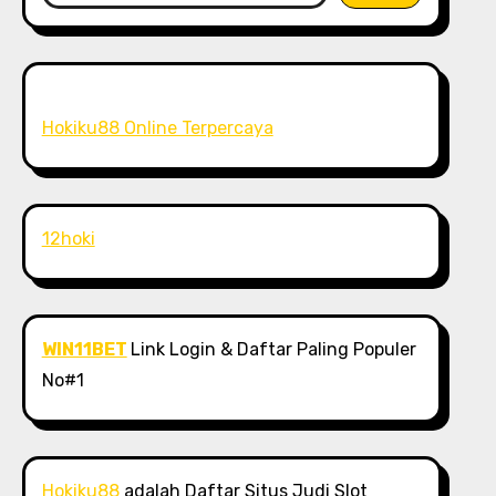
Hokiku88 Online Terpercaya
12hoki
WIN11BET
Link Login & Daftar Paling Populer
No#1
Hokiku88
adalah Daftar Situs Judi Slot