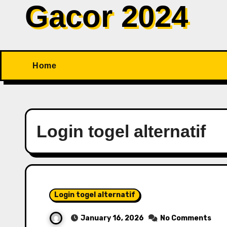
Gacor 2024
Home
Login togel alternatif
Login togel alternatif
January 16, 2026
No Comments