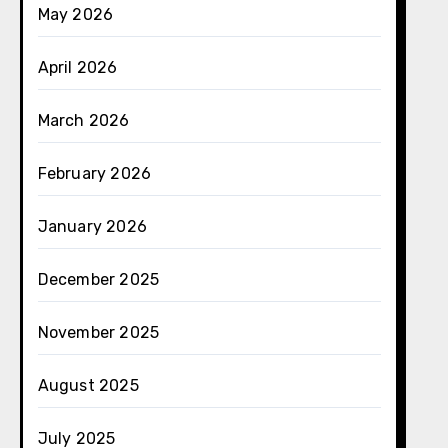
May 2026
April 2026
March 2026
February 2026
January 2026
December 2025
November 2025
August 2025
July 2025