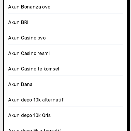
Akun Bonanza ovo
Akun BRI
Akun Casino ovo
Akun Casino resmi
Akun Casino telkomsel
Akun Dana
Akun depo 10k alternatif
Akun depo 10k Qris
Akun depo 5k alternatif