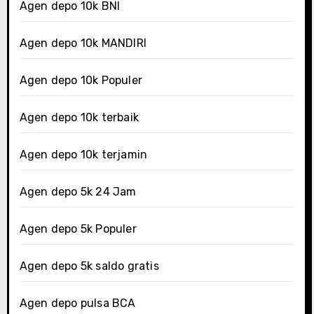
Agen depo 10k BNI
Agen depo 10k MANDIRI
Agen depo 10k Populer
Agen depo 10k terbaik
Agen depo 10k terjamin
Agen depo 5k 24 Jam
Agen depo 5k Populer
Agen depo 5k saldo gratis
Agen depo pulsa BCA