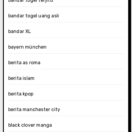
bandar togel terjitu
bandar togel uang asli
bandar XL
bayern münchen
berita as roma
berita islam
berita kpop
berita manchester city
black clover manga