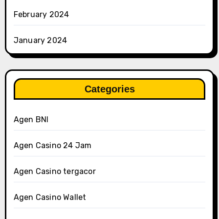
February 2024
January 2024
Categories
Agen BNI
Agen Casino 24 Jam
Agen Casino tergacor
Agen Casino Wallet