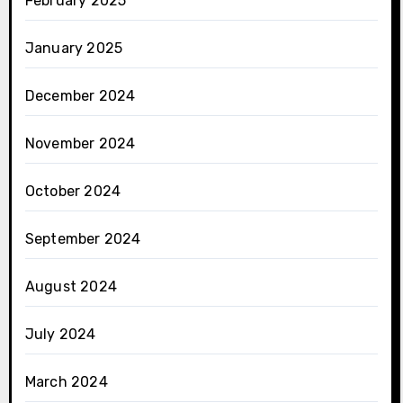
February 2025
January 2025
December 2024
November 2024
October 2024
September 2024
August 2024
July 2024
March 2024