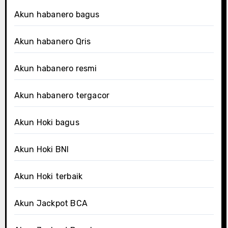
Akun habanero bagus
Akun habanero Qris
Akun habanero resmi
Akun habanero tergacor
Akun Hoki bagus
Akun Hoki BNI
Akun Hoki terbaik
Akun Jackpot BCA