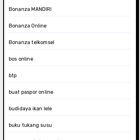
Bonanza MANDIRI
Bonanza Online
Bonanza telkomsel
bos online
btp
buat paspor online
budidaya ikan lele
buku tukang susu