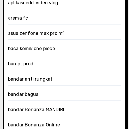
aplikasi edit video vlog
arema fc
asus zenfone max pro m1
baca komik one piece
ban pt prodi
bandar anti rungkat
bandar bagus
bandar Bonanza MANDIRI
bandar Bonanza Online