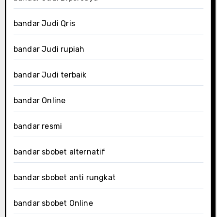
bandar Judi Qris
bandar Judi rupiah
bandar Judi terbaik
bandar Online
bandar resmi
bandar sbobet alternatif
bandar sbobet anti rungkat
bandar sbobet Online