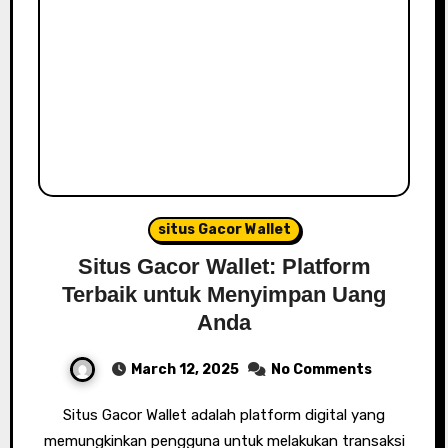
situs Gacor Wallet
Situs Gacor Wallet: Platform
Terbaik untuk Menyimpan Uang
Anda
March 12, 2025
No Comments
Situs Gacor Wallet adalah platform digital yang
memungkinkan pengguna untuk melakukan transaksi