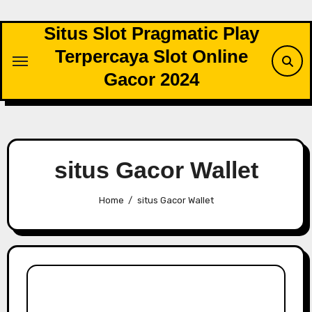
Skip
to
Situs Slot Pragmatic Play
content
Terpercaya Slot Online
Gacor 2024
situs Gacor Wallet
Home
situs Gacor Wallet