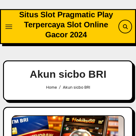
Skip
to
Situs Slot Pragmatic Play
content
Terpercaya Slot Online
Gacor 2024
Akun sicbo BRI
Home
Akun sicbo BRI