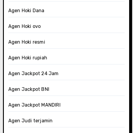
Agen Hoki Dana
Agen Hoki ovo
Agen Hoki resmi
Agen Hoki rupiah
Agen Jackpot 24 Jam
Agen Jackpot BNI
Agen Jackpot MANDIRI
Agen Judi terjamin