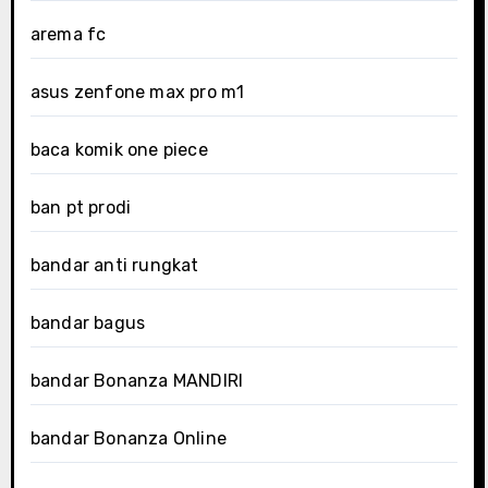
arema fc
asus zenfone max pro m1
baca komik one piece
ban pt prodi
bandar anti rungkat
bandar bagus
bandar Bonanza MANDIRI
bandar Bonanza Online