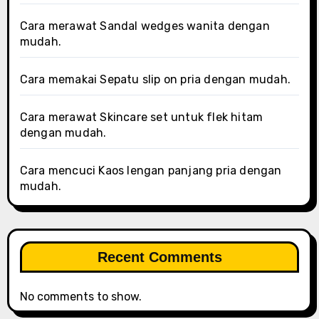
Cara merawat Sandal wedges wanita dengan
mudah.
Cara memakai Sepatu slip on pria dengan mudah.
Cara merawat Skincare set untuk flek hitam
dengan mudah.
Cara mencuci Kaos lengan panjang pria dengan
mudah.
Recent Comments
No comments to show.