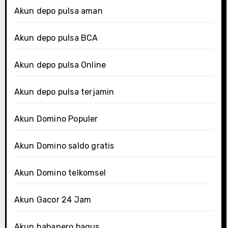
Akun depo pulsa aman
Akun depo pulsa BCA
Akun depo pulsa Online
Akun depo pulsa terjamin
Akun Domino Populer
Akun Domino saldo gratis
Akun Domino telkomsel
Akun Gacor 24 Jam
Akun habanero bagus