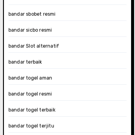
bandar sbobet resmi
bandar sicbo resmi
bandar Slot alternatif
bandar terbaik
bandar togel aman
bandar togel resmi
bandar togel terbaik
bandar togel terjitu