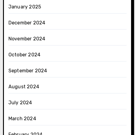
January 2025
December 2024
November 2024
October 2024
September 2024
August 2024
July 2024
March 2024
February 2024