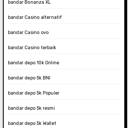
bandar Bonanza XL
bandar Casino alternatif
bandar Casino ovo
bandar Casino terbaik
bandar depo 10k Online
bandar depo 5k BNI
bandar depo 5k Populer
bandar depo 5k resmi
bandar depo 5k Wallet