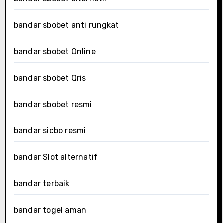
bandar sbobet anti rungkat
bandar sbobet Online
bandar sbobet Qris
bandar sbobet resmi
bandar sicbo resmi
bandar Slot alternatif
bandar terbaik
bandar togel aman