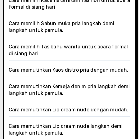
Cara memilih Kacamata hitam fashion untuk acara
formal di siang hari
Cara memilih Sabun muka pria langkah demi
langkah untuk pemula.
Cara memilih Tas bahu wanita untuk acara formal
di siang hari
Cara memutihkan Kaos distro pria dengan mudah.
Cara memutihkan Kemeja denim pria langkah demi
langkah untuk pemula.
Cara memutihkan Lip cream nude dengan mudah.
Cara memutihkan Lip cream nude langkah demi
langkah untuk pemula.