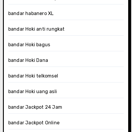
bandar habanero XL
bandar Hoki anti rungkat
bandar Hoki bagus
bandar Hoki Dana
bandar Hoki telkomsel
bandar Hoki uang asli
bandar Jackpot 24 Jam
bandar Jackpot Online