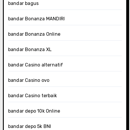
bandar bagus
bandar Bonanza MANDIRI
bandar Bonanza Online
bandar Bonanza XL
bandar Casino alternatif
bandar Casino ovo
bandar Casino terbaik
bandar depo 10k Online
bandar depo 5k BNI