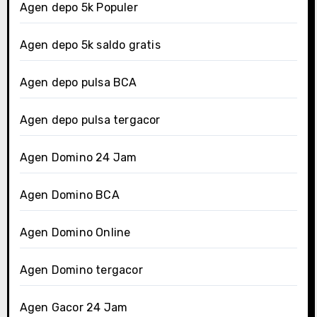
Agen depo 5k Populer
Agen depo 5k saldo gratis
Agen depo pulsa BCA
Agen depo pulsa tergacor
Agen Domino 24 Jam
Agen Domino BCA
Agen Domino Online
Agen Domino tergacor
Agen Gacor 24 Jam