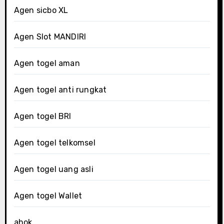
Agen sicbo XL
Agen Slot MANDIRI
Agen togel aman
Agen togel anti rungkat
Agen togel BRI
Agen togel telkomsel
Agen togel uang asli
Agen togel Wallet
ahok