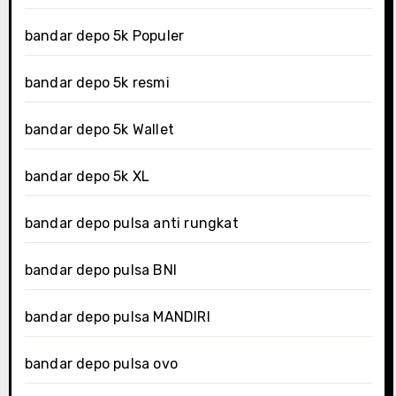
bandar depo 5k Populer
bandar depo 5k resmi
bandar depo 5k Wallet
bandar depo 5k XL
bandar depo pulsa anti rungkat
bandar depo pulsa BNI
bandar depo pulsa MANDIRI
bandar depo pulsa ovo