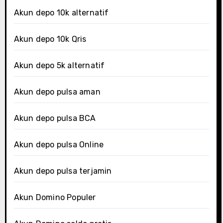
Akun depo 10k alternatif
Akun depo 10k Qris
Akun depo 5k alternatif
Akun depo pulsa aman
Akun depo pulsa BCA
Akun depo pulsa Online
Akun depo pulsa terjamin
Akun Domino Populer