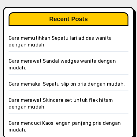
Recent Posts
Cara memutihkan Sepatu lari adidas wanita
dengan mudah.
Cara merawat Sandal wedges wanita dengan
mudah.
Cara memakai Sepatu slip on pria dengan mudah.
Cara merawat Skincare set untuk flek hitam
dengan mudah.
Cara mencuci Kaos lengan panjang pria dengan
mudah.