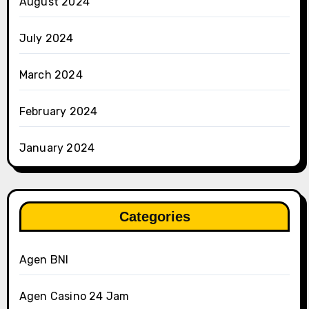
August 2024
July 2024
March 2024
February 2024
January 2024
Categories
Agen BNI
Agen Casino 24 Jam