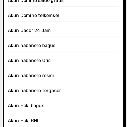
Akun Domino saldo gratis
Akun Domino telkomsel
Akun Gacor 24 Jam
Akun habanero bagus
Akun habanero Qris
Akun habanero resmi
Akun habanero tergacor
Akun Hoki bagus
Akun Hoki BNI