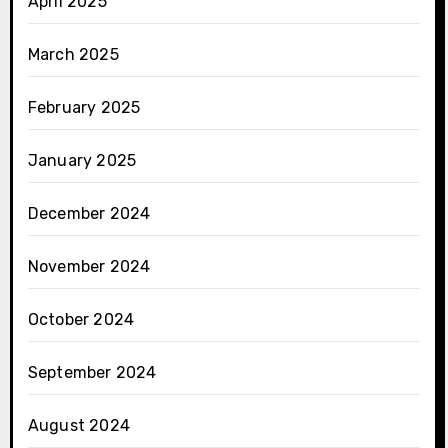
April 2025
March 2025
February 2025
January 2025
December 2024
November 2024
October 2024
September 2024
August 2024