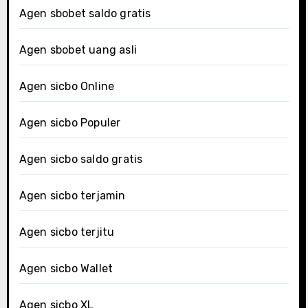
Agen sbobet saldo gratis
Agen sbobet uang asli
Agen sicbo Online
Agen sicbo Populer
Agen sicbo saldo gratis
Agen sicbo terjamin
Agen sicbo terjitu
Agen sicbo Wallet
Agen sicbo XL