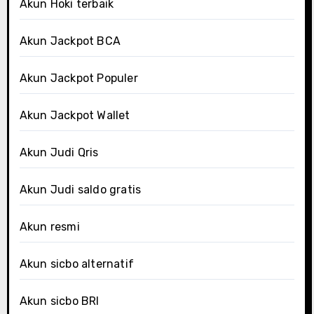
Akun Hoki terbaik
Akun Jackpot BCA
Akun Jackpot Populer
Akun Jackpot Wallet
Akun Judi Qris
Akun Judi saldo gratis
Akun resmi
Akun sicbo alternatif
Akun sicbo BRI