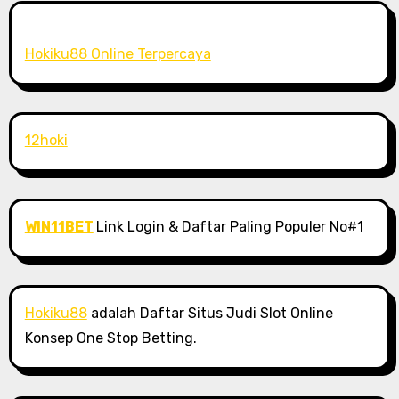
Hokiku88 Online Terpercaya
12hoki
WIN11BET
Link Login & Daftar Paling Populer No#1
Hokiku88
adalah Daftar Situs Judi Slot Online
Konsep One Stop Betting.