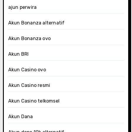
ajun perwira
Akun Bonanza alternatif
Akun Bonanza ovo
Akun BRI
Akun Casino ovo
Akun Casino resmi
Akun Casino telkomsel
Akun Dana