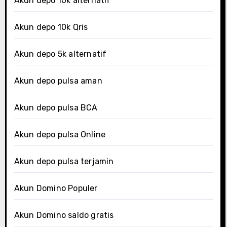
Akun depo 10k alternatif
Akun depo 10k Qris
Akun depo 5k alternatif
Akun depo pulsa aman
Akun depo pulsa BCA
Akun depo pulsa Online
Akun depo pulsa terjamin
Akun Domino Populer
Akun Domino saldo gratis