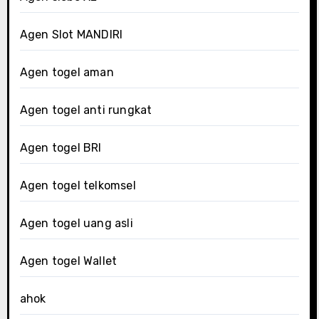
Agen Slot MANDIRI
Agen togel aman
Agen togel anti rungkat
Agen togel BRI
Agen togel telkomsel
Agen togel uang asli
Agen togel Wallet
ahok