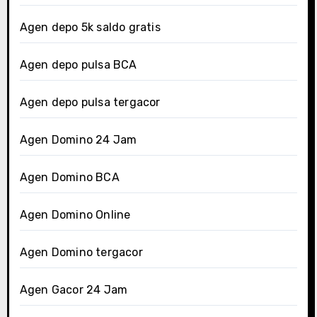
Agen depo 5k saldo gratis
Agen depo pulsa BCA
Agen depo pulsa tergacor
Agen Domino 24 Jam
Agen Domino BCA
Agen Domino Online
Agen Domino tergacor
Agen Gacor 24 Jam