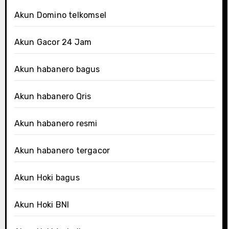
Akun Domino telkomsel
Akun Gacor 24 Jam
Akun habanero bagus
Akun habanero Qris
Akun habanero resmi
Akun habanero tergacor
Akun Hoki bagus
Akun Hoki BNI