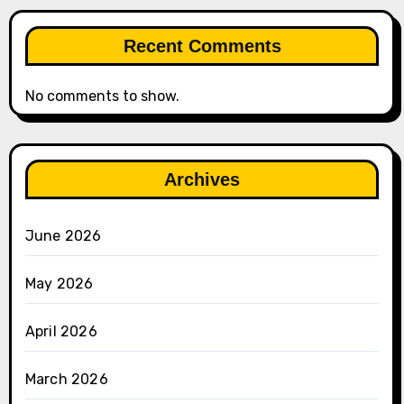
Recent Comments
No comments to show.
Archives
June 2026
May 2026
April 2026
March 2026