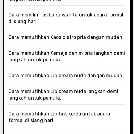
Cara memilih Tas bahu wanita untuk acara formal
di siang hari
Cara memutihkan Kaos distro pria dengan mudah.
Cara memutihkan Kemeja denim pria langkah demi
langkah untuk pemula.
Cara memutihkan Lip cream nude dengan mudah.
Cara memutihkan Lip cream nude langkah demi
langkah untuk pemula.
Cara memutihkan Lip tint korea untuk acara
formal di siang hari