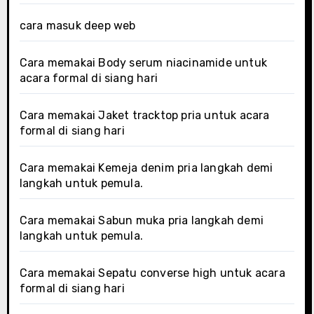
cara masuk deep web
Cara memakai Body serum niacinamide untuk
acara formal di siang hari
Cara memakai Jaket tracktop pria untuk acara
formal di siang hari
Cara memakai Kemeja denim pria langkah demi
langkah untuk pemula.
Cara memakai Sabun muka pria langkah demi
langkah untuk pemula.
Cara memakai Sepatu converse high untuk acara
formal di siang hari