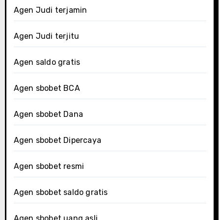
Agen Judi terjamin
Agen Judi terjitu
Agen saldo gratis
Agen sbobet BCA
Agen sbobet Dana
Agen sbobet Dipercaya
Agen sbobet resmi
Agen sbobet saldo gratis
Agen sbobet uang asli