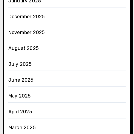
January 2026
December 2025
November 2025
August 2025
July 2025
June 2025
May 2025
April 2025
March 2025