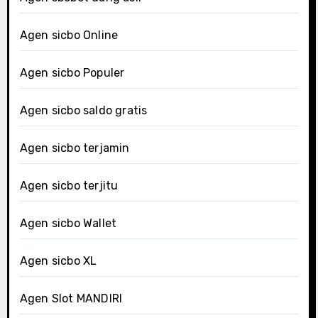
Agen sicbo Online
Agen sicbo Populer
Agen sicbo saldo gratis
Agen sicbo terjamin
Agen sicbo terjitu
Agen sicbo Wallet
Agen sicbo XL
Agen Slot MANDIRI