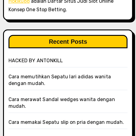
Hokiku88
adalah Daftar Situs Judi Slot Online
Konsep One Stop Betting.
Recent Posts
HACKED BY ANTONKILL
Cara memutihkan Sepatu lari adidas wanita
dengan mudah.
Cara merawat Sandal wedges wanita dengan
mudah.
Cara memakai Sepatu slip on pria dengan mudah.