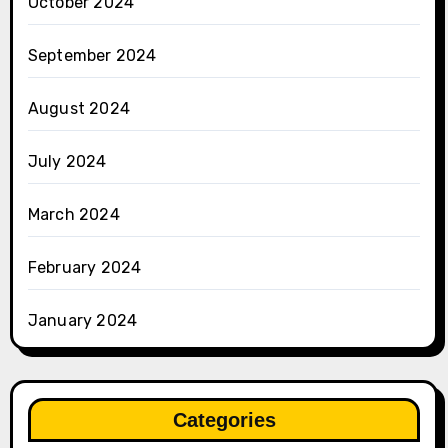
October 2024
September 2024
August 2024
July 2024
March 2024
February 2024
January 2024
Categories