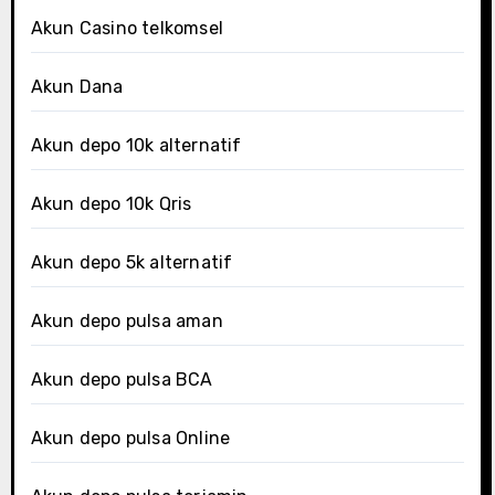
Akun Casino telkomsel
Akun Dana
Akun depo 10k alternatif
Akun depo 10k Qris
Akun depo 5k alternatif
Akun depo pulsa aman
Akun depo pulsa BCA
Akun depo pulsa Online