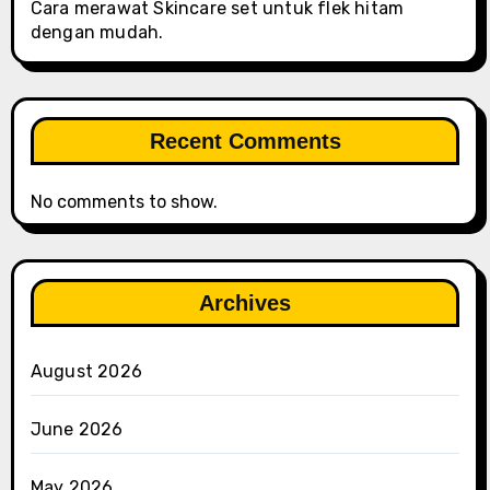
Cara merawat Skincare set untuk flek hitam
dengan mudah.
Recent Comments
No comments to show.
Archives
August 2026
June 2026
May 2026