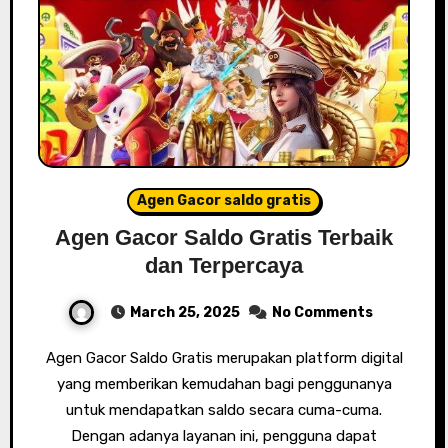
Agen Gacor saldo gratis
Agen Gacor Saldo Gratis Terbaik
dan Terpercaya
March 25, 2025
No Comments
Agen Gacor Saldo Gratis merupakan platform digital
yang memberikan kemudahan bagi penggunanya
untuk mendapatkan saldo secara cuma-cuma.
Dengan adanya layanan ini, pengguna dapat