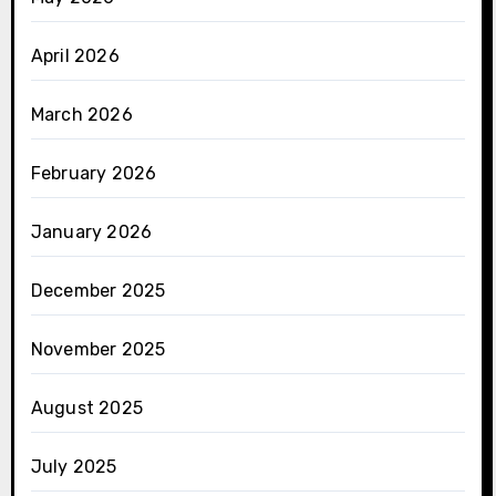
April 2026
March 2026
February 2026
January 2026
December 2025
November 2025
August 2025
July 2025