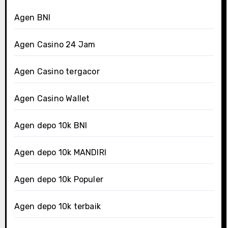
Agen BNI
Agen Casino 24 Jam
Agen Casino tergacor
Agen Casino Wallet
Agen depo 10k BNI
Agen depo 10k MANDIRI
Agen depo 10k Populer
Agen depo 10k terbaik