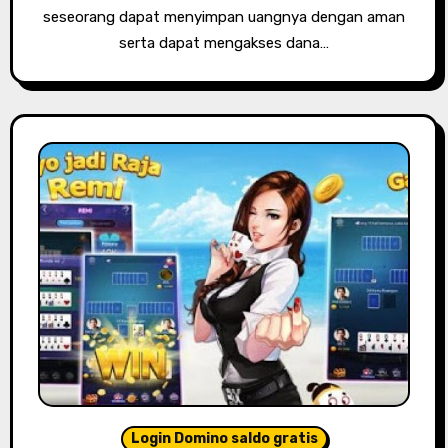
seseorang dapat menyimpan uangnya dengan aman
serta dapat mengakses dana…
Login Domino saldo gratis