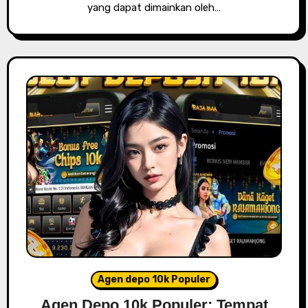
yang dapat dimainkan oleh…
Agen depo 10k Populer
Agen Depo 10k Populer: Tempat