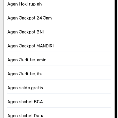
Agen Hoki rupiah
Agen Jackpot 24 Jam
Agen Jackpot BNI
Agen Jackpot MANDIRI
Agen Judi terjamin
Agen Judi terjitu
Agen saldo gratis
Agen sbobet BCA
Agen sbobet Dana