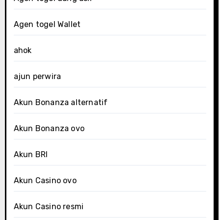
Agen togel Wallet
ahok
ajun perwira
Akun Bonanza alternatif
Akun Bonanza ovo
Akun BRI
Akun Casino ovo
Akun Casino resmi