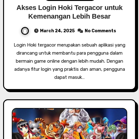
Akses Login Hoki Tergacor untuk
Kemenangan Lebih Besar
March 24, 2025
No Comments
Login Hoki tergacor merupakan sebuah aplikasi yang
dirancang untuk membantu para pengguna dalam
bermain game online dengan lebih mudah. Dengan
adanya fitur login yang praktis dan aman, pengguna
dapat masuk…