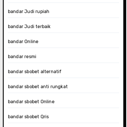
bandar Judi rupiah
bandar Judi terbaik
bandar Online
bandar resmi
bandar sbobet alternatif
bandar sbobet anti rungkat
bandar sbobet Online
bandar sbobet Qris