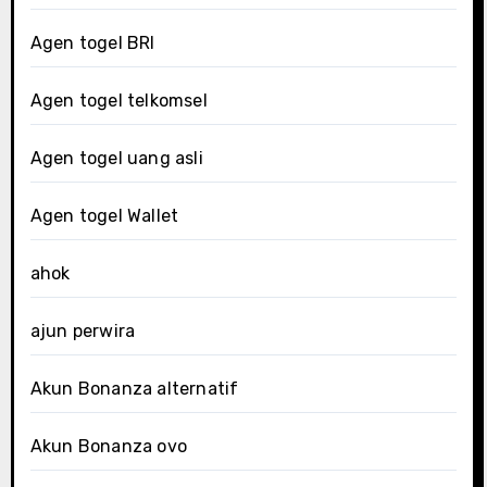
Agen togel BRI
Agen togel telkomsel
Agen togel uang asli
Agen togel Wallet
ahok
ajun perwira
Akun Bonanza alternatif
Akun Bonanza ovo