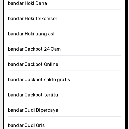
bandar Hoki Dana
bandar Hoki telkomsel
bandar Hoki uang asli
bandar Jackpot 24 Jam
bandar Jackpot Online
bandar Jackpot saldo gratis
bandar Jackpot terjitu
bandar Judi Dipercaya
bandar Judi Qris