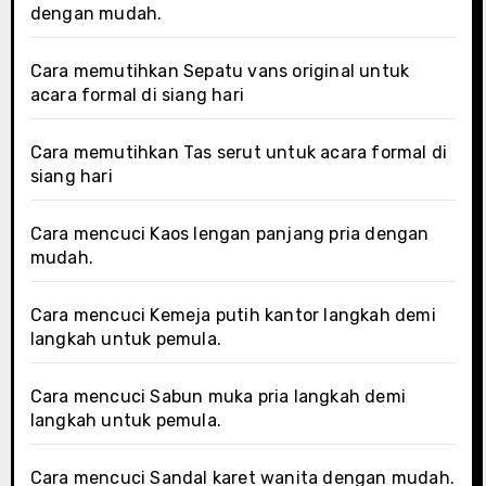
dengan mudah.
Cara memutihkan Sepatu vans original untuk
acara formal di siang hari
Cara memutihkan Tas serut untuk acara formal di
siang hari
Cara mencuci Kaos lengan panjang pria dengan
mudah.
Cara mencuci Kemeja putih kantor langkah demi
langkah untuk pemula.
Cara mencuci Sabun muka pria langkah demi
langkah untuk pemula.
Cara mencuci Sandal karet wanita dengan mudah.