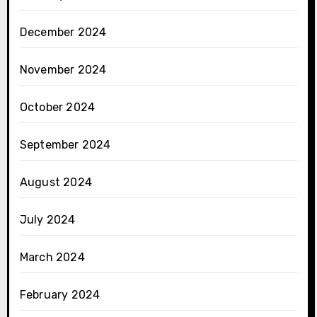
December 2024
November 2024
October 2024
September 2024
August 2024
July 2024
March 2024
February 2024