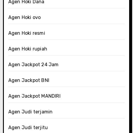
Agen Hoki Dana
Agen Hoki ovo
Agen Hoki resmi
Agen Hoki rupiah
Agen Jackpot 24 Jam
Agen Jackpot BNI
Agen Jackpot MANDIRI
Agen Judi terjamin
Agen Judi terjitu