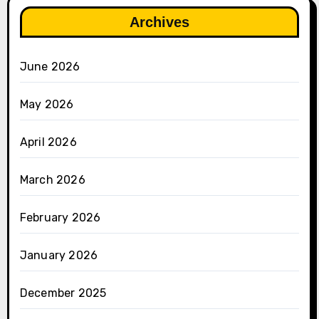
Archives
June 2026
May 2026
April 2026
March 2026
February 2026
January 2026
December 2025