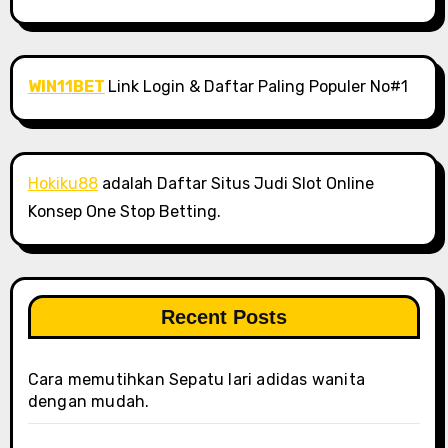
WIN11BET
Link Login & Daftar Paling Populer No#1
Hokiku88
adalah Daftar Situs Judi Slot Online
Konsep One Stop Betting.
Recent Posts
Cara memutihkan Sepatu lari adidas wanita
dengan mudah.