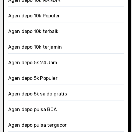
Agen depo 10k MANDIRI
Agen depo 10k Populer
Agen depo 10k terbaik
Agen depo 10k terjamin
Agen depo 5k 24 Jam
Agen depo 5k Populer
Agen depo 5k saldo gratis
Agen depo pulsa BCA
Agen depo pulsa tergacor