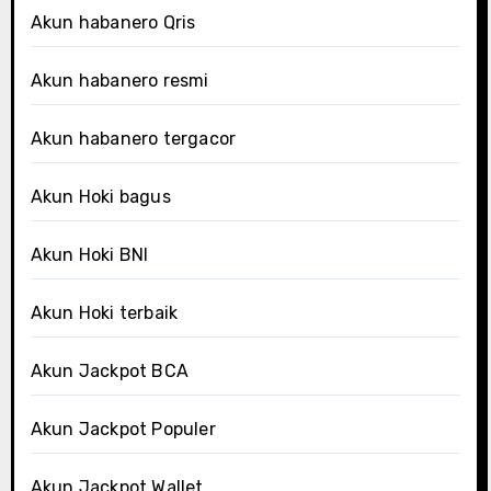
Akun habanero Qris
Akun habanero resmi
Akun habanero tergacor
Akun Hoki bagus
Akun Hoki BNI
Akun Hoki terbaik
Akun Jackpot BCA
Akun Jackpot Populer
Akun Jackpot Wallet