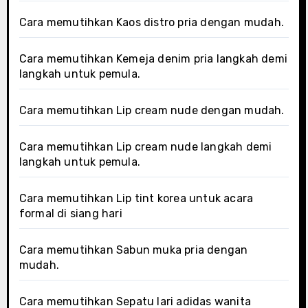
Cara memutihkan Kaos distro pria dengan mudah.
Cara memutihkan Kemeja denim pria langkah demi
langkah untuk pemula.
Cara memutihkan Lip cream nude dengan mudah.
Cara memutihkan Lip cream nude langkah demi
langkah untuk pemula.
Cara memutihkan Lip tint korea untuk acara
formal di siang hari
Cara memutihkan Sabun muka pria dengan
mudah.
Cara memutihkan Sepatu lari adidas wanita