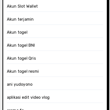
Akun Slot Wallet
Akun terjamin
Akun togel
Akun togel BNI
Akun togel Qris
Akun togel resmi
ani yudoyono
aplikasi edit video vlog