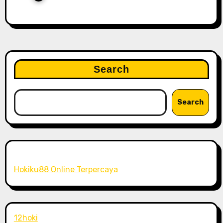
Search
Search
Hokiku88 Online Terpercaya
12hoki