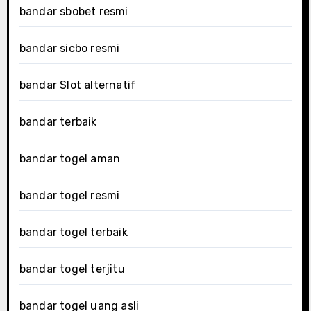
bandar sbobet resmi
bandar sicbo resmi
bandar Slot alternatif
bandar terbaik
bandar togel aman
bandar togel resmi
bandar togel terbaik
bandar togel terjitu
bandar togel uang asli