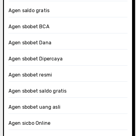
Agen saldo gratis
Agen sbobet BCA
Agen sbobet Dana
Agen sbobet Dipercaya
Agen sbobet resmi
Agen sbobet saldo gratis
Agen sbobet uang asli
Agen sicbo Online