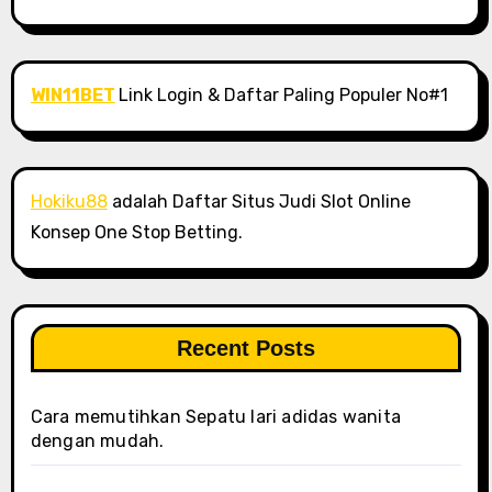
WIN11BET
Link Login & Daftar Paling Populer No#1
Hokiku88
adalah Daftar Situs Judi Slot Online
Konsep One Stop Betting.
Recent Posts
Cara memutihkan Sepatu lari adidas wanita
dengan mudah.