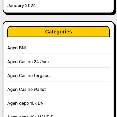
January 2024
Categories
Agen BNI
Agen Casino 24 Jam
Agen Casino tergacor
Agen Casino Wallet
Agen depo 10k BNI