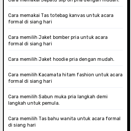
Cara memakai Tas totebag kanvas untuk acara
formal di siang hari
Cara memilih Jaket bomber pria untuk acara
formal di siang hari
Cara memilih Jaket hoodie pria dengan mudah.
Cara memilih Kacamata hitam fashion untuk acara
formal di siang hari
Cara memilih Sabun muka pria langkah demi
langkah untuk pemula.
Cara memilih Tas bahu wanita untuk acara formal
di siang hari