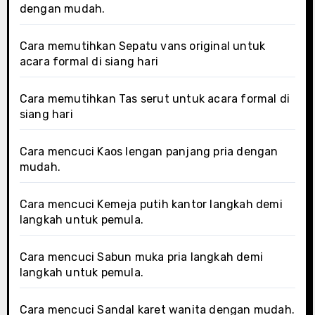
dengan mudah.
Cara memutihkan Sepatu vans original untuk
acara formal di siang hari
Cara memutihkan Tas serut untuk acara formal di
siang hari
Cara mencuci Kaos lengan panjang pria dengan
mudah.
Cara mencuci Kemeja putih kantor langkah demi
langkah untuk pemula.
Cara mencuci Sabun muka pria langkah demi
langkah untuk pemula.
Cara mencuci Sandal karet wanita dengan mudah.