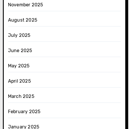
November 2025
August 2025
July 2025
June 2025
May 2025
April 2025
March 2025
February 2025
January 2025