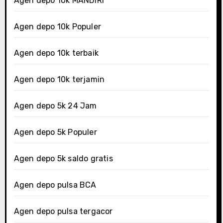
Agen depo 10k MANDIRI
Agen depo 10k Populer
Agen depo 10k terbaik
Agen depo 10k terjamin
Agen depo 5k 24 Jam
Agen depo 5k Populer
Agen depo 5k saldo gratis
Agen depo pulsa BCA
Agen depo pulsa tergacor