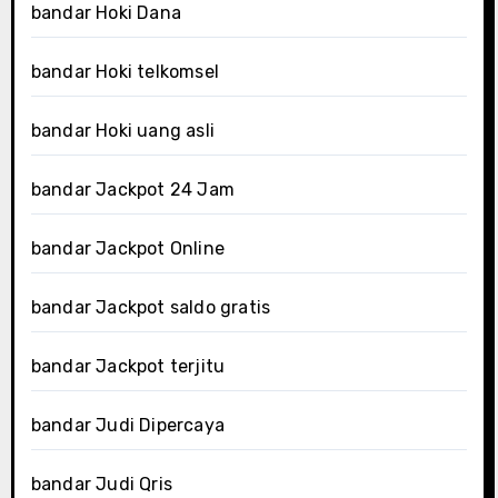
bandar Hoki Dana
bandar Hoki telkomsel
bandar Hoki uang asli
bandar Jackpot 24 Jam
bandar Jackpot Online
bandar Jackpot saldo gratis
bandar Jackpot terjitu
bandar Judi Dipercaya
bandar Judi Qris