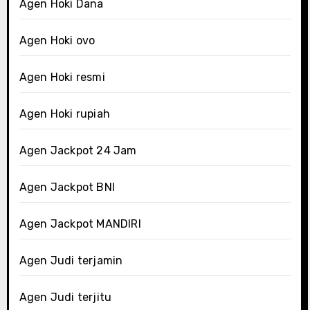
Agen Hoki Dana
Agen Hoki ovo
Agen Hoki resmi
Agen Hoki rupiah
Agen Jackpot 24 Jam
Agen Jackpot BNI
Agen Jackpot MANDIRI
Agen Judi terjamin
Agen Judi terjitu