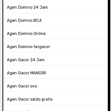
Agen Domino 24 Jam
Agen Domino BCA
Agen Domino Online
Agen Domino tergacor
Agen Gacor 24 Jam
Agen Gacor MANDIRI
Agen Gacor ovo
Agen Gacor saldo gratis