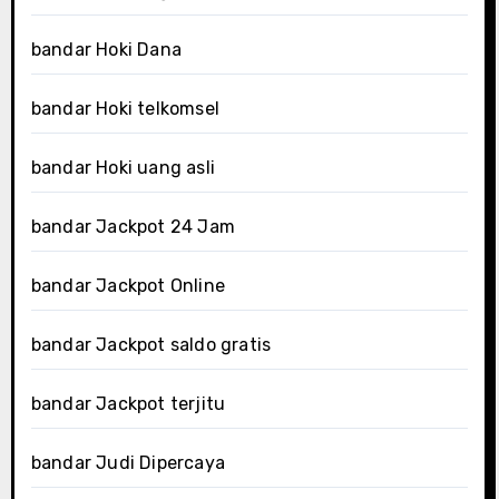
bandar Hoki Dana
bandar Hoki telkomsel
bandar Hoki uang asli
bandar Jackpot 24 Jam
bandar Jackpot Online
bandar Jackpot saldo gratis
bandar Jackpot terjitu
bandar Judi Dipercaya