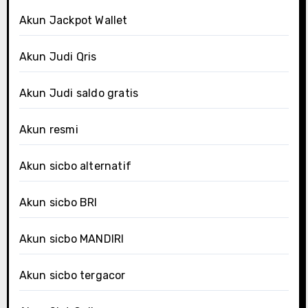
Akun Jackpot Wallet
Akun Judi Qris
Akun Judi saldo gratis
Akun resmi
Akun sicbo alternatif
Akun sicbo BRI
Akun sicbo MANDIRI
Akun sicbo tergacor