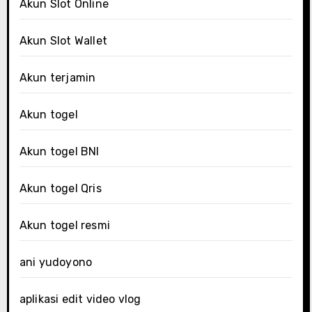
Akun Slot Online
Akun Slot Wallet
Akun terjamin
Akun togel
Akun togel BNI
Akun togel Qris
Akun togel resmi
ani yudoyono
aplikasi edit video vlog