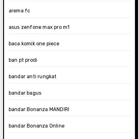
arema fc
asus zenfone max pro m1
baca komik one piece
ban pt prodi
bandar anti rungkat
bandar bagus
bandar Bonanza MANDIRI
bandar Bonanza Online