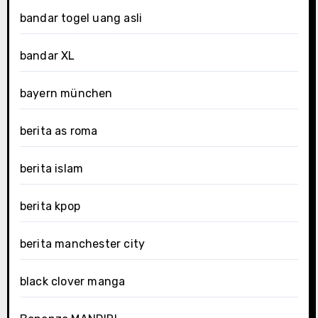
bandar togel uang asli
bandar XL
bayern münchen
berita as roma
berita islam
berita kpop
berita manchester city
black clover manga