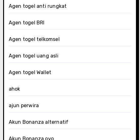
Agen togel anti rungkat
Agen togel BRI
Agen togel telkomsel
Agen togel uang asli
Agen togel Wallet
ahok
ajun perwira
Akun Bonanza alternatif
Akun Bonanza ovo