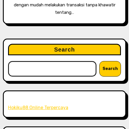
dengan mudah melakukan transaksi tanpa khawatir
tentang…
Search
Search
Hokiku88 Online Terpercaya