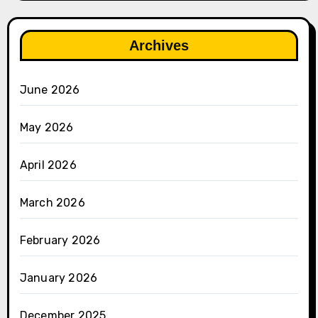
Archives
June 2026
May 2026
April 2026
March 2026
February 2026
January 2026
December 2025