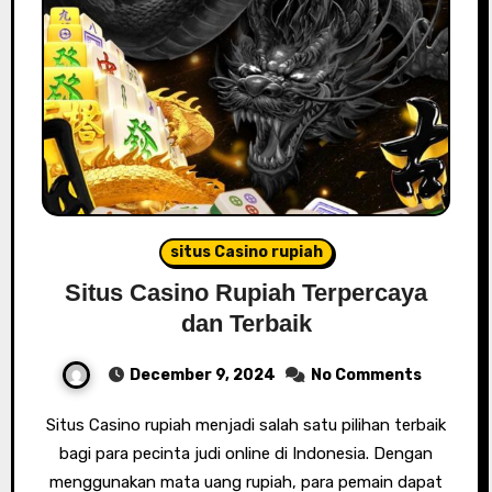
situs Casino rupiah
Situs Casino Rupiah Terpercaya
dan Terbaik
December 9, 2024
No Comments
Situs Casino rupiah menjadi salah satu pilihan terbaik
bagi para pecinta judi online di Indonesia. Dengan
menggunakan mata uang rupiah, para pemain dapat