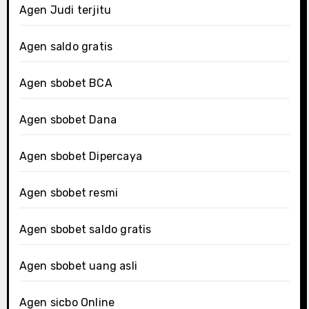
Agen Judi terjitu
Agen saldo gratis
Agen sbobet BCA
Agen sbobet Dana
Agen sbobet Dipercaya
Agen sbobet resmi
Agen sbobet saldo gratis
Agen sbobet uang asli
Agen sicbo Online