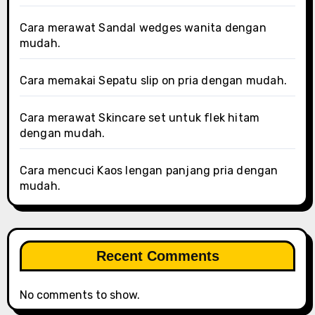
Cara merawat Sandal wedges wanita dengan
mudah.
Cara memakai Sepatu slip on pria dengan mudah.
Cara merawat Skincare set untuk flek hitam
dengan mudah.
Cara mencuci Kaos lengan panjang pria dengan
mudah.
Recent Comments
No comments to show.