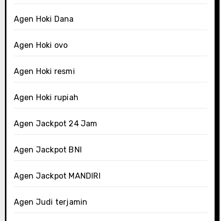
Agen Hoki Dana
Agen Hoki ovo
Agen Hoki resmi
Agen Hoki rupiah
Agen Jackpot 24 Jam
Agen Jackpot BNI
Agen Jackpot MANDIRI
Agen Judi terjamin