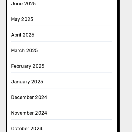
June 2025
May 2025
April 2025
March 2025
February 2025
January 2025
December 2024
November 2024
October 2024