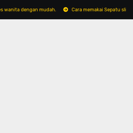
a dengan mudah.
Cara memakai Sepatu slip on pria 