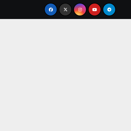
dengan mudah.
Cara merawat Skincare set untuk flek