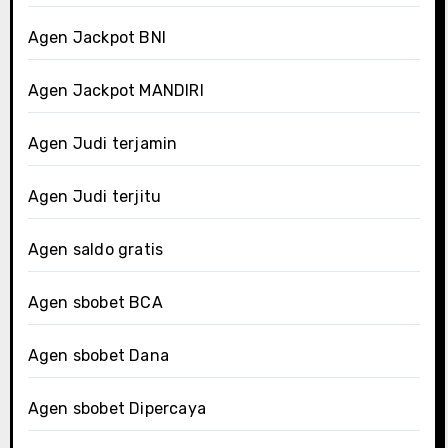
Agen Jackpot BNI
Agen Jackpot MANDIRI
Agen Judi terjamin
Agen Judi terjitu
Agen saldo gratis
Agen sbobet BCA
Agen sbobet Dana
Agen sbobet Dipercaya