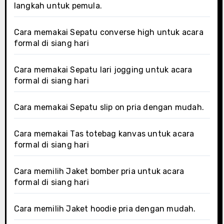
langkah untuk pemula.
Cara memakai Sepatu converse high untuk acara
formal di siang hari
Cara memakai Sepatu lari jogging untuk acara
formal di siang hari
Cara memakai Sepatu slip on pria dengan mudah.
Cara memakai Tas totebag kanvas untuk acara
formal di siang hari
Cara memilih Jaket bomber pria untuk acara
formal di siang hari
Cara memilih Jaket hoodie pria dengan mudah.