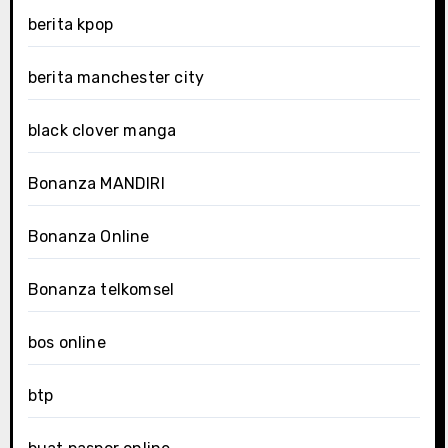
berita kpop
berita manchester city
black clover manga
Bonanza MANDIRI
Bonanza Online
Bonanza telkomsel
bos online
btp