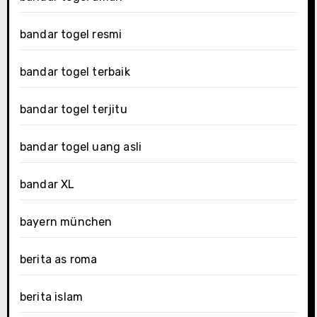
bandar togel resmi
bandar togel terbaik
bandar togel terjitu
bandar togel uang asli
bandar XL
bayern münchen
berita as roma
berita islam