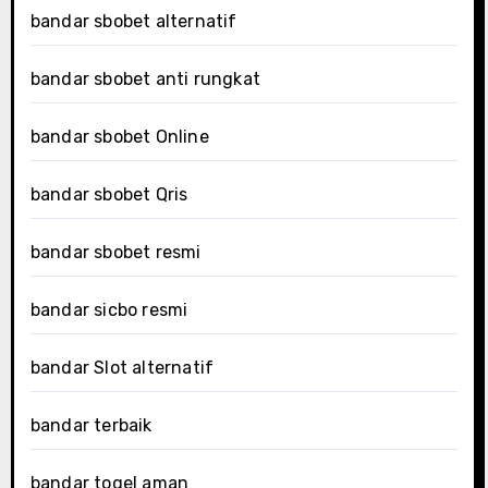
bandar sbobet alternatif
bandar sbobet anti rungkat
bandar sbobet Online
bandar sbobet Qris
bandar sbobet resmi
bandar sicbo resmi
bandar Slot alternatif
bandar terbaik
bandar togel aman