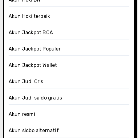
Akun Hoki terbaik
Akun Jackpot BCA
Akun Jackpot Populer
Akun Jackpot Wallet
Akun Judi Qris
Akun Judi saldo gratis
Akun resmi
Akun sicbo alternatif