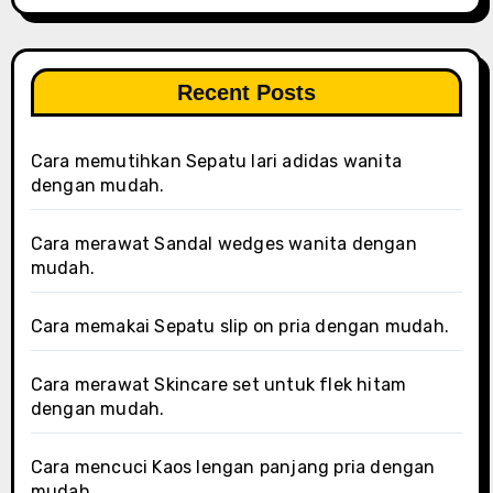
Recent Posts
Cara memutihkan Sepatu lari adidas wanita
dengan mudah.
Cara merawat Sandal wedges wanita dengan
mudah.
Cara memakai Sepatu slip on pria dengan mudah.
Cara merawat Skincare set untuk flek hitam
dengan mudah.
Cara mencuci Kaos lengan panjang pria dengan
mudah.