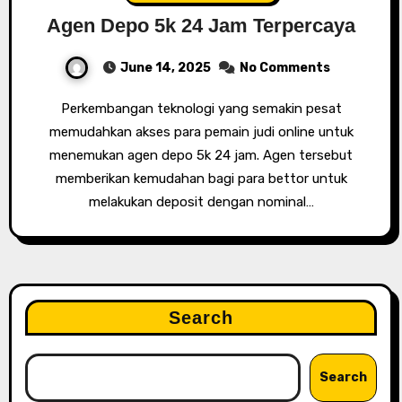
Agen Depo 5k 24 Jam Terpercaya
June 14, 2025
No Comments
Perkembangan teknologi yang semakin pesat
memudahkan akses para pemain judi online untuk
menemukan agen depo 5k 24 jam. Agen tersebut
memberikan kemudahan bagi para bettor untuk
melakukan deposit dengan nominal…
Search
Search