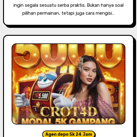
ingin segala sesuatu serba praktis. Bukan hanya soal
pilihan permainan, tetapi juga cara mengisi…
Agen depo 5k 24 Jam