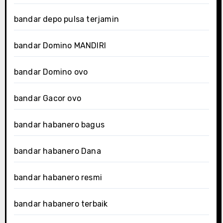
bandar depo pulsa terjamin
bandar Domino MANDIRI
bandar Domino ovo
bandar Gacor ovo
bandar habanero bagus
bandar habanero Dana
bandar habanero resmi
bandar habanero terbaik