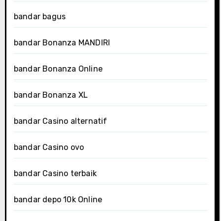
bandar bagus
bandar Bonanza MANDIRI
bandar Bonanza Online
bandar Bonanza XL
bandar Casino alternatif
bandar Casino ovo
bandar Casino terbaik
bandar depo 10k Online