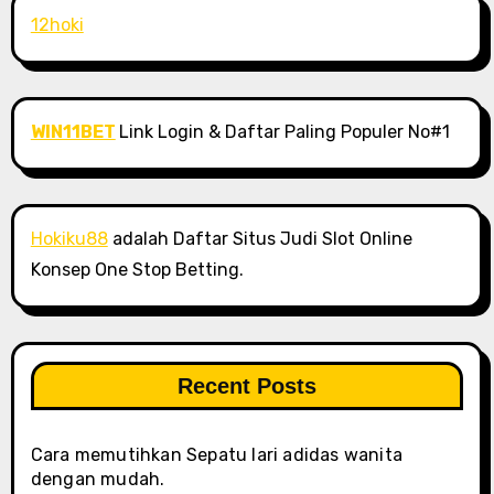
12hoki
WIN11BET
Link Login & Daftar Paling Populer No#1
Hokiku88
adalah Daftar Situs Judi Slot Online
Konsep One Stop Betting.
Recent Posts
Cara memutihkan Sepatu lari adidas wanita
dengan mudah.