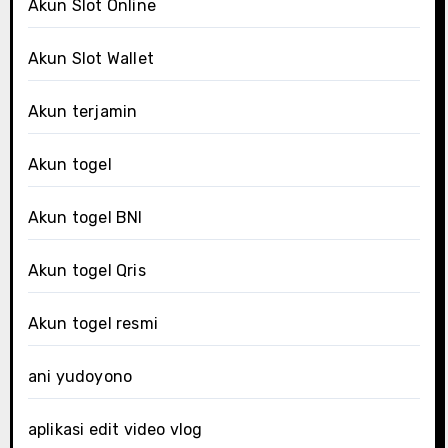
Akun Slot Online
Akun Slot Wallet
Akun terjamin
Akun togel
Akun togel BNI
Akun togel Qris
Akun togel resmi
ani yudoyono
aplikasi edit video vlog