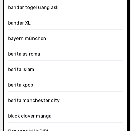
bandar togel uang asli
bandar XL
bayern münchen
berita as roma
berita islam
berita kpop
berita manchester city
black clover manga