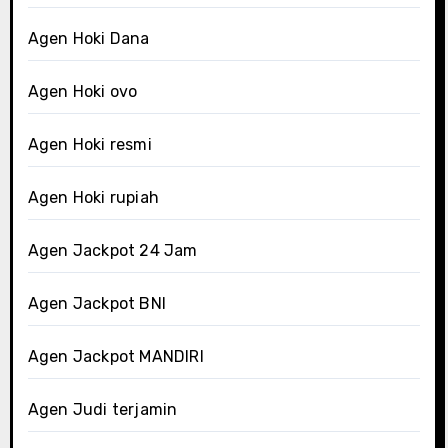
Agen Hoki Dana
Agen Hoki ovo
Agen Hoki resmi
Agen Hoki rupiah
Agen Jackpot 24 Jam
Agen Jackpot BNI
Agen Jackpot MANDIRI
Agen Judi terjamin