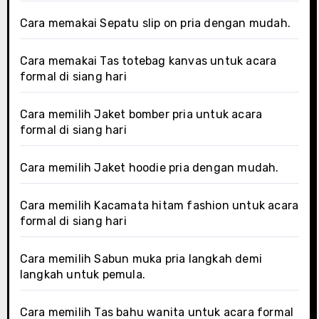
Cara memakai Sepatu slip on pria dengan mudah.
Cara memakai Tas totebag kanvas untuk acara
formal di siang hari
Cara memilih Jaket bomber pria untuk acara
formal di siang hari
Cara memilih Jaket hoodie pria dengan mudah.
Cara memilih Kacamata hitam fashion untuk acara
formal di siang hari
Cara memilih Sabun muka pria langkah demi
langkah untuk pemula.
Cara memilih Tas bahu wanita untuk acara formal