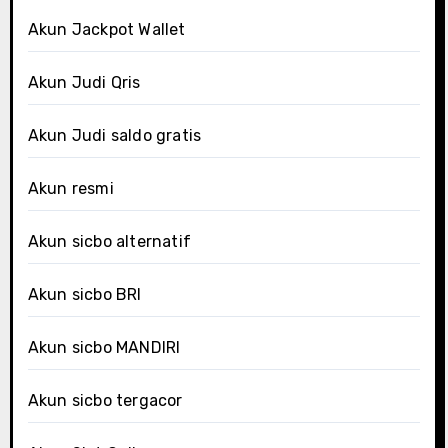
Akun Jackpot Wallet
Akun Judi Qris
Akun Judi saldo gratis
Akun resmi
Akun sicbo alternatif
Akun sicbo BRI
Akun sicbo MANDIRI
Akun sicbo tergacor