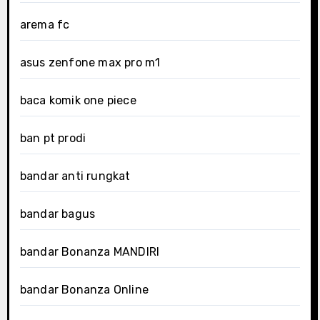
arema fc
asus zenfone max pro m1
baca komik one piece
ban pt prodi
bandar anti rungkat
bandar bagus
bandar Bonanza MANDIRI
bandar Bonanza Online