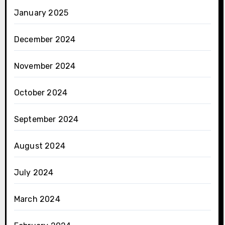
January 2025
December 2024
November 2024
October 2024
September 2024
August 2024
July 2024
March 2024