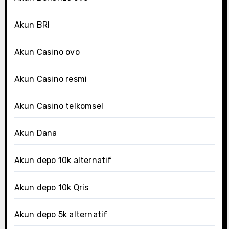
Akun BRI
Akun Casino ovo
Akun Casino resmi
Akun Casino telkomsel
Akun Dana
Akun depo 10k alternatif
Akun depo 10k Qris
Akun depo 5k alternatif