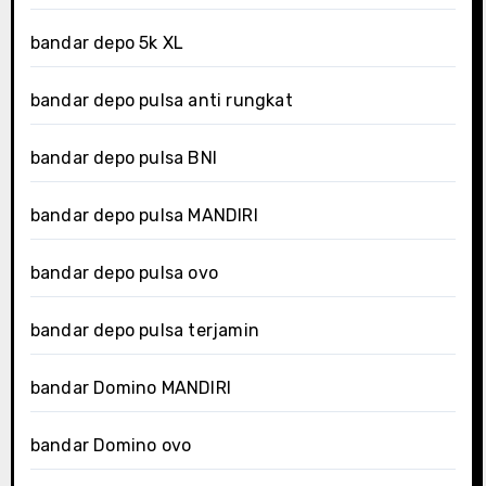
bandar depo 5k XL
bandar depo pulsa anti rungkat
bandar depo pulsa BNI
bandar depo pulsa MANDIRI
bandar depo pulsa ovo
bandar depo pulsa terjamin
bandar Domino MANDIRI
bandar Domino ovo