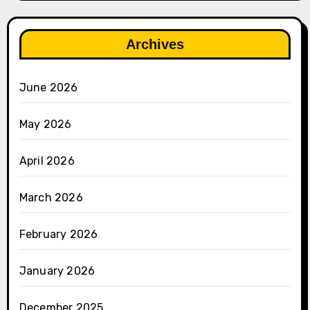
Archives
June 2026
May 2026
April 2026
March 2026
February 2026
January 2026
December 2025