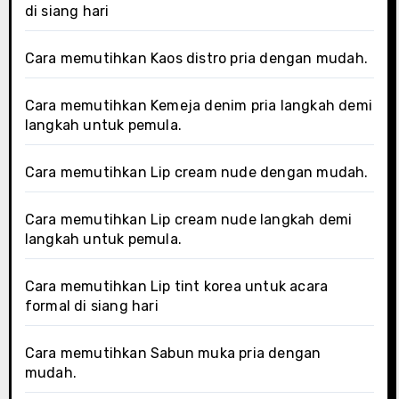
di siang hari
Cara memutihkan Kaos distro pria dengan mudah.
Cara memutihkan Kemeja denim pria langkah demi
langkah untuk pemula.
Cara memutihkan Lip cream nude dengan mudah.
Cara memutihkan Lip cream nude langkah demi
langkah untuk pemula.
Cara memutihkan Lip tint korea untuk acara
formal di siang hari
Cara memutihkan Sabun muka pria dengan
mudah.