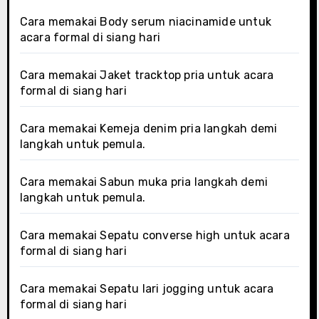
Cara memakai Body serum niacinamide untuk
acara formal di siang hari
Cara memakai Jaket tracktop pria untuk acara
formal di siang hari
Cara memakai Kemeja denim pria langkah demi
langkah untuk pemula.
Cara memakai Sabun muka pria langkah demi
langkah untuk pemula.
Cara memakai Sepatu converse high untuk acara
formal di siang hari
Cara memakai Sepatu lari jogging untuk acara
formal di siang hari