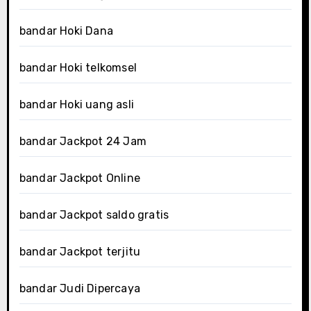
bandar Hoki Dana
bandar Hoki telkomsel
bandar Hoki uang asli
bandar Jackpot 24 Jam
bandar Jackpot Online
bandar Jackpot saldo gratis
bandar Jackpot terjitu
bandar Judi Dipercaya