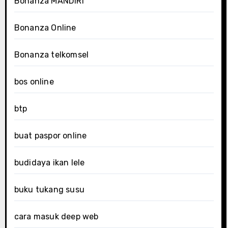
Bonanza MANDIRI
Bonanza Online
Bonanza telkomsel
bos online
btp
buat paspor online
budidaya ikan lele
buku tukang susu
cara masuk deep web