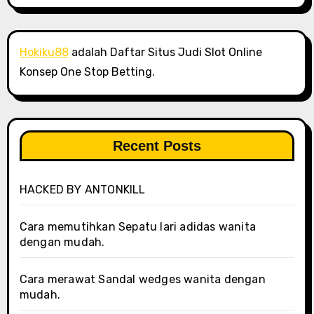
Hokiku88
adalah Daftar Situs Judi Slot Online
Konsep One Stop Betting.
Recent Posts
HACKED BY ANTONKILL
Cara memutihkan Sepatu lari adidas wanita
dengan mudah.
Cara merawat Sandal wedges wanita dengan
mudah.