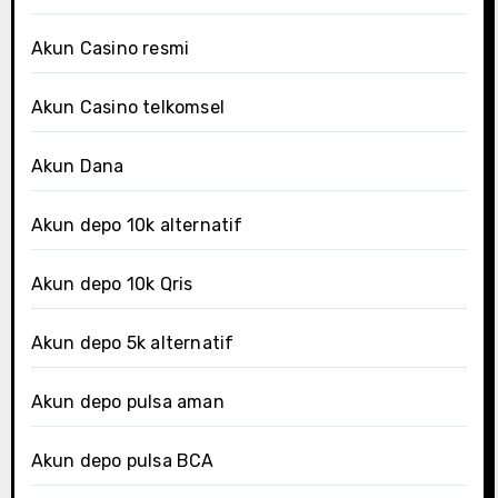
Akun Casino resmi
Akun Casino telkomsel
Akun Dana
Akun depo 10k alternatif
Akun depo 10k Qris
Akun depo 5k alternatif
Akun depo pulsa aman
Akun depo pulsa BCA