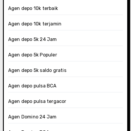
Agen depo 10k terbaik
Agen depo 10k terjamin
Agen depo 5k 24 Jam
Agen depo 5k Populer
Agen depo 5k saldo gratis
Agen depo pulsa BCA
Agen depo pulsa tergacor
Agen Domino 24 Jam