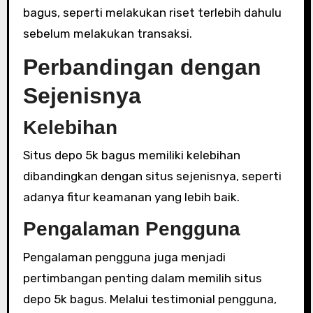
bagus, seperti melakukan riset terlebih dahulu
sebelum melakukan transaksi.
Perbandingan dengan
Sejenisnya
Kelebihan
Situs depo 5k bagus memiliki kelebihan
dibandingkan dengan situs sejenisnya, seperti
adanya fitur keamanan yang lebih baik.
Pengalaman Pengguna
Pengalaman pengguna juga menjadi
pertimbangan penting dalam memilih situs
depo 5k bagus. Melalui testimonial pengguna,