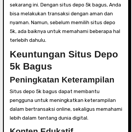
sekarang ini. Dengan situs depo 5k bagus, Anda
bisa melakukan transaksi dengan aman dan
nyaman. Namun, sebelum memilih situs depo
5k, ada baiknya untuk memahami beberapa hal
terlebih dahulu.
Keuntungan Situs Depo
5k Bagus
Peningkatan Keterampilan
Situs depo 5k bagus dapat membantu
pengguna untuk meningkatkan keterampilan
dalam bertransaksi online, sekaligus memahami
lebih dalam tentang dunia digital.
Konten Edukatif