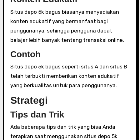
Situs depo 5k bagus biasanya menyediakan
konten edukatif yang bermanfaat bagi
penggunanya, sehingga pengguna dapat
belajar lebih banyak tentang transaksi online.
Contoh
Situs depo 5k bagus seperti situs A dan situs B
telah terbukti memberikan konten edukatif
yang berkualitas untuk para penggunanya.
Strategi
Tips dan Trik
Ada beberapa tips dan trik yang bisa Anda
terapkan saat menggunakan situs depo 5k