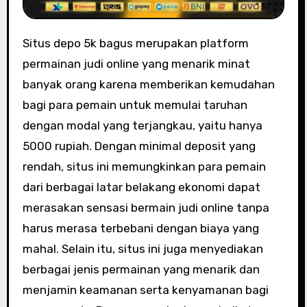
Situs depo 5k bagus merupakan platform
permainan judi online yang menarik minat
banyak orang karena memberikan kemudahan
bagi para pemain untuk memulai taruhan
dengan modal yang terjangkau, yaitu hanya
5000 rupiah. Dengan minimal deposit yang
rendah, situs ini memungkinkan para pemain
dari berbagai latar belakang ekonomi dapat
merasakan sensasi bermain judi online tanpa
harus merasa terbebani dengan biaya yang
mahal. Selain itu, situs ini juga menyediakan
berbagai jenis permainan yang menarik dan
menjamin keamanan serta kenyamanan bagi