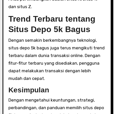
dan situs Z.
Trend Terbaru tentang
Situs Depo 5k Bagus
Dengan semakin berkembangnya teknologi,
situs depo 5k bagus juga terus mengikuti trend
terbaru dalam dunia transaksi online. Dengan
fitur-fitur terbaru yang disediakan, pengguna
dapat melakukan transaksi dengan lebih
mudah dan cepat.
Kesimpulan
Dengan mengetahui keuntungan, strategi,
perbandingan, dan panduan memilih situs depo