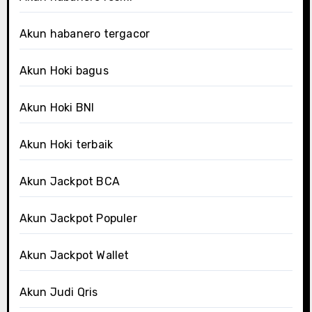
Akun habanero tergacor
Akun Hoki bagus
Akun Hoki BNI
Akun Hoki terbaik
Akun Jackpot BCA
Akun Jackpot Populer
Akun Jackpot Wallet
Akun Judi Qris