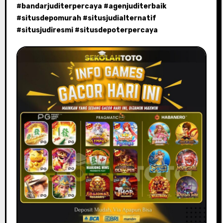
#bandarjuditerpercaya #agenjuditerbaik
#situsdepomurah #situsjudialternatif
#situsjudiresmi #situsdepoterpercaya