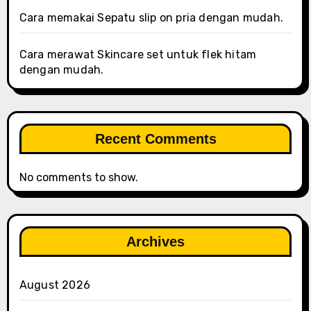
Cara memakai Sepatu slip on pria dengan mudah.
Cara merawat Skincare set untuk flek hitam
dengan mudah.
Recent Comments
No comments to show.
Archives
August 2026