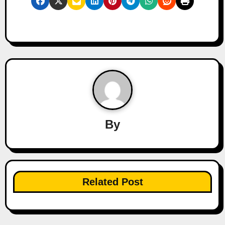
By
Related Post