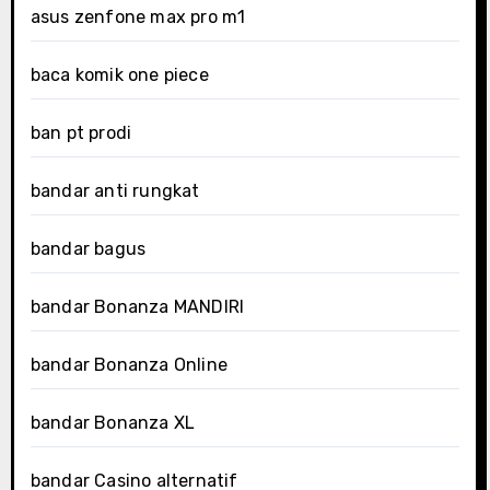
asus zenfone max pro m1
baca komik one piece
ban pt prodi
bandar anti rungkat
bandar bagus
bandar Bonanza MANDIRI
bandar Bonanza Online
bandar Bonanza XL
bandar Casino alternatif