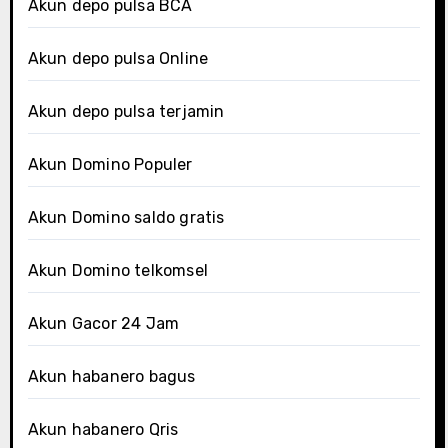
Akun depo pulsa BCA
Akun depo pulsa Online
Akun depo pulsa terjamin
Akun Domino Populer
Akun Domino saldo gratis
Akun Domino telkomsel
Akun Gacor 24 Jam
Akun habanero bagus
Akun habanero Qris