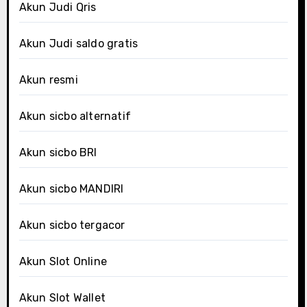
Akun Judi Qris
Akun Judi saldo gratis
Akun resmi
Akun sicbo alternatif
Akun sicbo BRI
Akun sicbo MANDIRI
Akun sicbo tergacor
Akun Slot Online
Akun Slot Wallet