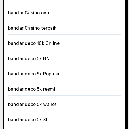
bandar Casino ovo
bandar Casino terbaik
bandar depo 10k Online
bandar depo 5k BNI
bandar depo 5k Populer
bandar depo 5k resmi
bandar depo 5k Wallet
bandar depo 5k XL