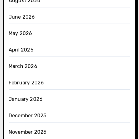
August 2026
June 2026
May 2026
April 2026
March 2026
February 2026
January 2026
December 2025
November 2025