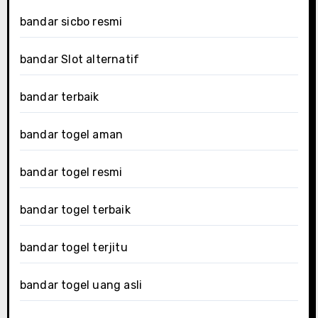
bandar sicbo resmi
bandar Slot alternatif
bandar terbaik
bandar togel aman
bandar togel resmi
bandar togel terbaik
bandar togel terjitu
bandar togel uang asli