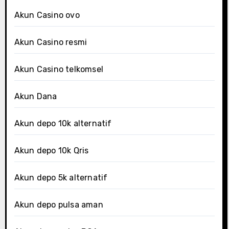
Akun Casino ovo
Akun Casino resmi
Akun Casino telkomsel
Akun Dana
Akun depo 10k alternatif
Akun depo 10k Qris
Akun depo 5k alternatif
Akun depo pulsa aman