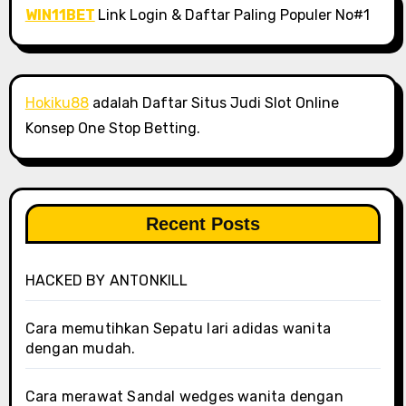
WIN11BET
Link Login & Daftar Paling Populer No#1
Hokiku88
adalah Daftar Situs Judi Slot Online
Konsep One Stop Betting.
Recent Posts
HACKED BY ANTONKILL
Cara memutihkan Sepatu lari adidas wanita
dengan mudah.
Cara merawat Sandal wedges wanita dengan