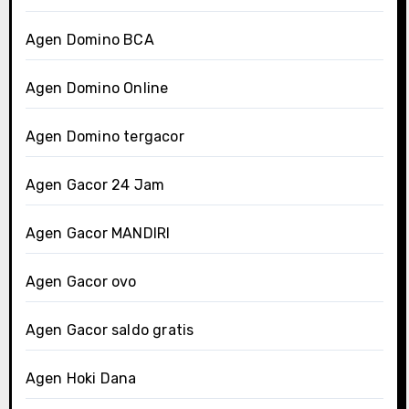
Agen Domino BCA
Agen Domino Online
Agen Domino tergacor
Agen Gacor 24 Jam
Agen Gacor MANDIRI
Agen Gacor ovo
Agen Gacor saldo gratis
Agen Hoki Dana