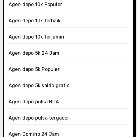
Agen depo 10k Populer
Agen depo 10k terbaik
Agen depo 10k terjamin
Agen depo 5k 24 Jam
Agen depo 5k Populer
Agen depo 5k saldo gratis
Agen depo pulsa BCA
Agen depo pulsa tergacor
Agen Domino 24 Jam