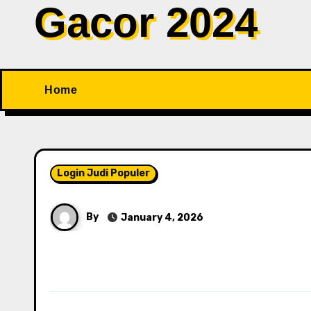
Gacor 2024
Home
Login Judi Populer
By
January 4, 2026