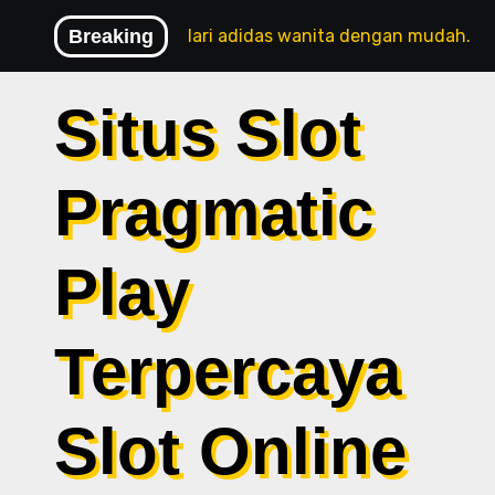
Skip
ihkan Sepatu lari adidas wanita dengan mudah.
Breaking
Car
to
content
Situs Slot
Pragmatic
Play
Terpercaya
Slot Online