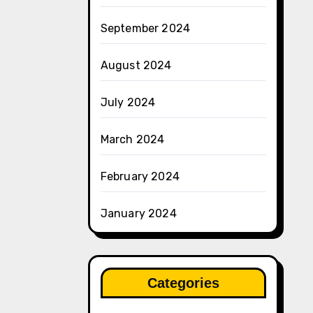
September 2024
August 2024
July 2024
March 2024
February 2024
January 2024
Categories