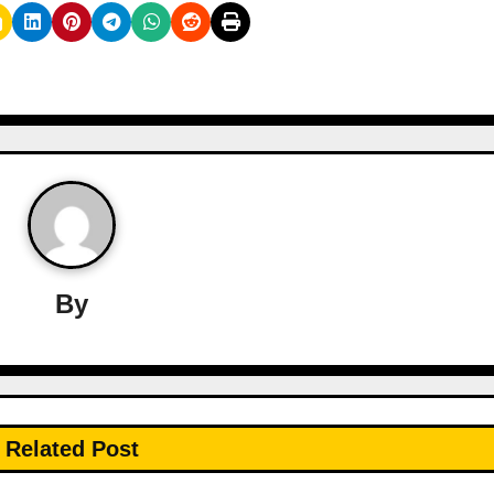
By
Related Post