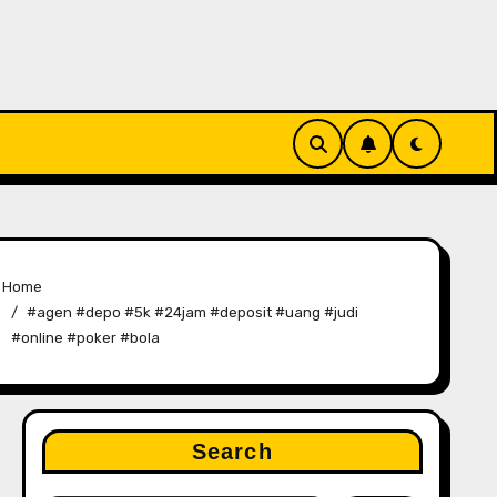
Home
#agen #depo #5k #24jam #deposit #uang #judi
#online #poker #bola
Search