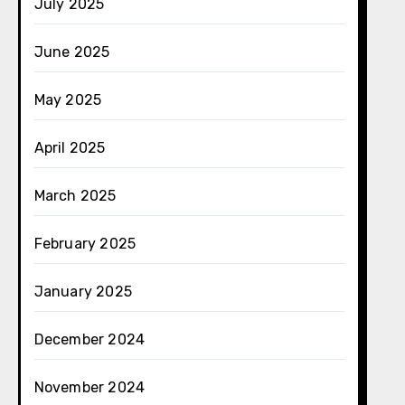
July 2025
June 2025
May 2025
April 2025
March 2025
February 2025
January 2025
December 2024
November 2024