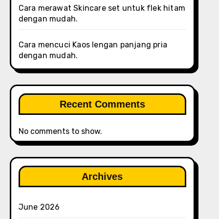
Cara merawat Skincare set untuk flek hitam
dengan mudah.
Cara mencuci Kaos lengan panjang pria
dengan mudah.
Recent Comments
No comments to show.
Archives
June 2026