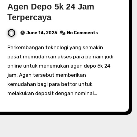
Agen Depo 5k 24 Jam
Terpercaya
June 14, 2025
No Comments
Perkembangan teknologi yang semakin
pesat memudahkan akses para pemain judi
online untuk menemukan agen depo 5k 24
jam. Agen tersebut memberikan
kemudahan bagi para bettor untuk
melakukan deposit dengan nominal…