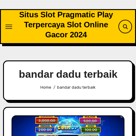
Skip
to
Situs Slot Pragmatic Play
content
Terpercaya Slot Online
Gacor 2024
bandar dadu terbaik
Home
bandar dadu terbaik