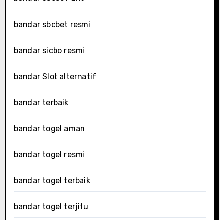
bandar sbobet resmi
bandar sicbo resmi
bandar Slot alternatif
bandar terbaik
bandar togel aman
bandar togel resmi
bandar togel terbaik
bandar togel terjitu