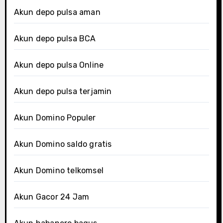
Akun depo pulsa aman
Akun depo pulsa BCA
Akun depo pulsa Online
Akun depo pulsa terjamin
Akun Domino Populer
Akun Domino saldo gratis
Akun Domino telkomsel
Akun Gacor 24 Jam