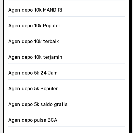
Agen depo 10k MANDIRI
Agen depo 10k Populer
Agen depo 10k terbaik
Agen depo 10k terjamin
Agen depo 5k 24 Jam
Agen depo 5k Populer
Agen depo 5k saldo gratis
Agen depo pulsa BCA