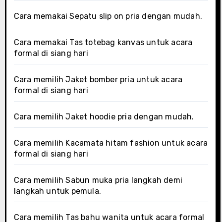
Cara memakai Sepatu slip on pria dengan mudah.
Cara memakai Tas totebag kanvas untuk acara
formal di siang hari
Cara memilih Jaket bomber pria untuk acara
formal di siang hari
Cara memilih Jaket hoodie pria dengan mudah.
Cara memilih Kacamata hitam fashion untuk acara
formal di siang hari
Cara memilih Sabun muka pria langkah demi
langkah untuk pemula.
Cara memilih Tas bahu wanita untuk acara formal