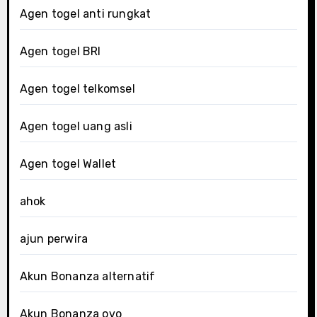
Agen togel anti rungkat
Agen togel BRI
Agen togel telkomsel
Agen togel uang asli
Agen togel Wallet
ahok
ajun perwira
Akun Bonanza alternatif
Akun Bonanza ovo