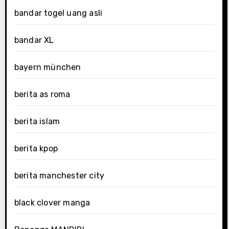
bandar togel uang asli
bandar XL
bayern münchen
berita as roma
berita islam
berita kpop
berita manchester city
black clover manga