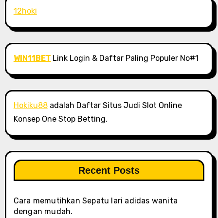
12hoki
WIN11BET
Link Login & Daftar Paling Populer No#1
Hokiku88
adalah Daftar Situs Judi Slot Online
Konsep One Stop Betting.
Recent Posts
Cara memutihkan Sepatu lari adidas wanita
dengan mudah.