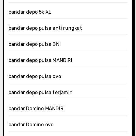
bandar depo 5k XL
bandar depo pulsa anti rungkat
bandar depo pulsa BNI
bandar depo pulsa MANDIRI
bandar depo pulsa ovo
bandar depo pulsa terjamin
bandar Domino MANDIRI
bandar Domino ovo