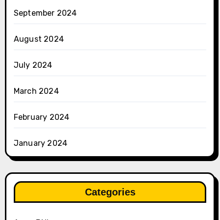
September 2024
August 2024
July 2024
March 2024
February 2024
January 2024
Categories