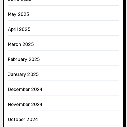
May 2025
April 2025
March 2025
February 2025
January 2025
December 2024
November 2024
October 2024