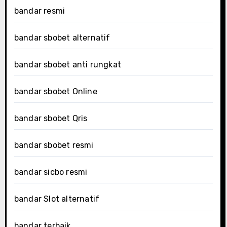
bandar resmi
bandar sbobet alternatif
bandar sbobet anti rungkat
bandar sbobet Online
bandar sbobet Qris
bandar sbobet resmi
bandar sicbo resmi
bandar Slot alternatif
bandar terbaik