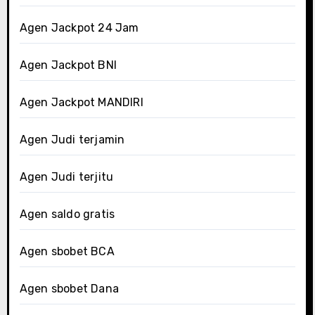
Agen Jackpot 24 Jam
Agen Jackpot BNI
Agen Jackpot MANDIRI
Agen Judi terjamin
Agen Judi terjitu
Agen saldo gratis
Agen sbobet BCA
Agen sbobet Dana