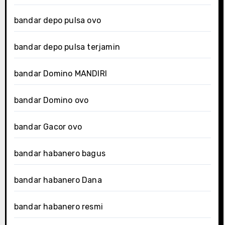
bandar depo pulsa ovo
bandar depo pulsa terjamin
bandar Domino MANDIRI
bandar Domino ovo
bandar Gacor ovo
bandar habanero bagus
bandar habanero Dana
bandar habanero resmi