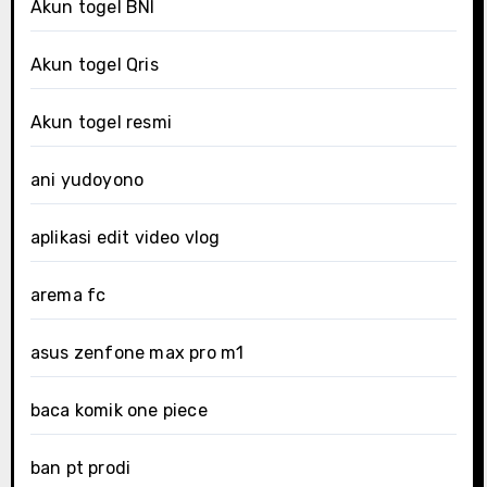
Akun togel BNI
Akun togel Qris
Akun togel resmi
ani yudoyono
aplikasi edit video vlog
arema fc
asus zenfone max pro m1
baca komik one piece
ban pt prodi