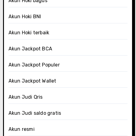
Akun Hoki bagus
Akun Hoki BNI
Akun Hoki terbaik
Akun Jackpot BCA
Akun Jackpot Populer
Akun Jackpot Wallet
Akun Judi Qris
Akun Judi saldo gratis
Akun resmi