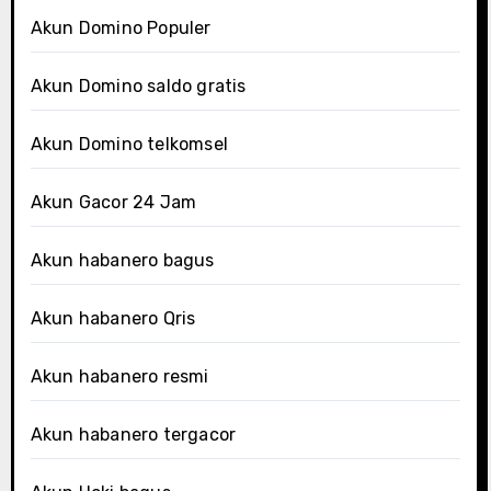
Akun Domino Populer
Akun Domino saldo gratis
Akun Domino telkomsel
Akun Gacor 24 Jam
Akun habanero bagus
Akun habanero Qris
Akun habanero resmi
Akun habanero tergacor