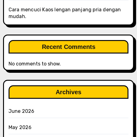
Cara mencuci Kaos lengan panjang pria dengan
mudah.
Recent Comments
No comments to show.
Archives
June 2026
May 2026