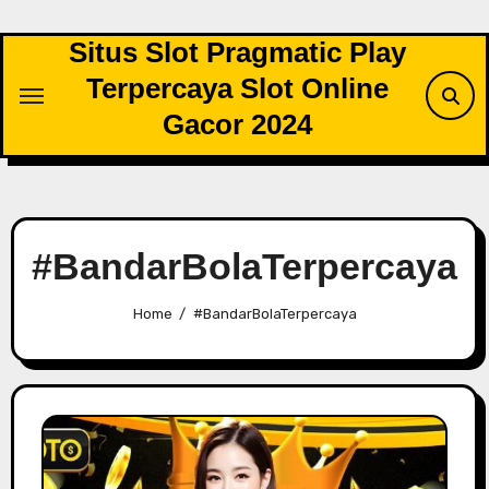
Skip
to
Situs Slot Pragmatic Play
content
Terpercaya Slot Online
Gacor 2024
#BandarBolaTerpercaya
Home
#BandarBolaTerpercaya