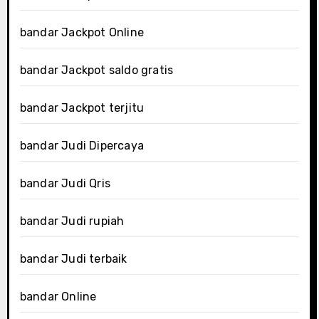
bandar Jackpot Online
bandar Jackpot saldo gratis
bandar Jackpot terjitu
bandar Judi Dipercaya
bandar Judi Qris
bandar Judi rupiah
bandar Judi terbaik
bandar Online