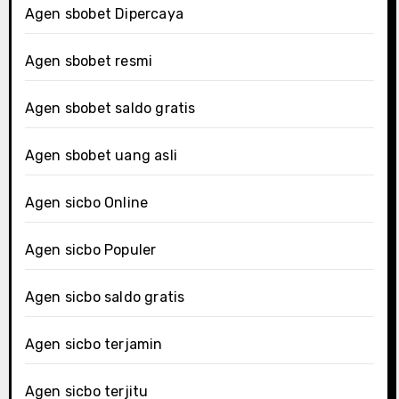
Agen sbobet Dipercaya
Agen sbobet resmi
Agen sbobet saldo gratis
Agen sbobet uang asli
Agen sicbo Online
Agen sicbo Populer
Agen sicbo saldo gratis
Agen sicbo terjamin
Agen sicbo terjitu