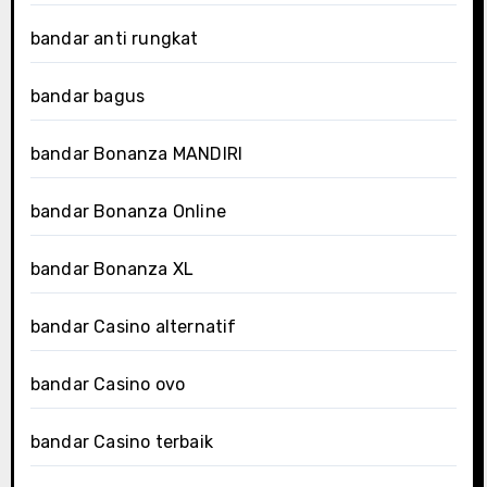
bandar anti rungkat
bandar bagus
bandar Bonanza MANDIRI
bandar Bonanza Online
bandar Bonanza XL
bandar Casino alternatif
bandar Casino ovo
bandar Casino terbaik