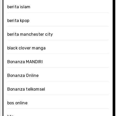
berita islam
berita kpop
berita manchester city
black clover manga
Bonanza MANDIRI
Bonanza Online
Bonanza telkomsel
bos online