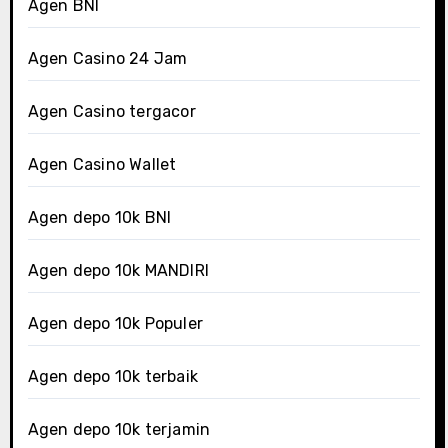
Agen BNI
Agen Casino 24 Jam
Agen Casino tergacor
Agen Casino Wallet
Agen depo 10k BNI
Agen depo 10k MANDIRI
Agen depo 10k Populer
Agen depo 10k terbaik
Agen depo 10k terjamin