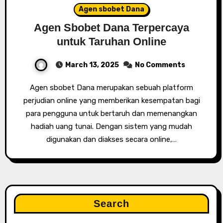
Agen sbobet Dana
Agen Sbobet Dana Terpercaya
untuk Taruhan Online
March 13, 2025
No Comments
Agen sbobet Dana merupakan sebuah platform
perjudian online yang memberikan kesempatan bagi
para pengguna untuk bertaruh dan memenangkan
hadiah uang tunai. Dengan sistem yang mudah
digunakan dan diakses secara online,…
Search