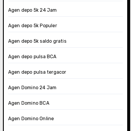
Agen depo 5k 24 Jam
Agen depo 5k Populer
Agen depo 5k saldo gratis
Agen depo pulsa BCA
Agen depo pulsa tergacor
Agen Domino 24 Jam
Agen Domino BCA
Agen Domino Online