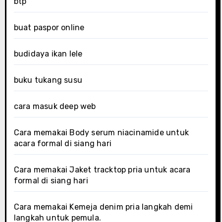
btp
buat paspor online
budidaya ikan lele
buku tukang susu
cara masuk deep web
Cara memakai Body serum niacinamide untuk
acara formal di siang hari
Cara memakai Jaket tracktop pria untuk acara
formal di siang hari
Cara memakai Kemeja denim pria langkah demi
langkah untuk pemula.