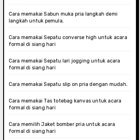
Cara memakai Sabun muka pria langkah demi
langkah untuk pemula.
Cara memakai Sepatu converse high untuk acara
formal di siang hari
Cara memakai Sepatu lari jogging untuk acara
formal di siang hari
Cara memakai Sepatu slip on pria dengan mudah.
Cara memakai Tas totebag kanvas untuk acara
formal di siang hari
Cara memilih Jaket bomber pria untuk acara
formal di siang hari