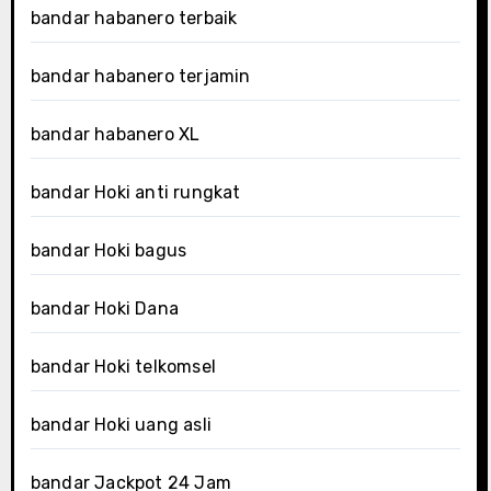
bandar habanero terbaik
bandar habanero terjamin
bandar habanero XL
bandar Hoki anti rungkat
bandar Hoki bagus
bandar Hoki Dana
bandar Hoki telkomsel
bandar Hoki uang asli
bandar Jackpot 24 Jam