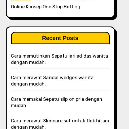
Online Konsep One Stop Betting.
Recent Posts
Cara memutihkan Sepatu lari adidas wanita
dengan mudah.
Cara merawat Sandal wedges wanita
dengan mudah.
Cara memakai Sepatu slip on pria dengan
mudah.
Cara merawat Skincare set untuk flek hitam
dengan mudah.