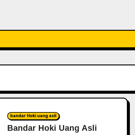
bandar Hoki uang asli
Bandar Hoki Uang Asli