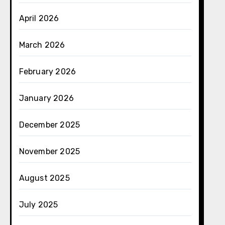
April 2026
March 2026
February 2026
January 2026
December 2025
November 2025
August 2025
July 2025