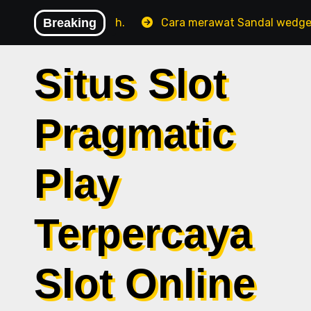
Skip
a dengan mudah.
Breaking
Cara merawat Sandal wedges wanit
to
content
Situs Slot
Pragmatic
Play
Terpercaya
Slot Online