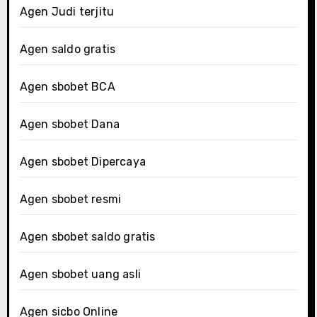
Agen Judi terjitu
Agen saldo gratis
Agen sbobet BCA
Agen sbobet Dana
Agen sbobet Dipercaya
Agen sbobet resmi
Agen sbobet saldo gratis
Agen sbobet uang asli
Agen sicbo Online