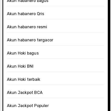
Akun habanero bagus
Akun habanero Qris
Akun habanero resmi
Akun habanero tergacor
Akun Hoki bagus
Akun Hoki BNI
Akun Hoki terbaik
Akun Jackpot BCA
Akun Jackpot Populer