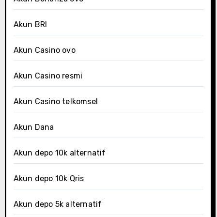
Akun BRI
Akun Casino ovo
Akun Casino resmi
Akun Casino telkomsel
Akun Dana
Akun depo 10k alternatif
Akun depo 10k Qris
Akun depo 5k alternatif