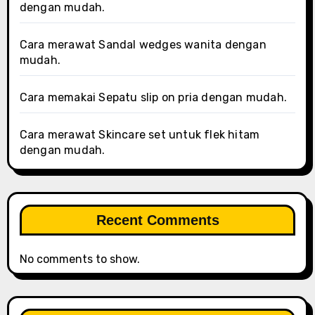
dengan mudah.
Cara merawat Sandal wedges wanita dengan
mudah.
Cara memakai Sepatu slip on pria dengan mudah.
Cara merawat Skincare set untuk flek hitam
dengan mudah.
Recent Comments
No comments to show.