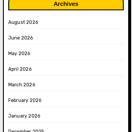
Archives
August 2026
June 2026
May 2026
April 2026
March 2026
February 2026
January 2026
December 2025