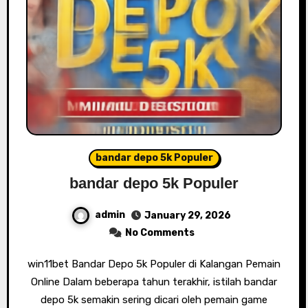
bandar depo 5k Populer
bandar depo 5k Populer
admin
January 29, 2026
No Comments
win11bet Bandar Depo 5k Populer di Kalangan Pemain
Online Dalam beberapa tahun terakhir, istilah bandar
depo 5k semakin sering dicari oleh pemain game