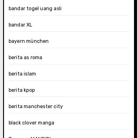
bandar togel uang asli
bandar XL
bayern münchen
berita as roma
berita islam
berita kpop
berita manchester city
black clover manga