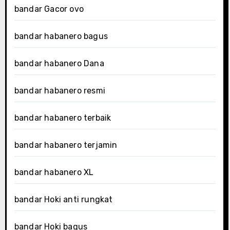
bandar Gacor ovo
bandar habanero bagus
bandar habanero Dana
bandar habanero resmi
bandar habanero terbaik
bandar habanero terjamin
bandar habanero XL
bandar Hoki anti rungkat
bandar Hoki bagus