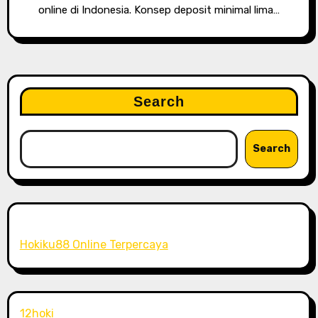
online di Indonesia. Konsep deposit minimal lima…
Search
Search
Hokiku88 Online Terpercaya
12hoki