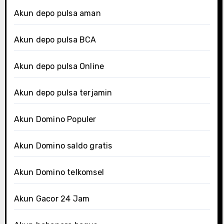
Akun depo pulsa aman
Akun depo pulsa BCA
Akun depo pulsa Online
Akun depo pulsa terjamin
Akun Domino Populer
Akun Domino saldo gratis
Akun Domino telkomsel
Akun Gacor 24 Jam