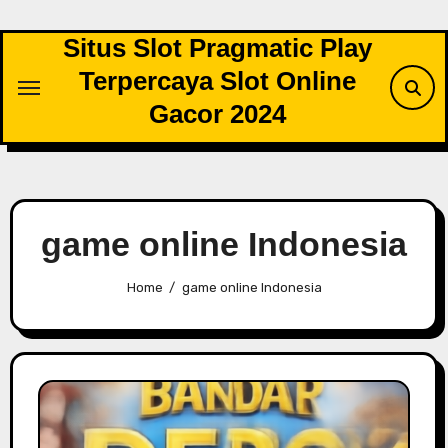
Skip
to
Situs Slot Pragmatic Play
content
Terpercaya Slot Online
Gacor 2024
game online Indonesia
Home
game online Indonesia