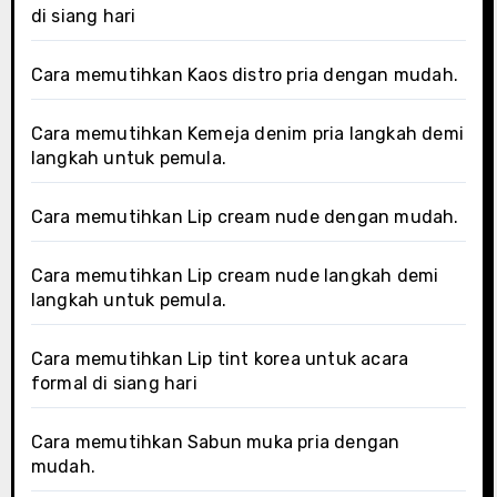
di siang hari
Cara memutihkan Kaos distro pria dengan mudah.
Cara memutihkan Kemeja denim pria langkah demi
langkah untuk pemula.
Cara memutihkan Lip cream nude dengan mudah.
Cara memutihkan Lip cream nude langkah demi
langkah untuk pemula.
Cara memutihkan Lip tint korea untuk acara
formal di siang hari
Cara memutihkan Sabun muka pria dengan
mudah.