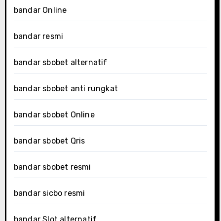
bandar Online
bandar resmi
bandar sbobet alternatif
bandar sbobet anti rungkat
bandar sbobet Online
bandar sbobet Qris
bandar sbobet resmi
bandar sicbo resmi
bandar Slot alternatif