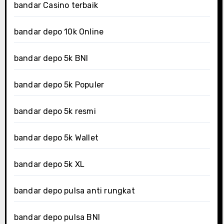
bandar Casino terbaik
bandar depo 10k Online
bandar depo 5k BNI
bandar depo 5k Populer
bandar depo 5k resmi
bandar depo 5k Wallet
bandar depo 5k XL
bandar depo pulsa anti rungkat
bandar depo pulsa BNI