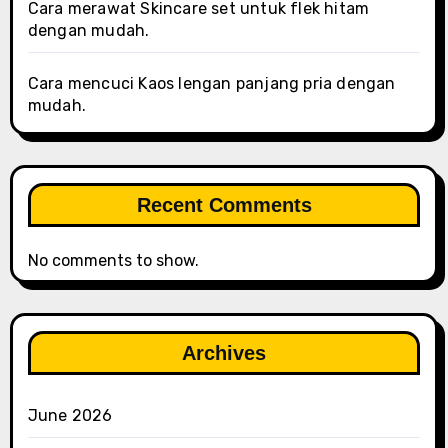
Cara merawat Skincare set untuk flek hitam
dengan mudah.
Cara mencuci Kaos lengan panjang pria dengan
mudah.
Recent Comments
No comments to show.
Archives
June 2026