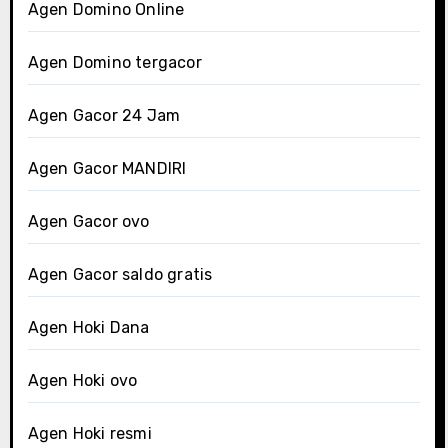
Agen Domino Online
Agen Domino tergacor
Agen Gacor 24 Jam
Agen Gacor MANDIRI
Agen Gacor ovo
Agen Gacor saldo gratis
Agen Hoki Dana
Agen Hoki ovo
Agen Hoki resmi