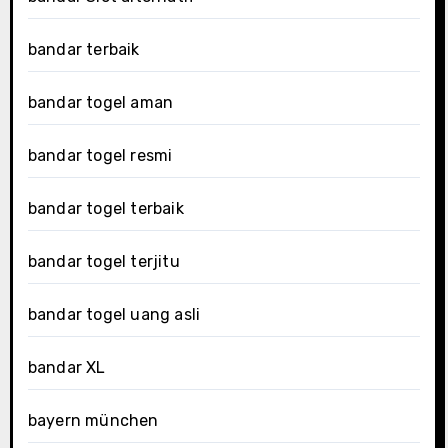
bandar terbaik
bandar togel aman
bandar togel resmi
bandar togel terbaik
bandar togel terjitu
bandar togel uang asli
bandar XL
bayern münchen