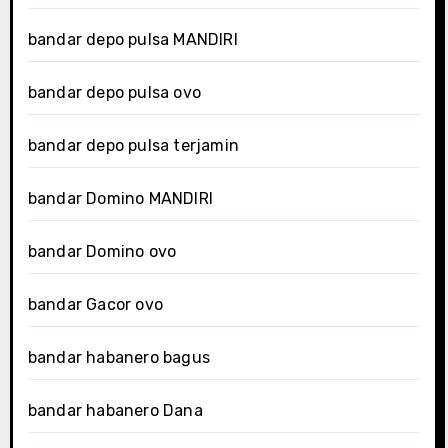
bandar depo pulsa MANDIRI
bandar depo pulsa ovo
bandar depo pulsa terjamin
bandar Domino MANDIRI
bandar Domino ovo
bandar Gacor ovo
bandar habanero bagus
bandar habanero Dana