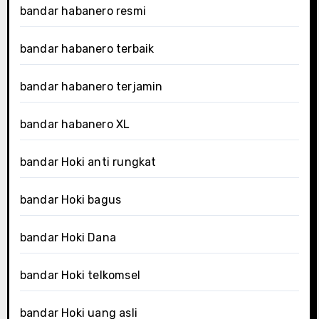
bandar habanero resmi
bandar habanero terbaik
bandar habanero terjamin
bandar habanero XL
bandar Hoki anti rungkat
bandar Hoki bagus
bandar Hoki Dana
bandar Hoki telkomsel
bandar Hoki uang asli