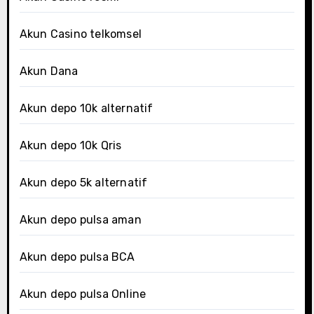
Akun Casino telkomsel
Akun Dana
Akun depo 10k alternatif
Akun depo 10k Qris
Akun depo 5k alternatif
Akun depo pulsa aman
Akun depo pulsa BCA
Akun depo pulsa Online