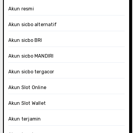
Akun resmi
Akun sicbo alternatif
Akun sicbo BRI
Akun sicbo MANDIRI
Akun sicbo tergacor
Akun Slot Online
Akun Slot Wallet
Akun terjamin