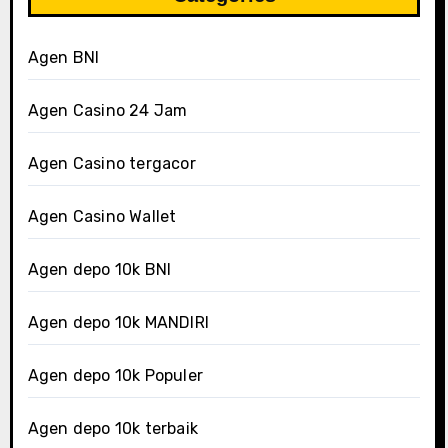
Agen BNI
Agen Casino 24 Jam
Agen Casino tergacor
Agen Casino Wallet
Agen depo 10k BNI
Agen depo 10k MANDIRI
Agen depo 10k Populer
Agen depo 10k terbaik