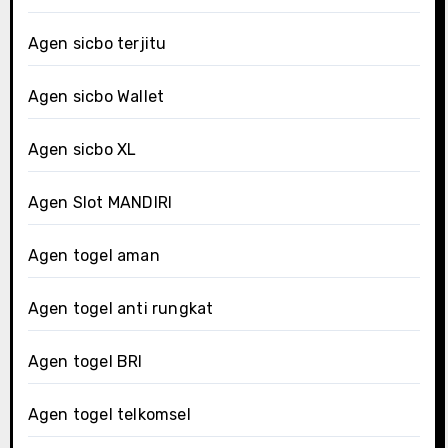
Agen sicbo terjitu
Agen sicbo Wallet
Agen sicbo XL
Agen Slot MANDIRI
Agen togel aman
Agen togel anti rungkat
Agen togel BRI
Agen togel telkomsel