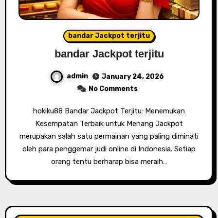
bandar Jackpot terjitu
bandar Jackpot terjitu
admin
January 24, 2026
No Comments
hokiku88 Bandar Jackpot Terjitu: Menemukan
Kesempatan Terbaik untuk Menang Jackpot
merupakan salah satu permainan yang paling diminati
oleh para penggemar judi online di Indonesia. Setiap
orang tentu berharap bisa meraih…