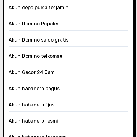
Akun depo pulsa terjamin
Akun Domino Populer
Akun Domino saldo gratis
Akun Domino telkomsel
Akun Gacor 24 Jam
Akun habanero bagus
Akun habanero Qris
Akun habanero resmi