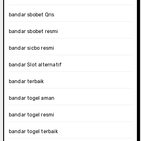
bandar sbobet Qris
bandar sbobet resmi
bandar sicbo resmi
bandar Slot alternatif
bandar terbaik
bandar togel aman
bandar togel resmi
bandar togel terbaik