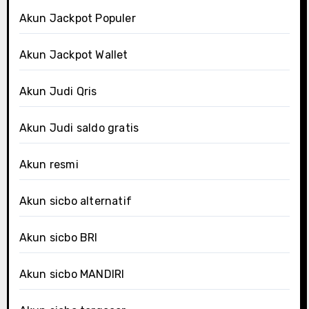
Akun Jackpot Populer
Akun Jackpot Wallet
Akun Judi Qris
Akun Judi saldo gratis
Akun resmi
Akun sicbo alternatif
Akun sicbo BRI
Akun sicbo MANDIRI