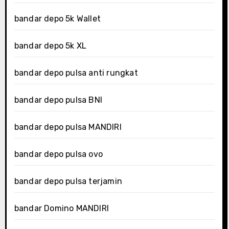
bandar depo 5k Wallet
bandar depo 5k XL
bandar depo pulsa anti rungkat
bandar depo pulsa BNI
bandar depo pulsa MANDIRI
bandar depo pulsa ovo
bandar depo pulsa terjamin
bandar Domino MANDIRI