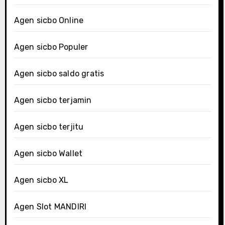
Agen sicbo Online
Agen sicbo Populer
Agen sicbo saldo gratis
Agen sicbo terjamin
Agen sicbo terjitu
Agen sicbo Wallet
Agen sicbo XL
Agen Slot MANDIRI