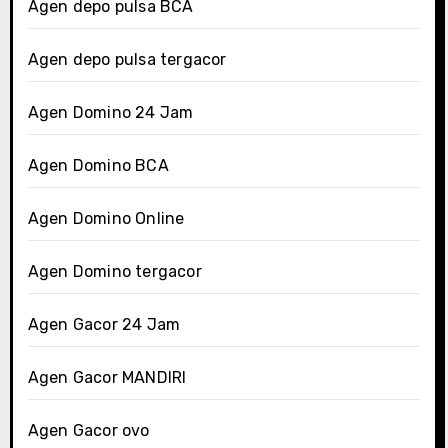
Agen depo pulsa BCA
Agen depo pulsa tergacor
Agen Domino 24 Jam
Agen Domino BCA
Agen Domino Online
Agen Domino tergacor
Agen Gacor 24 Jam
Agen Gacor MANDIRI
Agen Gacor ovo