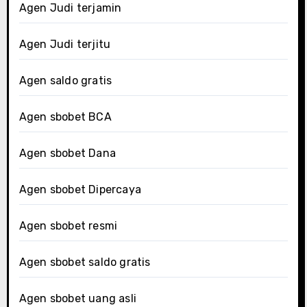
Agen Judi terjamin
Agen Judi terjitu
Agen saldo gratis
Agen sbobet BCA
Agen sbobet Dana
Agen sbobet Dipercaya
Agen sbobet resmi
Agen sbobet saldo gratis
Agen sbobet uang asli