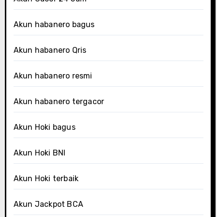
Akun habanero bagus
Akun habanero Qris
Akun habanero resmi
Akun habanero tergacor
Akun Hoki bagus
Akun Hoki BNI
Akun Hoki terbaik
Akun Jackpot BCA