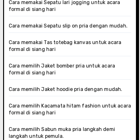
Cara memakai Sepatu lari jogging untuk acara
formal di siang hari
Cara memakai Sepatu slip on pria dengan mudah.
Cara memakai Tas totebag kanvas untuk acara
formal di siang hari
Cara memilih Jaket bomber pria untuk acara
formal di siang hari
Cara memilih Jaket hoodie pria dengan mudah.
Cara memilih Kacamata hitam fashion untuk acara
formal di siang hari
Cara memilih Sabun muka pria langkah demi
langkah untuk pemula.