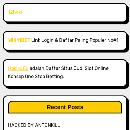
12hoki
WIN11BET
Link Login & Daftar Paling Populer No#1
Hokiku88
adalah Daftar Situs Judi Slot Online
Konsep One Stop Betting.
Recent Posts
HACKED BY ANTONKILL