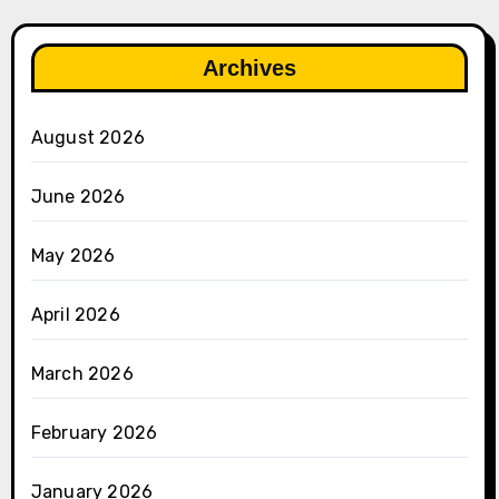
Archives
August 2026
June 2026
May 2026
April 2026
March 2026
February 2026
January 2026