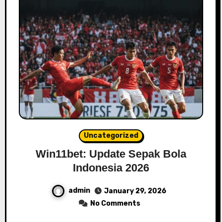
Uncategorized
Win11bet: Update Sepak Bola
Indonesia 2026
admin
January 29, 2026
No Comments