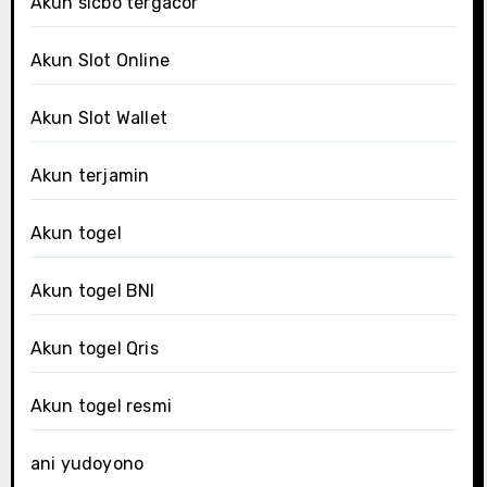
Akun sicbo tergacor
Akun Slot Online
Akun Slot Wallet
Akun terjamin
Akun togel
Akun togel BNI
Akun togel Qris
Akun togel resmi
ani yudoyono