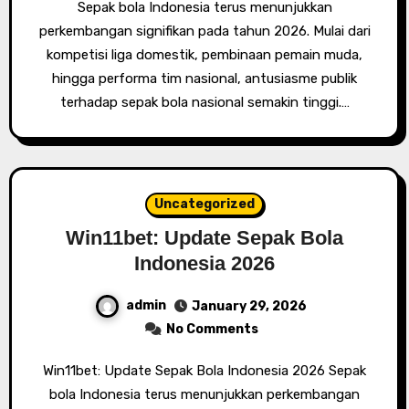
Sepak bola Indonesia terus menunjukkan
perkembangan signifikan pada tahun 2026. Mulai dari
kompetisi liga domestik, pembinaan pemain muda,
hingga performa tim nasional, antusiasme publik
terhadap sepak bola nasional semakin tinggi.…
Uncategorized
Win11bet: Update Sepak Bola
Indonesia 2026
admin
January 29, 2026
No Comments
Win11bet: Update Sepak Bola Indonesia 2026 Sepak
bola Indonesia terus menunjukkan perkembangan