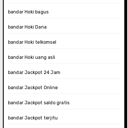
bandar Hoki bagus
bandar Hoki Dana
bandar Hoki telkomsel
bandar Hoki uang asli
bandar Jackpot 24 Jam
bandar Jackpot Online
bandar Jackpot saldo gratis
bandar Jackpot terjitu