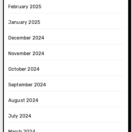
February 2025
January 2025
December 2024
November 2024
October 2024
September 2024
August 2024
July 2024
March 2024