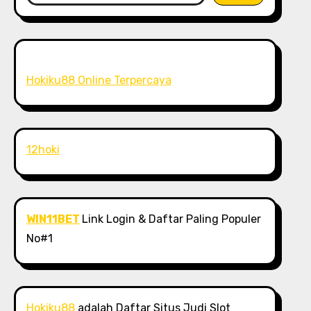
Hokiku88 Online Terpercaya
12hoki
WIN11BET
Link Login & Daftar Paling Populer
No#1
Hokiku88
adalah Daftar Situs Judi Slot