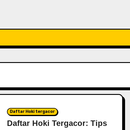
Daftar Hoki tergacor
Daftar Hoki Tergacor: Tips