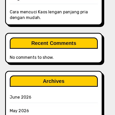
Cara mencuci Kaos lengan panjang pria
dengan mudah.
Recent Comments
No comments to show.
Archives
June 2026
May 2026