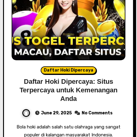
Daftar Hoki Dipercaya
Daftar Hoki Dipercaya: Situs
Terpercaya untuk Kemenangan
Anda
June 29, 2025
No Comments
Bola hoki adalah salah satu olahraga yang sangat
populer di kalangan masyarakat Indonesia.