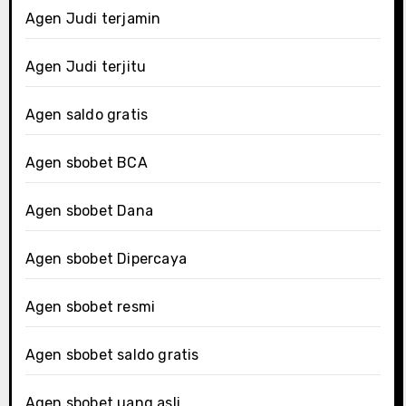
Agen Judi terjamin
Agen Judi terjitu
Agen saldo gratis
Agen sbobet BCA
Agen sbobet Dana
Agen sbobet Dipercaya
Agen sbobet resmi
Agen sbobet saldo gratis
Agen sbobet uang asli