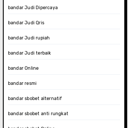
bandar Judi Dipercaya
bandar Judi Qris
bandar Judi rupiah
bandar Judi terbaik
bandar Online
bandar resmi
bandar sbobet alternatif
bandar sbobet anti rungkat