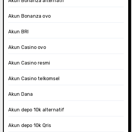
Akun Bonanza alternatif
Akun Bonanza ovo
Akun BRI
Akun Casino ovo
Akun Casino resmi
Akun Casino telkomsel
Akun Dana
Akun depo 10k alternatif
Akun depo 10k Qris