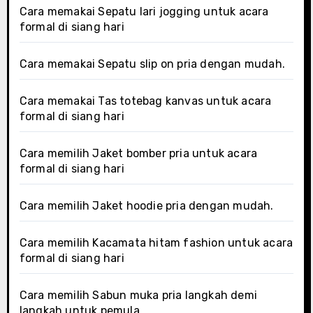
Cara memakai Sepatu lari jogging untuk acara
formal di siang hari
Cara memakai Sepatu slip on pria dengan mudah.
Cara memakai Tas totebag kanvas untuk acara
formal di siang hari
Cara memilih Jaket bomber pria untuk acara
formal di siang hari
Cara memilih Jaket hoodie pria dengan mudah.
Cara memilih Kacamata hitam fashion untuk acara
formal di siang hari
Cara memilih Sabun muka pria langkah demi
langkah untuk pemula.