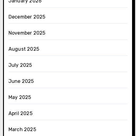
January 2026
December 2025
November 2025
August 2025
July 2025
June 2025
May 2025
April 2025
March 2025