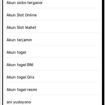
Akun sicbo tergacor
Akun Slot Online
Akun Slot Wallet
Akun terjamin
Akun togel
Akun togel BNI
Akun togel Qris
Akun togel resmi
ani yudoyono