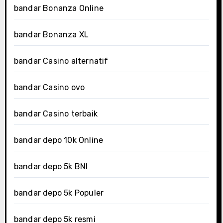
bandar Bonanza Online
bandar Bonanza XL
bandar Casino alternatif
bandar Casino ovo
bandar Casino terbaik
bandar depo 10k Online
bandar depo 5k BNI
bandar depo 5k Populer
bandar depo 5k resmi