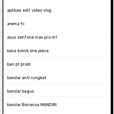
aplikasi edit video vlog
arema fc
asus zenfone max pro m1
baca komik one piece
ban pt prodi
bandar anti rungkat
bandar bagus
bandar Bonanza MANDIRI