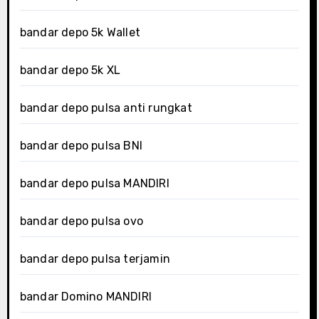
bandar depo 5k Wallet
bandar depo 5k XL
bandar depo pulsa anti rungkat
bandar depo pulsa BNI
bandar depo pulsa MANDIRI
bandar depo pulsa ovo
bandar depo pulsa terjamin
bandar Domino MANDIRI