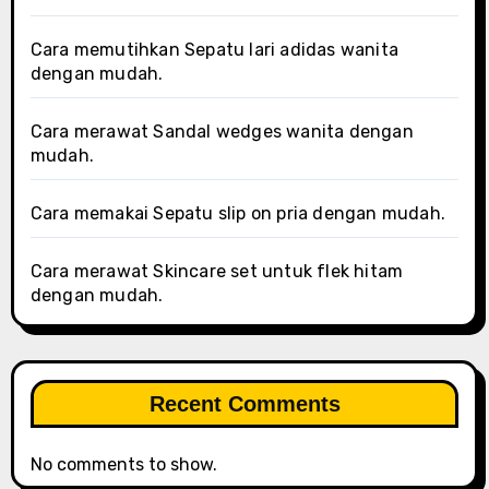
Cara memutihkan Sepatu lari adidas wanita
dengan mudah.
Cara merawat Sandal wedges wanita dengan
mudah.
Cara memakai Sepatu slip on pria dengan mudah.
Cara merawat Skincare set untuk flek hitam
dengan mudah.
Recent Comments
No comments to show.