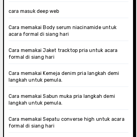
cara masuk deep web
Cara memakai Body serum niacinamide untuk
acara formal di siang hari
Cara memakai Jaket tracktop pria untuk acara
formal di siang hari
Cara memakai Kemeja denim pria langkah demi
langkah untuk pemula.
Cara memakai Sabun muka pria langkah demi
langkah untuk pemula.
Cara memakai Sepatu converse high untuk acara
formal di siang hari