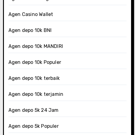
Agen Casino Wallet
Agen depo 10k BNI
Agen depo 10k MANDIRI
Agen depo 10k Populer
Agen depo 10k terbaik
Agen depo 10k terjamin
Agen depo 5k 24 Jam
Agen depo 5k Populer