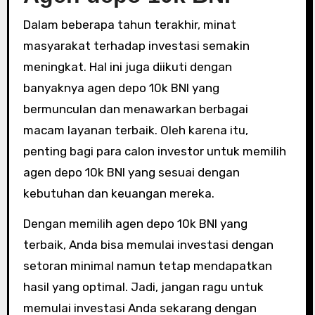
Dalam beberapa tahun terakhir, minat
masyarakat terhadap investasi semakin
meningkat. Hal ini juga diikuti dengan
banyaknya agen depo 10k BNI yang
bermunculan dan menawarkan berbagai
macam layanan terbaik. Oleh karena itu,
penting bagi para calon investor untuk memilih
agen depo 10k BNI yang sesuai dengan
kebutuhan dan keuangan mereka.
Dengan memilih agen depo 10k BNI yang
terbaik, Anda bisa memulai investasi dengan
setoran minimal namun tetap mendapatkan
hasil yang optimal. Jadi, jangan ragu untuk
memulai investasi Anda sekarang dengan