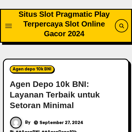
Skip
to
Situs Slot Pragmatic Play
content
Terpercaya Slot Online
Gacor 2024
Agen depo 10k BNI
Agen Depo 10k BNI:
Layanan Terbaik untuk
Setoran Minimal
By
September 27, 2024