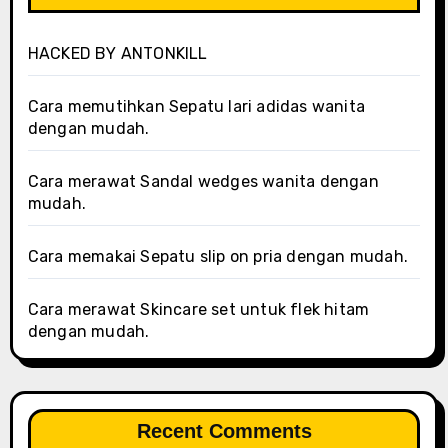
HACKED BY ANTONKILL
Cara memutihkan Sepatu lari adidas wanita
dengan mudah.
Cara merawat Sandal wedges wanita dengan
mudah.
Cara memakai Sepatu slip on pria dengan mudah.
Cara merawat Skincare set untuk flek hitam
dengan mudah.
Recent Comments