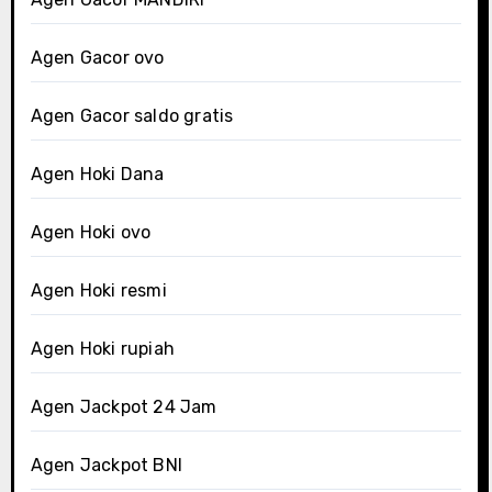
Agen Gacor ovo
Agen Gacor saldo gratis
Agen Hoki Dana
Agen Hoki ovo
Agen Hoki resmi
Agen Hoki rupiah
Agen Jackpot 24 Jam
Agen Jackpot BNI