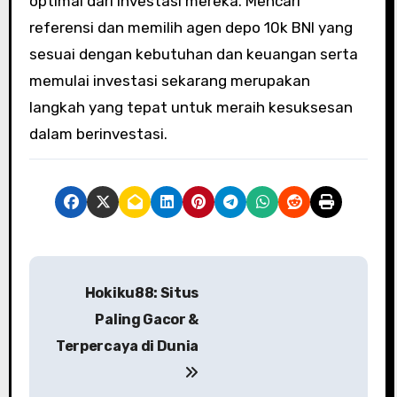
optimal dari investasi mereka. Mencari
referensi dan memilih agen depo 10k BNI yang
sesuai dengan kebutuhan dan keuangan serta
memulai investasi sekarang merupakan
langkah yang tepat untuk meraih kesuksesan
dalam berinvestasi.
P
Hokiku88: Situs
o
Paling Gacor &
s
Terpercaya di Dunia
t