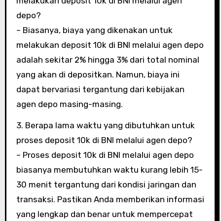
melakukan deposit 10k di BNI melalui agen
depo?
– Biasanya, biaya yang dikenakan untuk
melakukan deposit 10k di BNI melalui agen depo
adalah sekitar 2% hingga 3% dari total nominal
yang akan di depositkan. Namun, biaya ini
dapat bervariasi tergantung dari kebijakan
agen depo masing-masing.
3. Berapa lama waktu yang dibutuhkan untuk
proses deposit 10k di BNI melalui agen depo?
– Proses deposit 10k di BNI melalui agen depo
biasanya membutuhkan waktu kurang lebih 15-
30 menit tergantung dari kondisi jaringan dan
transaksi. Pastikan Anda memberikan informasi
yang lengkap dan benar untuk mempercepat