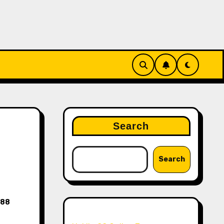
Search
Search
u88