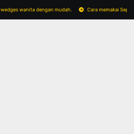
an mudah.
Cara memakai Sepatu slip on pria dengan