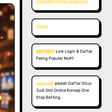
Hokiku88 Online Terpercaya
12hoki
WIN11BET
Link Login & Daftar
Paling Populer No#1
Hokiku88
adalah Daftar Situs
Judi Slot Online Konsep One
Stop Betting.