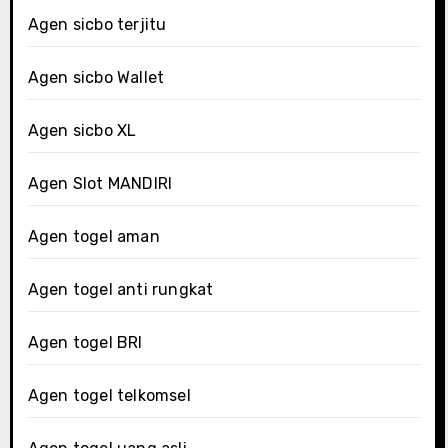
Agen sicbo terjitu
Agen sicbo Wallet
Agen sicbo XL
Agen Slot MANDIRI
Agen togel aman
Agen togel anti rungkat
Agen togel BRI
Agen togel telkomsel