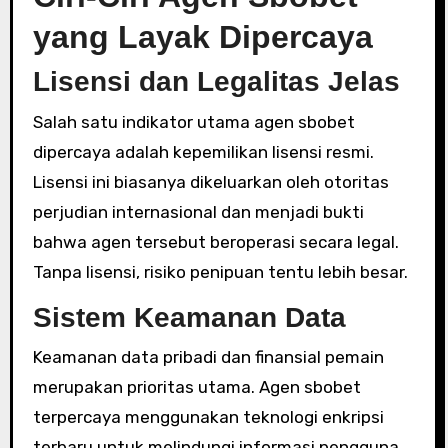
yang Layak Dipercaya
Lisensi dan Legalitas Jelas
Salah satu indikator utama agen sbobet
dipercaya adalah kepemilikan lisensi resmi.
Lisensi ini biasanya dikeluarkan oleh otoritas
perjudian internasional dan menjadi bukti
bahwa agen tersebut beroperasi secara legal.
Tanpa lisensi, risiko penipuan tentu lebih besar.
Sistem Keamanan Data
Keamanan data pribadi dan finansial pemain
merupakan prioritas utama. Agen sbobet
terpercaya menggunakan teknologi enkripsi
terbaru untuk melindungi informasi pengguna.