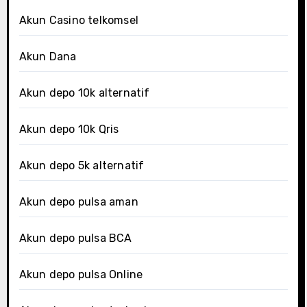
Akun Casino telkomsel
Akun Dana
Akun depo 10k alternatif
Akun depo 10k Qris
Akun depo 5k alternatif
Akun depo pulsa aman
Akun depo pulsa BCA
Akun depo pulsa Online