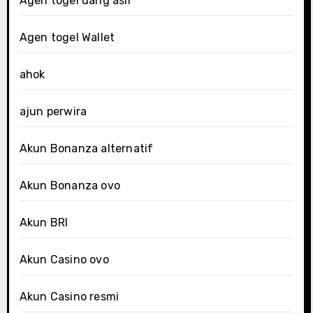
Agen togel uang asli
Agen togel Wallet
ahok
ajun perwira
Akun Bonanza alternatif
Akun Bonanza ovo
Akun BRI
Akun Casino ovo
Akun Casino resmi