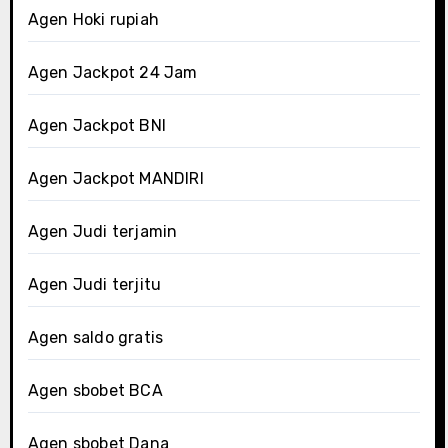
Agen Hoki rupiah
Agen Jackpot 24 Jam
Agen Jackpot BNI
Agen Jackpot MANDIRI
Agen Judi terjamin
Agen Judi terjitu
Agen saldo gratis
Agen sbobet BCA
Agen sbobet Dana