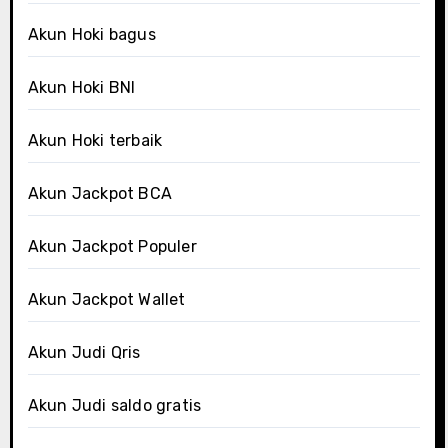
Akun Hoki bagus
Akun Hoki BNI
Akun Hoki terbaik
Akun Jackpot BCA
Akun Jackpot Populer
Akun Jackpot Wallet
Akun Judi Qris
Akun Judi saldo gratis