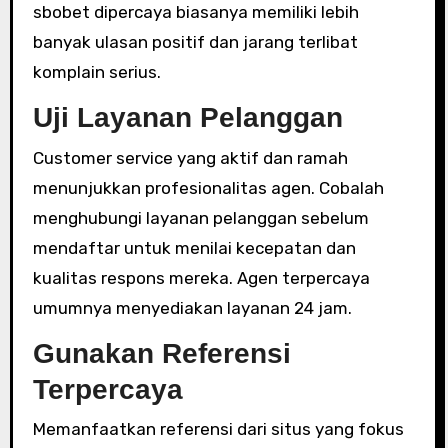
sbobet dipercaya biasanya memiliki lebih
banyak ulasan positif dan jarang terlibat
komplain serius.
Uji Layanan Pelanggan
Customer service yang aktif dan ramah
menunjukkan profesionalitas agen. Cobalah
menghubungi layanan pelanggan sebelum
mendaftar untuk menilai kecepatan dan
kualitas respons mereka. Agen terpercaya
umumnya menyediakan layanan 24 jam.
Gunakan Referensi
Terpercaya
Memanfaatkan referensi dari situs yang fokus