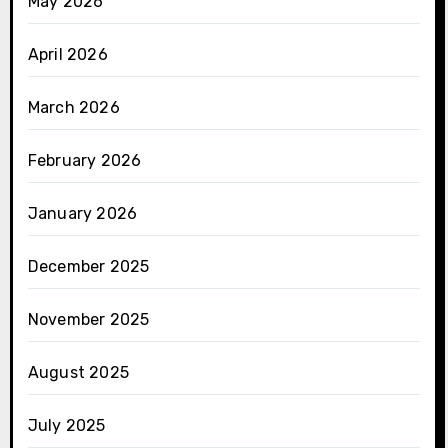
May 2026
April 2026
March 2026
February 2026
January 2026
December 2025
November 2025
August 2025
July 2025