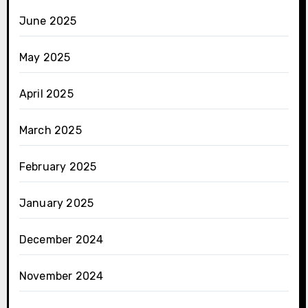
June 2025
May 2025
April 2025
March 2025
February 2025
January 2025
December 2024
November 2024