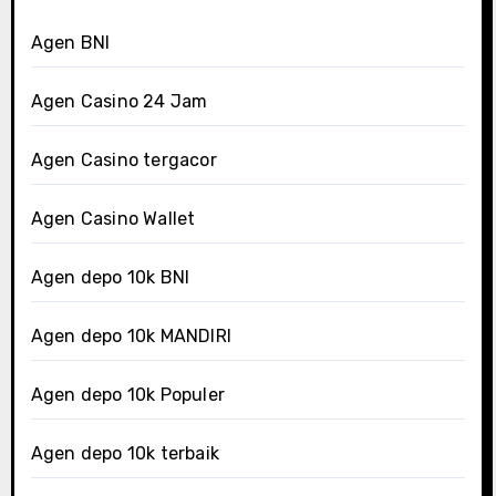
Agen BNI
Agen Casino 24 Jam
Agen Casino tergacor
Agen Casino Wallet
Agen depo 10k BNI
Agen depo 10k MANDIRI
Agen depo 10k Populer
Agen depo 10k terbaik