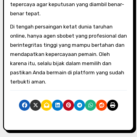
tepercaya agar keputusan yang diambil benar-
benar tepat.
Di tengah persaingan ketat dunia taruhan
online, hanya agen sbobet yang profesional dan
berintegritas tinggi yang mampu bertahan dan
mendapatkan kepercayaan pemain. Oleh
karena itu, selalu bijak dalam memilih dan
pastikan Anda bermain di platform yang sudah
terbukti aman.