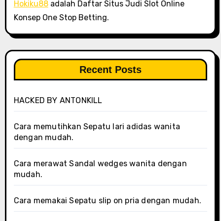
Hokiku88
adalah Daftar Situs Judi Slot Online
Konsep One Stop Betting.
Recent Posts
HACKED BY ANTONKILL
Cara memutihkan Sepatu lari adidas wanita
dengan mudah.
Cara merawat Sandal wedges wanita dengan
mudah.
Cara memakai Sepatu slip on pria dengan mudah.