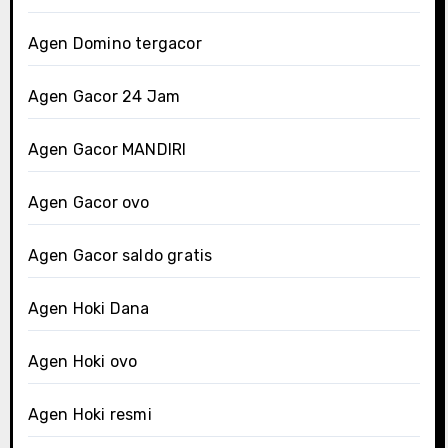
Agen Domino tergacor
Agen Gacor 24 Jam
Agen Gacor MANDIRI
Agen Gacor ovo
Agen Gacor saldo gratis
Agen Hoki Dana
Agen Hoki ovo
Agen Hoki resmi