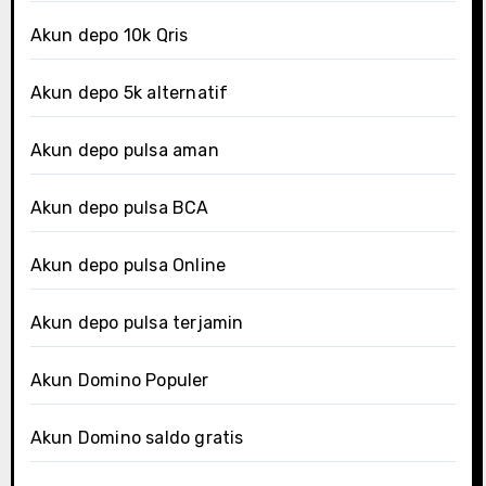
Akun depo 10k Qris
Akun depo 5k alternatif
Akun depo pulsa aman
Akun depo pulsa BCA
Akun depo pulsa Online
Akun depo pulsa terjamin
Akun Domino Populer
Akun Domino saldo gratis