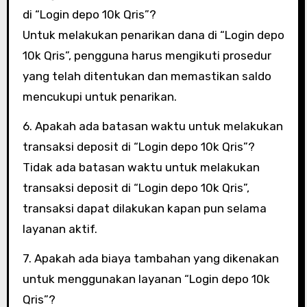
di “Login depo 10k Qris”?
Untuk melakukan penarikan dana di “Login depo
10k Qris”, pengguna harus mengikuti prosedur
yang telah ditentukan dan memastikan saldo
mencukupi untuk penarikan.
6. Apakah ada batasan waktu untuk melakukan
transaksi deposit di “Login depo 10k Qris”?
Tidak ada batasan waktu untuk melakukan
transaksi deposit di “Login depo 10k Qris”,
transaksi dapat dilakukan kapan pun selama
layanan aktif.
7. Apakah ada biaya tambahan yang dikenakan
untuk menggunakan layanan “Login depo 10k
Qris”?