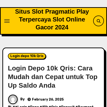
Skip
to
Situs Slot Pragmatic Play
content
Terpercaya Slot Online
Gacor 2024
Login depo 10k Qris
Login Depo 10k Qris: Cara
Mudah dan Cepat untuk Top
Up Saldo Anda
By
February 26, 2025