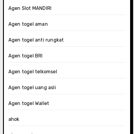
Agen Slot MANDIRI
Agen togel aman
Agen togel anti rungkat
Agen togel BRI
Agen togel telkomsel
Agen togel uang asli
Agen togel Wallet
ahok