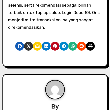
sejenis, serta rekomendasi sebagai pilihan
terbaik untuk top up saldo, Login Depo 10k Qris
menjadi mitra transaksi online yang sangat
direkomendasikan.
By