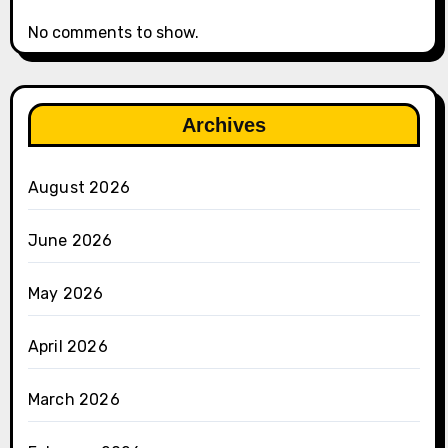
No comments to show.
Archives
August 2026
June 2026
May 2026
April 2026
March 2026