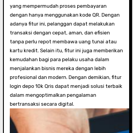
yang mempermudah proses pembayaran
dengan hanya menggunakan kode QR. Dengan
adanya fitur ini, pelanggan dapat melakukan
transaksi dengan cepat, aman, dan efisien
tanpa perlu repot membawa uang tunai atau
kartu kredit. Selain itu, fitur ini juga memberikan
kemudahan bagi para pelaku usaha dalam
menjalankan bisnis mereka dengan lebih
profesional dan modern. Dengan demikian, fitur
login depo 10k Qris dapat menjadi solusi terbaik
dalam mengoptimalkan pengalaman
bertransaksi secara digital.