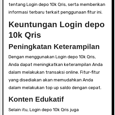
tentang Login depo 10k Qris, serta memberikan
informasi terbaru terkait penggunaan fitur ini.
Keuntungan Login depo
10k Qris
Peningkatan Keterampilan
Dengan menggunakan Login depo 10k Qris,
Anda dapat meningkatkan keterampilan Anda
dalam melakukan transaksi online. Fitur-fitur
yang disediakan akan memudahkan Anda
dalam melakukan top up saldo dengan cepat.
Konten Edukatif
Selain itu, Login depo 10k Qris juga