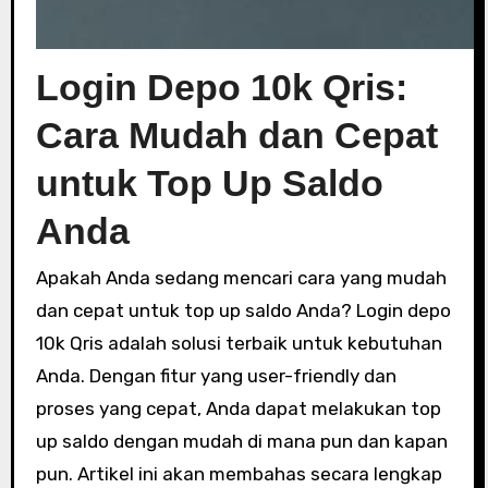
Login Depo 10k Qris:
Cara Mudah dan Cepat
untuk Top Up Saldo
Anda
Apakah Anda sedang mencari cara yang mudah
dan cepat untuk top up saldo Anda? Login depo
10k Qris adalah solusi terbaik untuk kebutuhan
Anda. Dengan fitur yang user-friendly dan
proses yang cepat, Anda dapat melakukan top
up saldo dengan mudah di mana pun dan kapan
pun. Artikel ini akan membahas secara lengkap