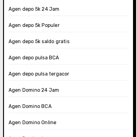
Agen depo 5k 24 Jam
Agen depo 5k Populer
Agen depo 5k saldo gratis
Agen depo pulsa BCA
Agen depo pulsa tergacor
Agen Domino 24 Jam
Agen Domino BCA
Agen Domino Online