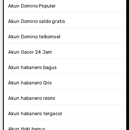
Akun Domino Populer
Akun Domino saldo gratis
Akun Domino telkomsel
Akun Gacor 24 Jam
Akun habanero bagus
Akun habanero Qris
Akun habanero resmi
Akun habanero tergacor
Akun Hoki bagus