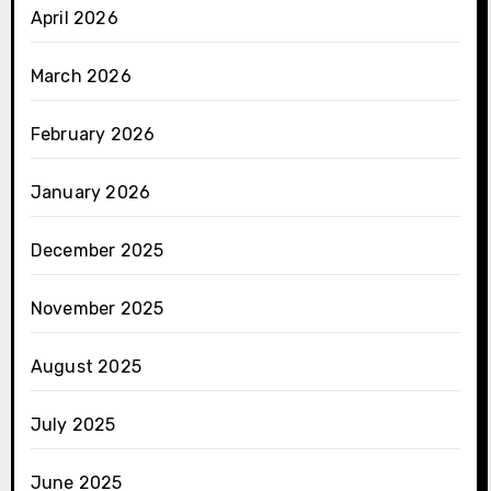
April 2026
March 2026
February 2026
January 2026
December 2025
November 2025
August 2025
July 2025
June 2025