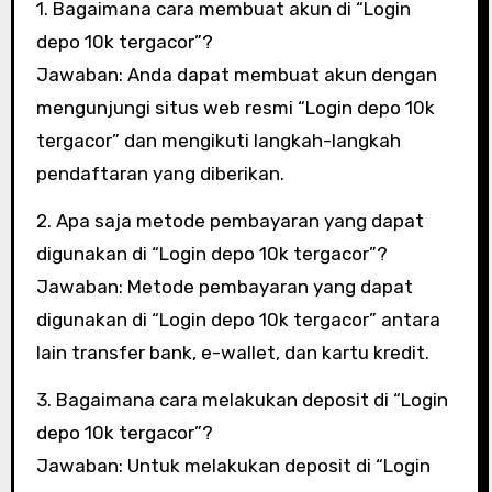
1. Bagaimana cara membuat akun di “Login
depo 10k tergacor”?
Jawaban: Anda dapat membuat akun dengan
mengunjungi situs web resmi “Login depo 10k
tergacor” dan mengikuti langkah-langkah
pendaftaran yang diberikan.
2. Apa saja metode pembayaran yang dapat
digunakan di “Login depo 10k tergacor”?
Jawaban: Metode pembayaran yang dapat
digunakan di “Login depo 10k tergacor” antara
lain transfer bank, e-wallet, dan kartu kredit.
3. Bagaimana cara melakukan deposit di “Login
depo 10k tergacor”?
Jawaban: Untuk melakukan deposit di “Login