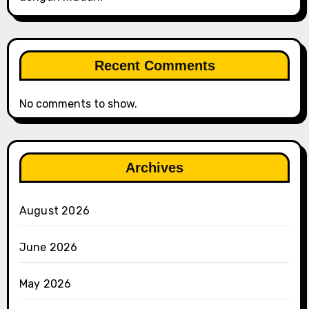
Recent Comments
No comments to show.
Archives
August 2026
June 2026
May 2026