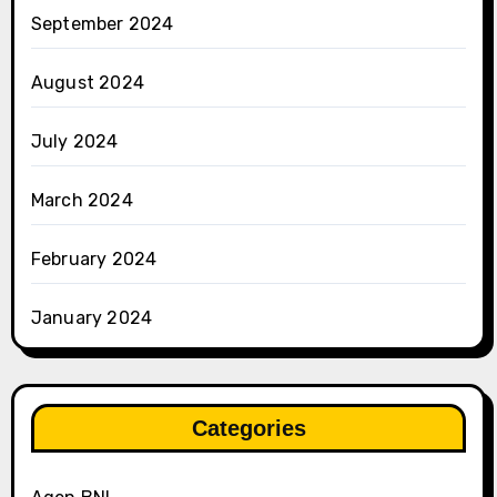
September 2024
August 2024
July 2024
March 2024
February 2024
January 2024
Categories