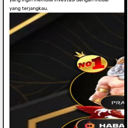
yang terjangkau.