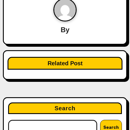
By
Related Post
Search
Search