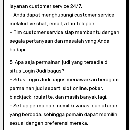
layanan customer service 24/7.
– Anda dapat menghubungi customer service
melalui live chat, email, atau telepon.
– Tim customer service siap membantu dengan
segala pertanyaan dan masalah yang Anda
hadapi.
5. Apa saja permainan judi yang tersedia di
situs Login Judi bagus?
– Situs Login Judi bagus menawarkan beragam
permainan judi seperti slot online, poker,
blackjack, roulette, dan masih banyak lagi.
– Setiap permainan memiliki variasi dan aturan
yang berbeda, sehingga pemain dapat memilih
sesuai dengan preferensi mereka.