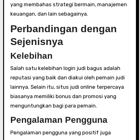
yang membahas strategi bermain, manajemen
keuangan, dan lain sebagainya.
Perbandingan dengan
Sejenisnya
Kelebihan
Salah satu kelebihan login judi bagus adalah
reputasi yang baik dan diakui oleh pemain judi
lainnya. Selain itu, situs judi online terpercaya
biasanya memiliki bonus dan promosi yang
menguntungkan bagi para pemain.
Pengalaman Pengguna
Pengalaman pengguna yang positif juga