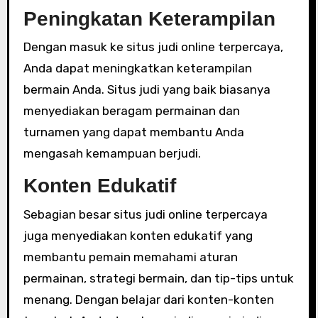
Peningkatan Keterampilan
Dengan masuk ke situs judi online terpercaya,
Anda dapat meningkatkan keterampilan
bermain Anda. Situs judi yang baik biasanya
menyediakan beragam permainan dan
turnamen yang dapat membantu Anda
mengasah kemampuan berjudi.
Konten Edukatif
Sebagian besar situs judi online terpercaya
juga menyediakan konten edukatif yang
membantu pemain memahami aturan
permainan, strategi bermain, dan tip-tips untuk
menang. Dengan belajar dari konten-konten