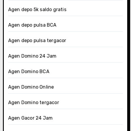
Agen depo 5k saldo gratis
Agen depo pulsa BCA
Agen depo pulsa tergacor
Agen Domino 24 Jam
Agen Domino BCA
Agen Domino Online
Agen Domino tergacor
Agen Gacor 24 Jam