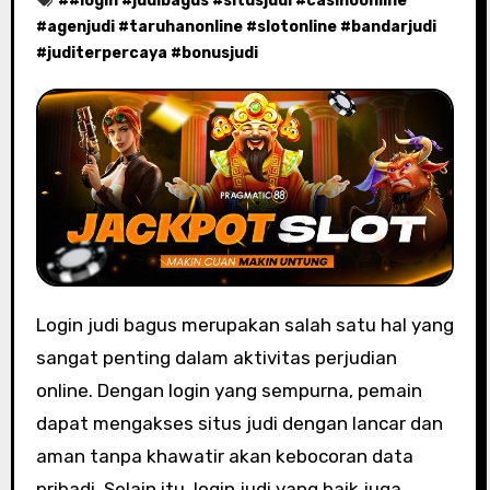
#
#login #judibagus #situsjudi #casinoonline
#agenjudi #taruhanonline #slotonline #bandarjudi
#juditerpercaya #bonusjudi
Login judi bagus merupakan salah satu hal yang
sangat penting dalam aktivitas perjudian
online. Dengan login yang sempurna, pemain
dapat mengakses situs judi dengan lancar dan
aman tanpa khawatir akan kebocoran data
pribadi. Selain itu, login judi yang baik juga