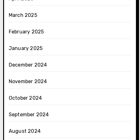
March 2025
February 2025
January 2025
December 2024
November 2024
October 2024
September 2024
August 2024