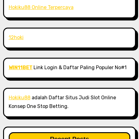
Hokiku88 Online Terpercaya
12hoki
WIN11BET
Link Login & Daftar Paling Populer No#1
Hokiku88
adalah Daftar Situs Judi Slot Online
Konsep One Stop Betting.
Recent Posts