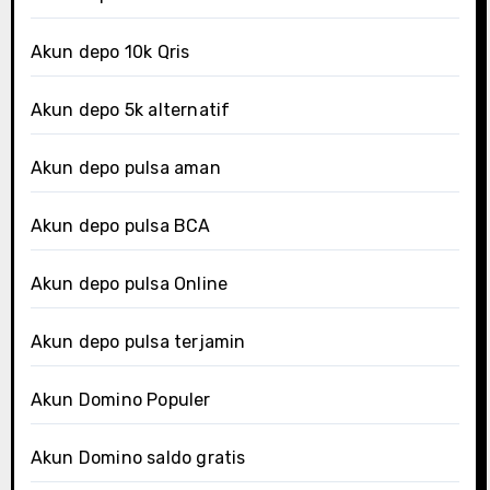
Akun depo 10k Qris
Akun depo 5k alternatif
Akun depo pulsa aman
Akun depo pulsa BCA
Akun depo pulsa Online
Akun depo pulsa terjamin
Akun Domino Populer
Akun Domino saldo gratis