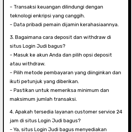
– Transaksi keuangan dilindungi dengan
teknologi enkripsi yang canggih.
– Data pribadi pemain dijamin kerahasiaannya.
3. Bagaimana cara deposit dan withdraw di
situs Login Judi bagus?
– Masuk ke akun Anda dan pilih opsi deposit
atau withdraw.
– Pilih metode pembayaran yang diinginkan dan
ikuti petunjuk yang diberikan.
– Pastikan untuk memeriksa minimum dan
maksimum jumlah transaksi.
4. Apakah tersedia layanan customer service 24
jam di situs Login Judi bagus?
– Ya, situs Login Judi bagus menyediakan