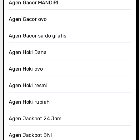
Agen Gacor MANDIRI
Agen Gacor ovo
Agen Gacor saldo gratis
Agen Hoki Dana
Agen Hoki ovo
Agen Hoki resmi
Agen Hoki rupiah
Agen Jackpot 24 Jam
Agen Jackpot BNI