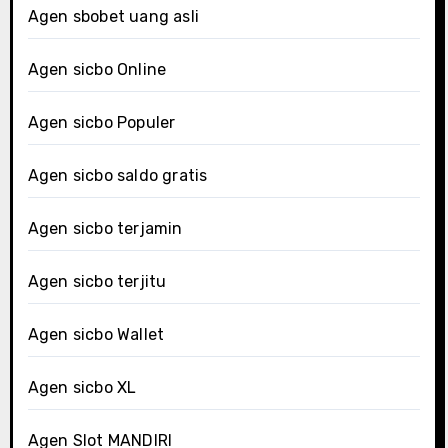
Agen sbobet uang asli
Agen sicbo Online
Agen sicbo Populer
Agen sicbo saldo gratis
Agen sicbo terjamin
Agen sicbo terjitu
Agen sicbo Wallet
Agen sicbo XL
Agen Slot MANDIRI