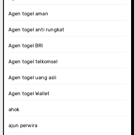
Agen togel aman
Agen togel anti rungkat
Agen togel BRI
Agen togel telkomsel
Agen togel uang asli
Agen togel Wallet
ahok
ajun perwira