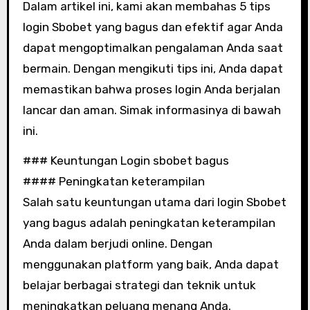
Dalam artikel ini, kami akan membahas 5 tips
login Sbobet yang bagus dan efektif agar Anda
dapat mengoptimalkan pengalaman Anda saat
bermain. Dengan mengikuti tips ini, Anda dapat
memastikan bahwa proses login Anda berjalan
lancar dan aman. Simak informasinya di bawah
ini.
### Keuntungan Login sbobet bagus
#### Peningkatan keterampilan
Salah satu keuntungan utama dari login Sbobet
yang bagus adalah peningkatan keterampilan
Anda dalam berjudi online. Dengan
menggunakan platform yang baik, Anda dapat
belajar berbagai strategi dan teknik untuk
meningkatkan peluang menang Anda.