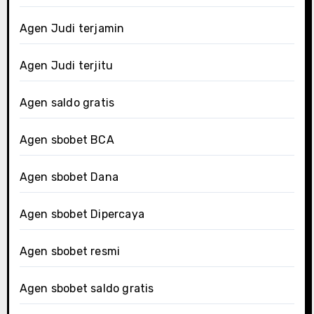
Agen Judi terjamin
Agen Judi terjitu
Agen saldo gratis
Agen sbobet BCA
Agen sbobet Dana
Agen sbobet Dipercaya
Agen sbobet resmi
Agen sbobet saldo gratis