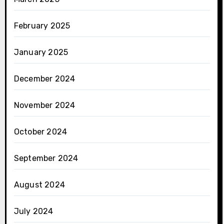
February 2025
January 2025
December 2024
November 2024
October 2024
September 2024
August 2024
July 2024