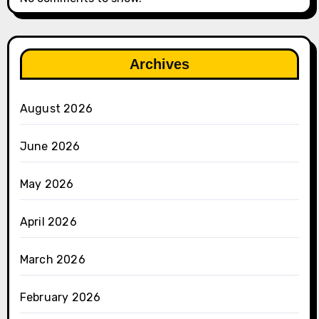
Archives
August 2026
June 2026
May 2026
April 2026
March 2026
February 2026