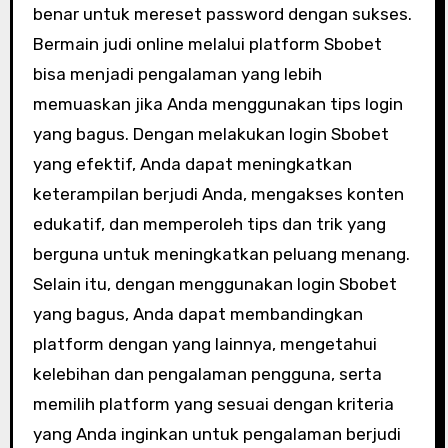
benar untuk mereset password dengan sukses.
Bermain judi online melalui platform Sbobet
bisa menjadi pengalaman yang lebih
memuaskan jika Anda menggunakan tips login
yang bagus. Dengan melakukan login Sbobet
yang efektif, Anda dapat meningkatkan
keterampilan berjudi Anda, mengakses konten
edukatif, dan memperoleh tips dan trik yang
berguna untuk meningkatkan peluang menang.
Selain itu, dengan menggunakan login Sbobet
yang bagus, Anda dapat membandingkan
platform dengan yang lainnya, mengetahui
kelebihan dan pengalaman pengguna, serta
memilih platform yang sesuai dengan kriteria
yang Anda inginkan untuk pengalaman berjudi