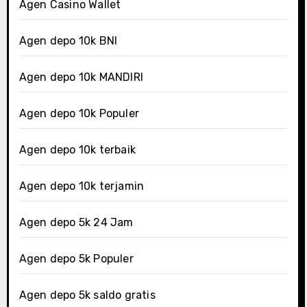
Agen Casino Wallet
Agen depo 10k BNI
Agen depo 10k MANDIRI
Agen depo 10k Populer
Agen depo 10k terbaik
Agen depo 10k terjamin
Agen depo 5k 24 Jam
Agen depo 5k Populer
Agen depo 5k saldo gratis