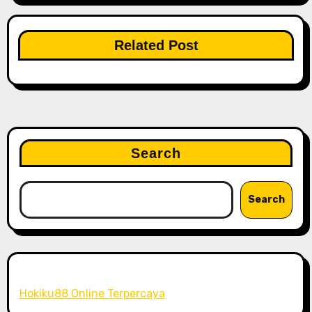
Related Post
Search
Search
Hokiku88 Online Terpercaya