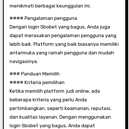
menikmati berbagai keunggulan ini.
#### Pengalaman pengguna
Dengan login Sbobet yang bagus, Anda juga
dapat merasakan pengalaman pengguna yang
lebih baik. Platform yang baik biasanya memiliki
antarmuka yang ramah pengguna dan mudah
navigasinya.
### Panduan Memilih
#### Kriteria pemilihan
Ketika memilih platform judi online, ada
beberapa kriteria yang perlu Anda
pertimbangkan, seperti keamanan, reputasi,
dan kualitas layanan. Dengan menggunakan
login Sbobet yang bagus, Anda dapat