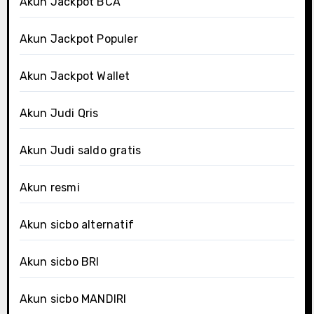
Akun Jackpot BCA
Akun Jackpot Populer
Akun Jackpot Wallet
Akun Judi Qris
Akun Judi saldo gratis
Akun resmi
Akun sicbo alternatif
Akun sicbo BRI
Akun sicbo MANDIRI