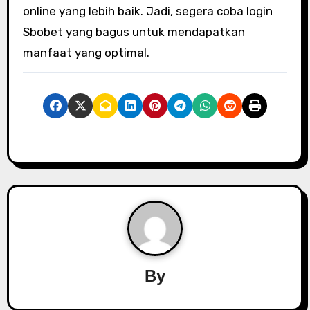
online yang lebih baik. Jadi, segera coba login
Sbobet yang bagus untuk mendapatkan
manfaat yang optimal.
By