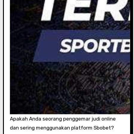
Apakah Anda seorang penggemar judi online
dan sering menggunakan platform Sbobet?