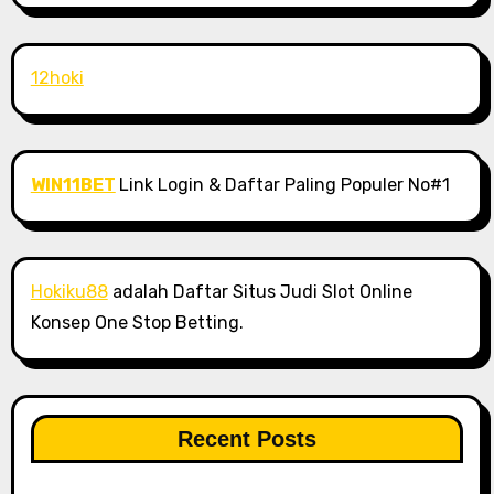
12hoki
WIN11BET
Link Login & Daftar Paling Populer No#1
Hokiku88
adalah Daftar Situs Judi Slot Online
Konsep One Stop Betting.
Recent Posts