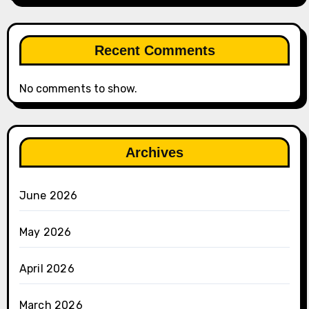
Recent Comments
No comments to show.
Archives
June 2026
May 2026
April 2026
March 2026