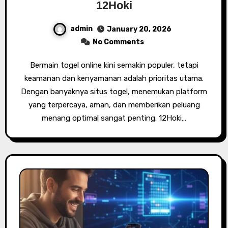
12Hoki
admin
January 20, 2026
No Comments
Bermain togel online kini semakin populer, tetapi
keamanan dan kenyamanan adalah prioritas utama.
Dengan banyaknya situs togel, menemukan platform
yang terpercaya, aman, dan memberikan peluang
menang optimal sangat penting. 12Hoki…