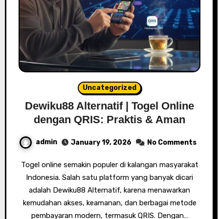
Uncategorized
Dewiku88 Alternatif | Togel Online
dengan QRIS: Praktis & Aman
admin
January 19, 2026
No Comments
Togel online semakin populer di kalangan masyarakat
Indonesia. Salah satu platform yang banyak dicari
adalah Dewiku88 Alternatif, karena menawarkan
kemudahan akses, keamanan, dan berbagai metode
pembayaran modern, termasuk QRIS. Dengan…