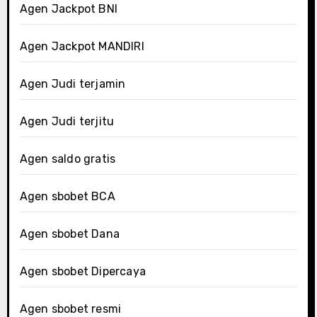
Agen Jackpot BNI
Agen Jackpot MANDIRI
Agen Judi terjamin
Agen Judi terjitu
Agen saldo gratis
Agen sbobet BCA
Agen sbobet Dana
Agen sbobet Dipercaya
Agen sbobet resmi