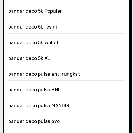
bandar depo 5k Populer
bandar depo 5k resmi
bandar depo 5k Wallet
bandar depo 5k XL
bandar depo pulsa anti rungkat
bandar depo pulsa BNI
bandar depo pulsa MANDIRI
bandar depo pulsa ovo