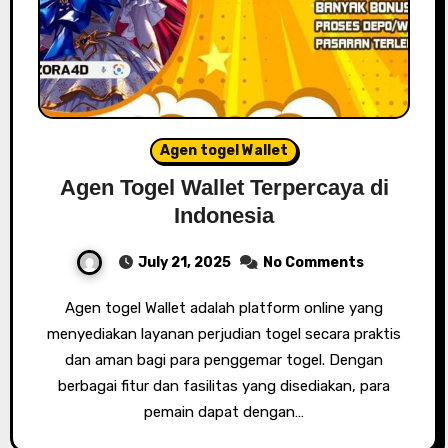
Agen togel Wallet
Agen Togel Wallet Terpercaya di
Indonesia
July 21, 2025
No Comments
Agen togel Wallet adalah platform online yang
menyediakan layanan perjudian togel secara praktis
dan aman bagi para penggemar togel. Dengan
berbagai fitur dan fasilitas yang disediakan, para
pemain dapat dengan…