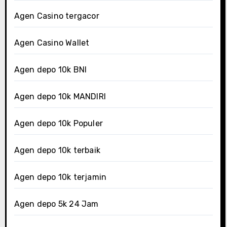
Agen Casino tergacor
Agen Casino Wallet
Agen depo 10k BNI
Agen depo 10k MANDIRI
Agen depo 10k Populer
Agen depo 10k terbaik
Agen depo 10k terjamin
Agen depo 5k 24 Jam