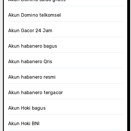
Akun Domino telkomsel
Akun Gacor 24 Jam
Akun habanero bagus
Akun habanero Qris
Akun habanero resmi
Akun habanero tergacor
Akun Hoki bagus
Akun Hoki BNI