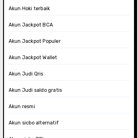
Akun Hoki terbaik
Akun Jackpot BCA
Akun Jackpot Populer
Akun Jackpot Wallet
Akun Judi Qris
Akun Judi saldo gratis
Akun resmi
Akun sicbo alternatif