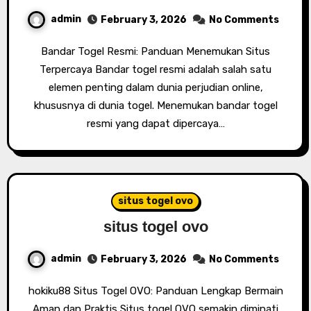
admin
February 3, 2026
No Comments
Bandar Togel Resmi: Panduan Menemukan Situs
Terpercaya Bandar togel resmi adalah salah satu
elemen penting dalam dunia perjudian online,
khususnya di dunia togel. Menemukan bandar togel
resmi yang dapat dipercaya…
situs togel ovo
situs togel ovo
admin
February 3, 2026
No Comments
hokiku88 Situs Togel OVO: Panduan Lengkap Bermain
Aman dan Praktis Situs togel OVO semakin diminati