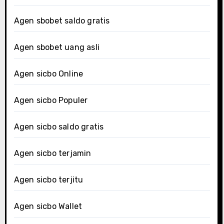
Agen sbobet saldo gratis
Agen sbobet uang asli
Agen sicbo Online
Agen sicbo Populer
Agen sicbo saldo gratis
Agen sicbo terjamin
Agen sicbo terjitu
Agen sicbo Wallet