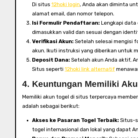
Di situs
12hoki login
, Anda akan diminta unt
alamat email, dan nomor telepon.
Isi Formulir Pendaftaran:
Lengkapi data 
dimasukkan valid dan sesuai dengan identit
Verifikasi Akun:
Setelah selesai mengisi f
akun. Ikuti instruksi yang diberikan untuk
Deposit Dana:
Setelah akun Anda aktif, 
Situs seperti
12hoki link alternatif
menawark
4. Keuntungan Memiliki Aku
Memiliki akun togel di situs terpercaya memb
adalah sebagai berikut:
Akses ke Pasaran Togel Terbaik:
Situs-s
togel internasional dan lokal yang dapat An