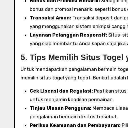
Bonus dan Promosi Menarik:
Sebagai ang
bonus dan promosi menarik, seperti bonus d
Transaksi Aman:
Transaksi deposit dan p
yang menggunakan sistem enkripsi canggi
Layanan Pelanggan Responsif:
Situs-si
yang siap membantu Anda kapan saja jika 
5. Tips Memilih Situs Togel
Untuk mendapatkan pengalaman bermain togel
memilih situs togel yang tepat. Berikut adalah 
Cek Lisensi dan Regulasi:
Pastikan situs 
untuk menjamin keadilan permainan.
Tinjau Ulasan Pengguna:
Membaca ulasa
pengalaman bermain di situs tersebut.
Periksa Keamanan dan Pembayaran:
Pil