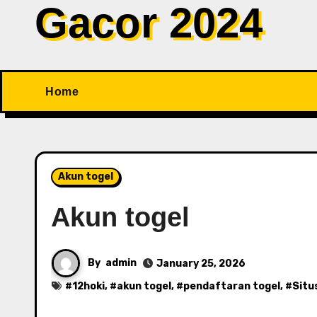
Gacor 2024
Home
Akun togel
Akun togel
By
admin
January 25, 2026
#
12hoki
, #
akun togel
, #
pendaftaran togel
, #
Situ