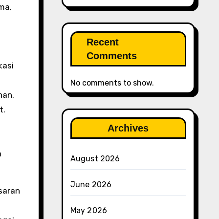
ma,
Recent
Comments
kasi
No comments to show.
nan.
t.
Archives
a
August 2026
June 2026
saran
May 2026