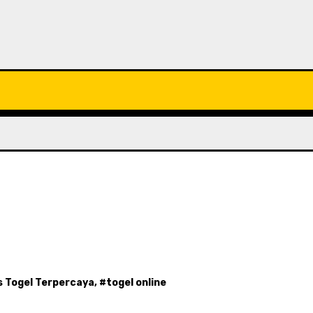
s Togel Terpercaya
, #
togel online