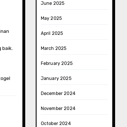
June 2025
May 2025
inan
April 2025
 baik.
March 2025
February 2025
togel
January 2025
December 2024
November 2024
October 2024