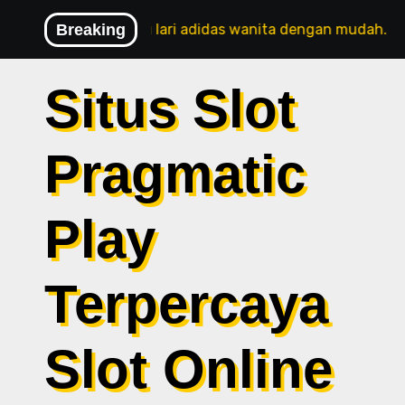
Skip
tihkan Sepatu lari adidas wanita dengan mudah.
Breaking
Ca
to
content
Situs Slot
Pragmatic
Play
Terpercaya
Slot Online